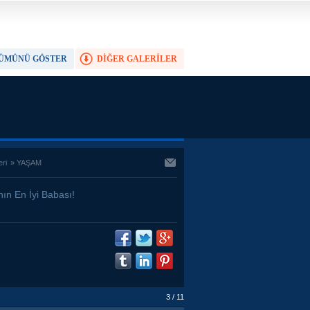
ÜMÜNÜ GÖSTER
DİĞER GALERİLER
TAM EKRAN YAP
eri
»
YAŞAM
ın En İyi Babası!
3 / 11