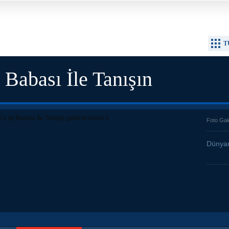
T
Babası İle Tanışın
Foto Gal
Dünyan