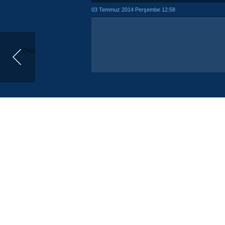
03 Temmuz 2014 Perşembe 12:58
Önceki