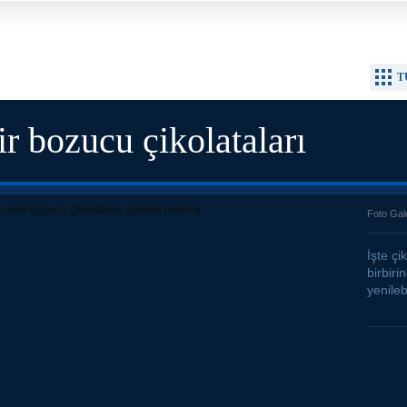
T
r bozucu çikolataları
Foto Gal
İşte çi
birbiri
yenileb