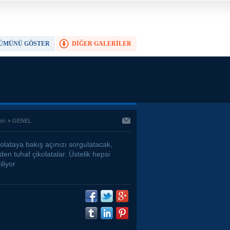
ÜMÜNÜ GÖSTER
DİĞER GALERİLER
TAM EKRAN YAP
eri
»
GENEL
kolataya bakış açınızı sorgulatacak,
nden tuhaf çikolatalar. Üstelik hepsi
iliyor