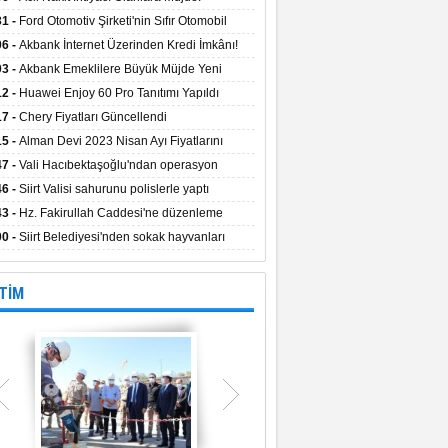
aların Kredi Faiz Oranları Açıklandı! Uzun
31 -
Ford Otomotiv Şirketi'nin Sıfır Otomobil
eyle Düşük Faizle Ödeme İmkânı!
anyasıyla Avantajlı Fiyatlar ve Takas İmkânı!
06 -
Akbank İnternet Üzerinden Kredi İmkânı!
03 -
Akbank Emeklilere Büyük Müjde Yeni
tajlar Sizi Bekliyor!
12 -
Huawei Enjoy 60 Pro Tanıtımı Yapıldı
17 -
Chery Fiyatları Güncellendi
15 -
Alman Devi 2023 Nisan Ayı Fiyatlarını
ladı
47 -
Vali Hacıbektaşoğlu'ndan operasyon
gesinde inceleme
46 -
Siirt Valisi sahurunu polislerle yaptı
43 -
Hz. Fakirullah Caddesi'ne düzenleme
ılacak
00 -
Siirt Belediyesi'nden sokak hayvanları
esi
TİM