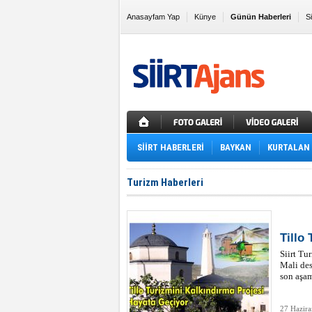
Anasayfam Yap
Künye
Günün Haberleri
S
Sık Kullanılanlara Ekle
SİİRT HABERLERİ
BAYKAN
KURTALAN
Turizm Haberleri
Tillo
Siirt Tu
Mali des
son aşam
27 Hazira