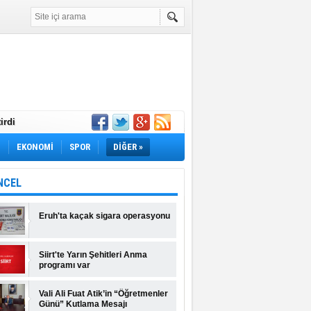
irdi
Yok! İş Arayanlar
M
EKONOMİ
SPOR
DİĞER »
rı Açıklandı!
lı Fiyatlar ve
NCEL
Eruh'ta kaçak sigara operasyonu
Siirt'te Yarın Şehitleri Anma
programı var
Vali Ali Fuat Atik’in “Öğretmenler
Günü” Kutlama Mesajı