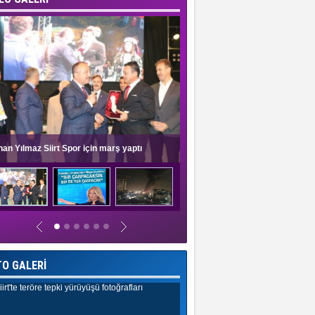
nan Yılmaz Siirt Spor için marş yaptı
Müge Anlı'dan evlilik programlar
TO GALERİ