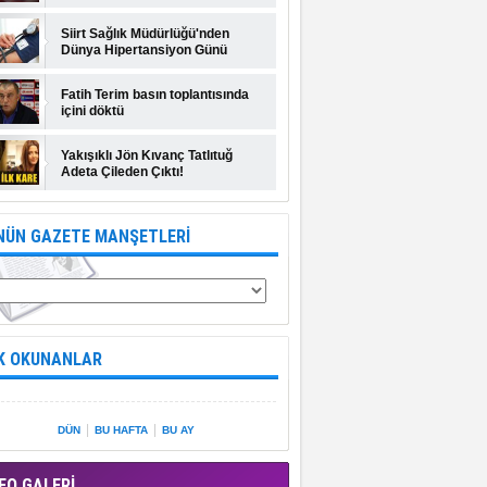
Siirt Sağlık Müdürlüğü'nden
Dünya Hipertansiyon Günü
açıklaması
Fatih Terim basın toplantısında
içini döktü
Yakışıklı Jön Kıvanç Tatlıtuğ
Adeta Çileden Çıktı!
NÜN GAZETE MANŞETLERİ
K OKUNANLAR
|
|
DÜN
BU HAFTA
BU AY
EO GALERİ