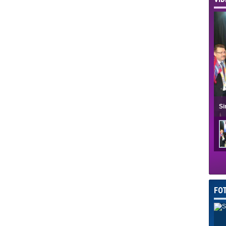
Si
FO