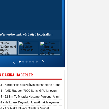
irt'te teröre tepki yürüyüşü fotoğrafları
Siirt'te Şehitler Camii açıldı
N DAKİKA HABERLER
53 -
Siirt'te fıstık hırsızlığıyla mücadelede drone
anıldı
04 -
AMD Radeon 7000 Serisi GPU'lar oyun
asında fırtınalar estirdi
04 -
22 Bin TL Maaşla Hastane Personel Alımı!
 Şartı, Mülakat Yok! İş Arayanlar İçin…
58 -
Halkbank Duyurdu: Arsa Almak İsteyenler
e Edin!
56 -
Acil Nakit İhtiyacı Olanlara Müjde!