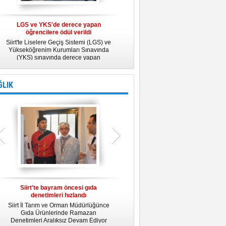
LGS ve YKS'de derece yapan
Belediye Personeline kadına Yönelik
öğrencilere ödül verildi
Şiddetle Mücadele Semineri
Siirt'te Liselere Geçiş Sistemi (LGS) ve
25 Kasım Kadına Yönelik Şiddete Karşı
Yükseköğrenim Kurumları Sınavında
Uluslararası Mücadele Günü
(YKS) sınavında derece yapan
kapsamında, Belediye Konferans
öğrencilere ödül verildi.
Salonunda "Kadın- Erkek Eşitliği ve
Kadına Yönelik Şiddetle Mücadele"
konulu eğitim semineri düzenledi.
ĞLIK
Siirt'te bayram öncesi gıda
Siirt Üniversitesi bünyesinde Tıp
denetimleri hızlandı
Fakültesi kuruluyor
Siirt İl Tarım ve Orman Müdürlüğünce
Siirt Üniversitesi bünyesinde kurulacak
U
Gıda Ürünlerinde Ramazan
Tıp Fakültesi ile ilgili değerlendirme
y
Denetimleri Aralıksız Devam Ediyor
toplantısı yapıldı. İlk öğrencilerini 2019