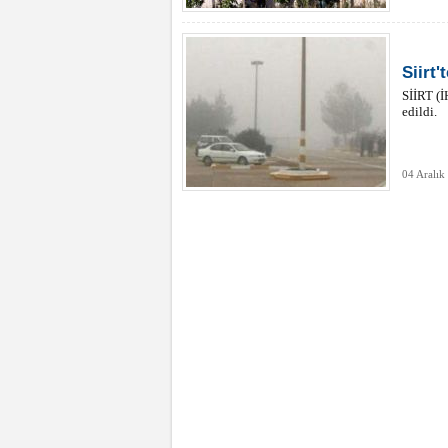
Siirt'
SİİRT (İ
edildi.
04 Aralık