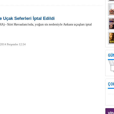
te Uçak Seferleri İptal Edildi
HA) - Siirt Havaalanı'nda, yoğun sis nedeniyle Ankara uçuşları iptal
 2014 Perşembe 12:54
GÜ
ÇO
VİD