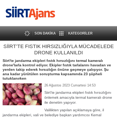
SON DAKİKA
KATEGORİLER
SİİRT'TE FISTIK HIRSIZLIĞIYLA MÜCADELEDE
DRONE KULLANILDI
Siirt'te jandarma ekipleri fıstık hırsızlığını termal kameralı
drone'larla kontrol ediyor. Ekipler fıstık tarlalarını havadan ve
yerden takip ederek hırsızlığın önüne geçmeye çalışıyor. Şu
ana kadar yürütülen soruşturma kapsamında 23 şüpheli
tutuklanırken
26 Ağustos 2023 Cumartesi 14:53
Siirt'te jandarma ekipleri fıstık hırsızlığını
önlemek amacıyla termal kameralı drone
ile denetim yapıyor.
Valilikten yapılan açıklamaya göre, il
jandarma ekipleri, vali ve belediye başkan yardımcısı Kemal