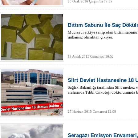
20 Ocak 2016 Çarşamba 09:55
Bıttım Sabunu İle Saç Dökü
Mucizevi etkiye sahip olan bıttım sabunu 
imkansız olmaktan çıkıyor.
19 Aralık 2015 Cumartesi 16:52
Siirt Devlet Hastanesine 18
Sağlık Bakanlığı tarafından Siirt merkez v
aralarında Tıbbi Onkoloji doktorununda 
27 Haziran 2015 Cumartesi 12:09
Seragazı Emisyon Envanteri,