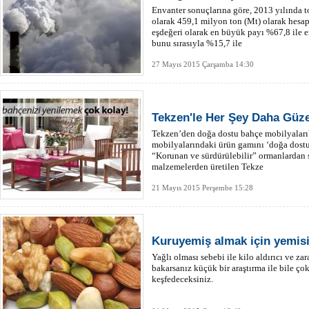
Envanter sonuçlarına göre, 2013 yılında 
olarak 459,1 milyon ton (Mt) olarak hesa
eşdeğeri olarak en büyük payı %67,8 ile e
bunu sırasıyla %15,7 ile
27 Mayıs 2015 Çarşamba 14:30
Tekzen'le Her Şey Daha Güze
Tekzen’den doğa dostu bahçe mobilyalarıY
mobilyalarındaki ürün gamını ‘doğa dostu 
“Korunan ve sürdürülebilir” ormanlardan
malzemelerden üretilen Tekze
21 Mayıs 2015 Perşembe 15:28
Kuruyemiş almak için yemis
Yağlı olması sebebi ile kilo aldırıcı ve za
bakarsanız küçük bir araştırma ile bile ço
keşfedeceksiniz.