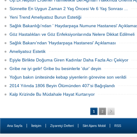
Op.Dr.Neptün Erdener Hamilelikte Bel Ağrıları Hakkında Önemli A
Sünnette En Uygun Zaman 2 Yaş Öncesi Ve 6 Yaş Sonrası ...
Yeni Trend Ameliyatsız Burun Estetiği
Sağlık Bakanlığı'ndan ' Haydarpaşa Numune Hastanesi' Açıklama
Göz Hastalıkları ve Göz Enfeksiyonlarında Nelere Dikkat Edilmeli
Sağlık Bakanı'ndan 'Haydarpaşa Hastanesi' Açıklaması
Ameliyatsız Estetik
Eşiyle Birlikte Doğuma Giren Kadınlar Daha Fazla Acı Çekiyor
Gribe ne iyi gelir! Gribe bu besinlerle 'dur' deyin
Yoğun bakın ünitesinde kebap yiyenlerin görevine son verildi
2014 Yılında 1806 Beyin Ölümünden 407’si Bağışlandı
Kalp Krizinde Bu Müdahale Hayat Kurtarıyor
1
2
|
|
|
|
Ana Sayfa
İletişim
Ziyaretçi Defteri
Siirt Ajans Mobil
RSS