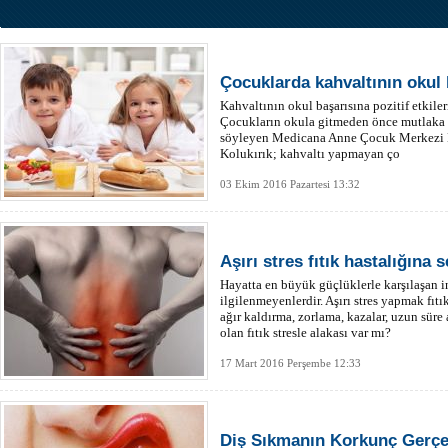
Çocuklarda kahvaltının okul 
Kahvaltının okul başarısına pozitif etkiler
Çocukların okula gitmeden önce mutlaka s
söyleyen Medicana Anne Çocuk Merkezi 
Kolukırık; kahvaltı yapmayan ço
03 Ekim 2016 Pazartesi 13:32
Aşırı stres fıtık hastalığına
Hayatta en büyük güçlüklerle karşılaşan in
ilgilenmeyenlerdir. Aşırı stres yapmak fıtı
ağır kaldırma, zorlama, kazalar, uzun sür
olan fıtık stresle alakası var mı?
17 Mart 2016 Perşembe 12:33
Diş Sıkmanın Korkunç Gerçeğ