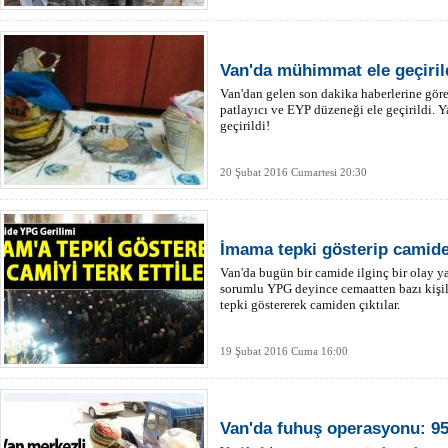
Van'da mühimmat ele geçiril
Van'dan gelen son dakika haberlerine göre
patlayıcı ve EYP düzeneği ele geçirildi. 
geçirildi!
20 Şubat 2016 Cumartesi 20:30
İmama tepki gösterip camiden
Van'da bugün bir camide ilginç bir olay 
sorumlu YPG deyince cemaatten bazı kişi
tepki göstererek camiden çıktılar.
19 Şubat 2016 Cuma 16:00
Van'da fuhuş operasyonu: 95