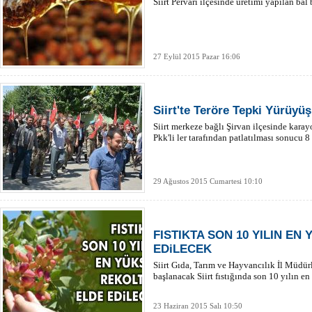
Siirt Pervari ilçesinde üretimi yapılan bal 
27 Eylül 2015 Pazar 16:06
Siirt'te Teröre Tepki Yürüyü
Siirt merkeze bağlı Şirvan ilçesinde kara
Pkk'li ler tarafından patlatılması sonucu 8
29 Ağustos 2015 Cumartesi 10:10
FISTIKTA SON 10 YILIN EN
EDiLECEK
Siirt Gıda, Tarım ve Hayvancılık İl Müdür
başlanacak Siirt fıstığında son 10 yılın en
23 Haziran 2015 Salı 10:50