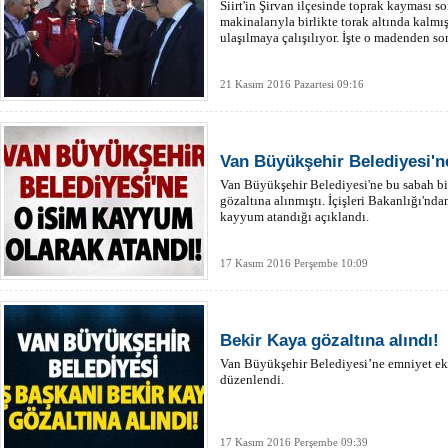
Siirt'in Şirvan ilçesinde toprak kayması s
makinalarıyla birlikte torak altında kalmı
ulaşılmaya çalışılıyor. İşte o madenden so
21 Kasım 2016 Pazartesi 09:16
Van Büyükşehir Belediyesi'n
Van Büyükşehir Belediyesi'ne bu sabah bi
gözaltına alınmıştı. İçişleri Bakanlığı'nd
kayyum atandığı açıklandı.
17 Kasım 2016 Perşembe 10:09
Bekir Kaya gözaltına alındı!
Van Büyükşehir Belediyesi’ne emniyet eki
düzenlendi.
17 Kasım 2016 Perşembe 09:39