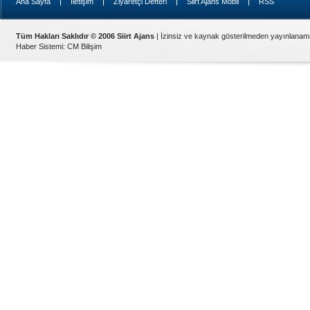
|
|
|
|
Ana Sayfa
İletişim
Ziyaretçi Defteri
Siirt Ajans Mobil
RSS
Tüm Hakları Saklıdır © 2006 Siirt Ajans
| İzinsiz ve kaynak gösterilmeden yayınlanam
Haber Sistemi
:
CM Bilişim