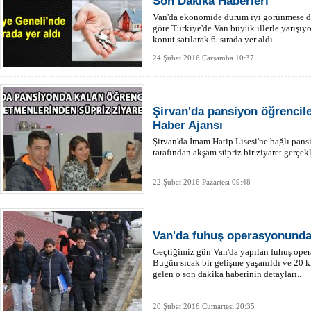
Son Dakika Haberleri
Van'da ekonomide durum iyi görünmese de
göre Türkiye'de Van büyük illerle yarışıy
konut satılarak 6. sırada yer aldı.
24 Şubat 2016 Çarşamba 10:37
Şirvan'da pansiyon öğrenciler
Haber Ajansı
Şirvan'da İmam Hatip Lisesi'ne bağlı pans
tarafından akşam süpriz bir ziyaret gerçekle
22 Şubat 2016 Pazartesi 09:48
Van'da fuhuş operasyonunda 
Geçtiğimiz gün Van'da yapılan fuhuş oper
Bugün sıcak bir gelişme yaşanıldı ve 20 ki
gelen o son dakika haberinin detayları..
20 Şubat 2016 Cumartesi 20:35