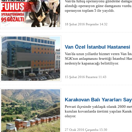
Van'da fuhuş operasyonu gündeme damgası
alındığı operasyon güne damgasını vurdu.
operasyon toplam 5 ile yayıldı.
18 Şubat 2016 Perşembe 14:32
Van Özel İstanbul Hastanesi
Van'da uzun yıllardır hizmet veren Van İst
SGK'nın anlaşmasını fesettiği İstanbul Ha
nedeniyle kapanacağı belirtiliyor.
15 Şubat 2016 Pazartesi 11:43
Karakovan Balı Yararları Sa
Pervari ilçesinde yaklaşık olarak 2600 me
kurulan kovanlarda üretimi yapılan Karako
oluyor.
27 Ocak 2016 Çarşamba 15:30