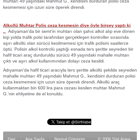
muhtarı 49 yaşındaki Mahmut G., kendisini durduran polisi ceza
kesmemesi için uzun süre öperek direndi.
Alkollü Muhtar Polis ceza kesmesin diye öyle birşey yaptı ki
..
. Adıyaman'da bir semt'in muhtarı olan şahıs alkol alıp eve dönen
kişi yolda trafik polsi tarafından gerçekleşen kontroller sırasında
aşırı alkollü olan sürücü kesilmemesi için trafik polisini saatlerce
öptü. Polisin alkol kontrolü yaptığı esnada ters şeritte seyreden bir
hafif ticari araç durduruldu sürücü 49 yaşındaki mahalle muhtarı
çıktı ve aşırı alkol kullanımından dolayı ceza kesildi.
Adıyaman'da hafif ticari aracıyla ters şeritte alkollü şekilde seyreden
mahalle muhtarı 49 yaşındaki Mahmut G., kendisini durduran polisi
ceza kesmemesi için uzun süre öperek direndi. Alkollü araç
kullanmaktan bin 600 lira para cezası kesilen muhtar Mahmut
G.'nin ehliyetine de el konuldu.
Geri
Ana Sayfa
Normal Görünüm
© 2006 Siirt Ajans