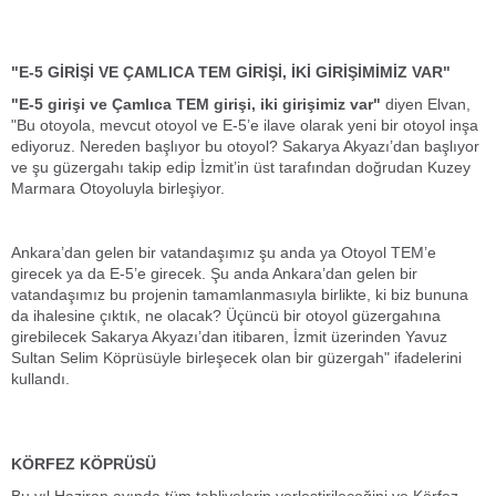
"E-5 GİRİŞİ VE ÇAMLICA TEM GİRİŞİ, İKİ GİRİŞİMİMİZ VAR"
"E-5 girişi ve Çamlıca TEM girişi, iki girişimiz var"
diyen Elvan,
"Bu otoyola, mevcut otoyol ve E-5’e ilave olarak yeni bir otoyol inşa
ediyoruz. Nereden başlıyor bu otoyol? Sakarya Akyazı’dan başlıyor
ve şu güzergahı takip edip İzmit’in üst tarafından doğrudan Kuzey
Marmara Otoyoluyla birleşiyor.
Ankara’dan gelen bir vatandaşımız şu anda ya Otoyol TEM’e
girecek ya da E-5’e girecek. Şu anda Ankara’dan gelen bir
vatandaşımız bu projenin tamamlanmasıyla birlikte, ki biz bununa
da ihalesine çıktık, ne olacak? Üçüncü bir otoyol güzergahına
girebilecek Sakarya Akyazı’dan itibaren, İzmit üzerinden Yavuz
Sultan Selim Köprüsüyle birleşecek olan bir güzergah" ifadelerini
kullandı.
KÖRFEZ KÖPRÜSÜ