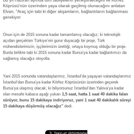
Bu yıl Haziran ayında tüm tabliyelerin yerleştirileceğini ve Körfez
Köprüsü'nün üzerinden yaya olarak geçilmiş olunacağını anlatan
Elvan, "Araç için tabi ki diğer akşamların, bağlantıların bağlanması
gerekiyor.
Onun için de 2015 sonuna kadar tamamlamış olacağız; ki teknolojik
açıdan gerçekten Türkiye’nin gurur duyacağı bir proje, Türk
mühendislerimizin, işçilerimizin ürettiği, ortaya koymuş olduğu bir proje.
Bunla birlikte tabi ki 2015 sonuna kadar Bursa’ya kadar bağlantımızı da
sağlamış olacağız otoyolla.
Yani 2015 sonunda vatandaşlarımız, İstanbul’da yaşayan vatandaşlarımız
İstanbul’dan Bursa’ya kadar Körfez Köprüsünün üzerinden geçerek
Bursa’ya ulaşmış olacak; ki biliyorsunuz İstanbul’dan Yalova’ya kadar
olan mesafe kabaca aşağı yukarı
1,5 saat, hatta 1 saat 40 dakika falan
sürüyor, bunu 15 dakikaya indiriyoruz, yani 1 saat 40 dakikalık süreyi
15 dakikaya düşürmüş olacağız"
dedi.