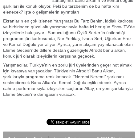
sanatçımız banu alkanın ve kemal doğulu
şarkıları ile konuk oluyor. Peki bu tarzbenim de bu hafta kim
elenecek? işte o gelişmelerin ayrıntıları
Ekranların en çok izlenen Yarışması Bu Tarz Benim, iddialı kadrosu
ve birbirinden güzel altı yarışmacısıyla hafta içi her gün Show TV’de
izleyicilerle buluşuyor. Sunuculuğunu Öykü Serter’in üstlendiği
programın jüri kadrosunda; Nur Yerlitaş, Ivana Sert, Uğurkan Erez
ve Kemal Doğulu yer alıyor. Ayrıca, yarın akşam yayınlanacak olan
Eleme Gecesi’nde dillere destan güzelliğiyle Afrodit banu alkan,
konuk jüri olarak izleyicilerin karşısına geçecek.
Yarışmacılar, Türkiye’nin en zorlu jüri üyelerinden geçer not almak
için kıyasıya yarışacaklar. Türkiye’nin Afrodit’i Banu Alkan,
şarkılarıyla programa renk katacak. “Neremi Neremi” şarkısını
seslendirecek Banu Alkan’a, Kemal Doğulu eşlik edecek. Ayrıca
sahne performansıyla izleyicileri coşturan Altay, en yeni şarkılarıyla
Eleme Gecesi’ne damgasını vuracak.