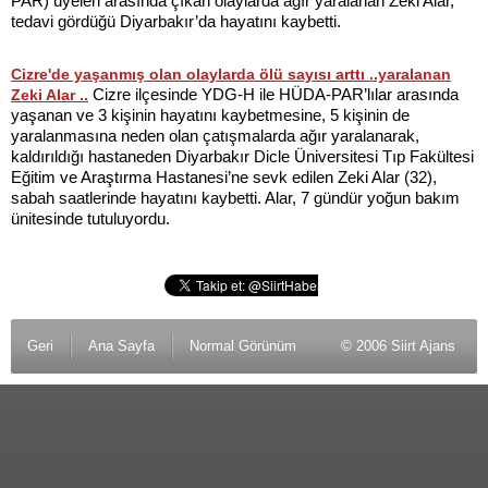
PAR) üyeleri arasında çıkan olaylarda ağır yaralanan Zeki Alar,
tedavi gördüğü Diyarbakır’da hayatını kaybetti.
Cizre'de yaşanmış olan olaylarda ölü sayısı arttı ..yaralanan
Cizre ilçesinde YDG-H ile HÜDA-PAR’lılar arasında
Zeki Alar ..
yaşanan ve 3 kişinin hayatını kaybetmesine, 5 kişinin de
yaralanmasına neden olan çatışmalarda ağır yaralanarak,
kaldırıldığı hastaneden Diyarbakır Dicle Üniversitesi Tıp Fakültesi
Eğitim ve Araştırma Hastanesi’ne sevk edilen Zeki Alar (32),
sabah saatlerinde hayatını kaybetti. Alar, 7 gündür yoğun bakım
ünitesinde tutuluyordu.
Geri
Ana Sayfa
Normal Görünüm
© 2006 Siirt Ajans