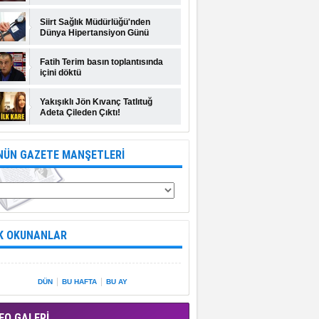
Siirt Sağlık Müdürlüğü'nden
Dünya Hipertansiyon Günü
açıklaması
Fatih Terim basın toplantısında
içini döktü
Yakışıklı Jön Kıvanç Tatlıtuğ
Adeta Çileden Çıktı!
NÜN GAZETE MANŞETLERİ
K OKUNANLAR
|
|
DÜN
BU HAFTA
BU AY
EO GALERİ