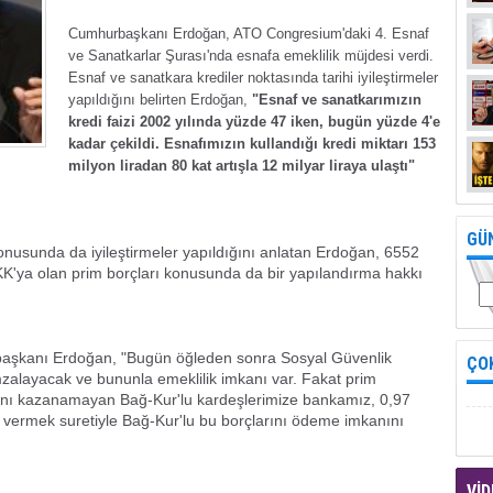
Cumhurbaşkanı Erdoğan, ATO Congresium'daki 4. Esnaf
ve Sanatkarlar Şurası'nda esnafa emeklilik müjdesi verdi.
Esnaf ve sanatkara krediler noktasında tarihi iyileştirmeler
yapıldığını belirten Erdoğan,
"Esnaf ve sanatkarımızın
kredi faizi 2002 yılında yüzde 47 iken, bugün yüzde 4'e
kadar çekildi. Esnafımızın kullandığı kredi miktarı 153
milyon liradan 80 kat artışla 12 milyar liraya ulaştı"
GÜ
konusunda da iyileştirmeler yapıldığını anlatan Erdoğan, 6552
SKK'ya olan prim borçları konusunda da bir yapılandırma hakkı
aşkanı Erdoğan, "Bugün öğleden sonra Sosyal Güvenlik
ÇO
zalayacak ve bununla emeklilik imkanı var. Fakat prim
kkını kazanamayan Bağ-Kur'lu kardeşlerimize bankamız, 0,97
edi vermek suretiyle Bağ-Kur'lu bu borçlarını ödeme imkanını
VİD