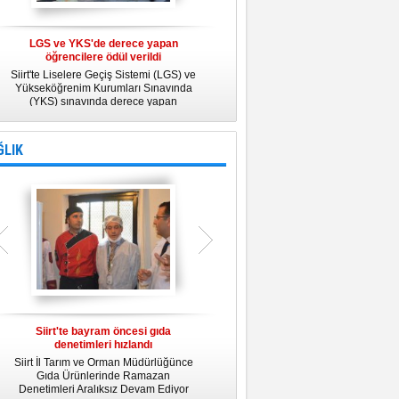
LGS ve YKS'de derece yapan
Belediye Personeline kadına Yönelik
öğrencilere ödül verildi
Şiddetle Mücadele Semineri
Siirt'te Liselere Geçiş Sistemi (LGS) ve
25 Kasım Kadına Yönelik Şiddete Karşı
Yükseköğrenim Kurumları Sınavında
Uluslararası Mücadele Günü
(YKS) sınavında derece yapan
kapsamında, Belediye Konferans
öğrencilere ödül verildi.
Salonunda "Kadın- Erkek Eşitliği ve
Kadına Yönelik Şiddetle Mücadele"
konulu eğitim semineri düzenledi.
ĞLIK
Siirt'te bayram öncesi gıda
Siirt Üniversitesi bünyesinde Tıp
denetimleri hızlandı
Fakültesi kuruluyor
Siirt İl Tarım ve Orman Müdürlüğünce
Siirt Üniversitesi bünyesinde kurulacak
U
Gıda Ürünlerinde Ramazan
Tıp Fakültesi ile ilgili değerlendirme
y
Denetimleri Aralıksız Devam Ediyor
toplantısı yapıldı. İlk öğrencilerini 2019