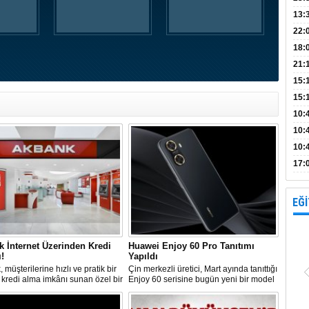
Bank
13:
Vad
Kamp
22:
18:
Avan
21:
15:
15:
Açık
10:
böl
10:
10:
yap
17:
proj
EĞİ
 İnternet Üzerinden Kredi
Huawei Enjoy 60 Pro Tanıtımı
!
Yapıldı
 müşterilerine hızlı ve pratik bir
Çin merkezli üretici, Mart ayında tanıttığı
 kredi alma imkânı sunan özel bir
Enjoy 60 serisine bugün yeni bir model
ya başlattı. Bu kampanya, T.C.
ekledi. Huawei Enjoy 60 Pro,
 Numarasıyla başvuru yapabilen
kullanıcılara üst düzey özellikler