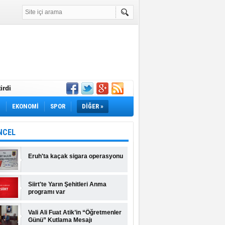
irdi
Yok! İş Arayanlar
M
EKONOMİ
SPOR
DİĞER »
rı Açıklandı!
lı Fiyatlar ve
NCEL
Eruh'ta kaçak sigara operasyonu
Siirt'te Yarın Şehitleri Anma
programı var
Vali Ali Fuat Atik’in “Öğretmenler
Günü” Kutlama Mesajı