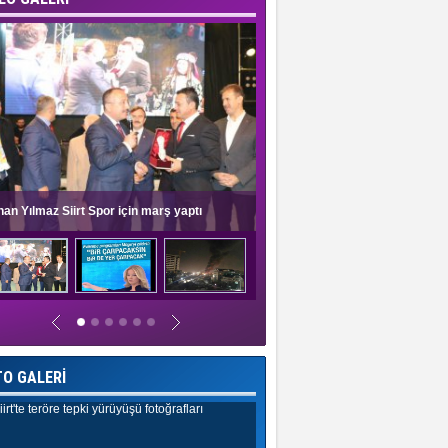
nan Yılmaz Siirt Spor için marş yaptı
Müge Anlı'dan evlilik programlar
TO GALERİ