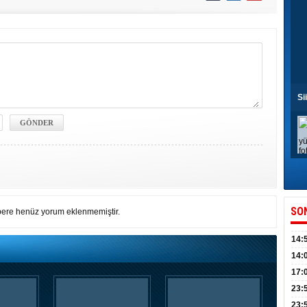
Si
SO
ere henüz yorum eklenmemiştir.
14:
kull
14:
düny
17:
KPSS
23:
Acel
23: