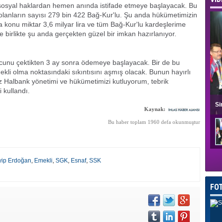
n sosyal haklardan hemen anında istifade etmeye başlayacak. Bu
olanların sayısı 279 bin 422 Bağ-Kur'lu. Şu anda hükümetimizin
konu miktar 3,6 milyar lira ve tüm Bağ-Kur'lu kardeşlerime
 birlikte şu anda gerçekten güzel bir imkan hazırlanıyor.
rcunu çektikten 3 ay sonra ödemeye başlayacak. Bir de bu
ekli olma noktasındaki sıkıntısını aşmış olacak. Bunun hayırlı
 Halbank yönetimi ve hükümetimizi kutluyorum, tebrik
 kullandı.
Si
Kaynak:
Bu haber toplam 1960 defa okunmuştur
yip Erdoğan
,
Emekli
,
SGK
,
Esnaf
,
SSK
FO