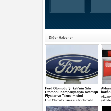
Diğer Haberler
Ford Otomotiv Şirketi'nin Sıfır
Akbank
Otomobil Kampanyasıyla Avantajlı
İmkânı
Fiyatlar ve Takas İmkânı!
Akbank,
Ford Otomotiv Firması, sıfır otomobil
şekilde
satın almak isteyen müşterilerine güncel
kampan
fiyatlar ve kampanyalar sunuyor.
Kimlik