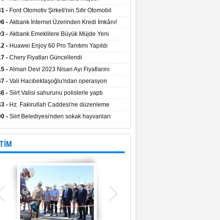
aların Kredi Faiz Oranları Açıklandı! Uzun
31 -
Ford Otomotiv Şirketi'nin Sıfır Otomobil
eyle Düşük Faizle Ödeme İmkânı!
anyasıyla Avantajlı Fiyatlar ve Takas İmkânı!
06 -
Akbank İnternet Üzerinden Kredi İmkânı!
03 -
Akbank Emeklilere Büyük Müjde Yeni
tajlar Sizi Bekliyor!
12 -
Huawei Enjoy 60 Pro Tanıtımı Yapıldı
17 -
Chery Fiyatları Güncellendi
15 -
Alman Devi 2023 Nisan Ayı Fiyatlarını
ladı
47 -
Vali Hacıbektaşoğlu'ndan operasyon
gesinde inceleme
46 -
Siirt Valisi sahurunu polislerle yaptı
43 -
Hz. Fakirullah Caddesi'ne düzenleme
ılacak
00 -
Siirt Belediyesi'nden sokak hayvanları
esi
TİM