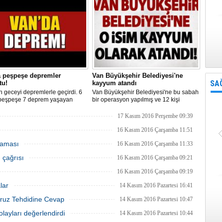
lere 40 bin TL'ye kadar kredi
sunmayı hedefliyor.
ırsatı sunuyor.
a peşpeşe depremler
Van Büyükşehir Belediyesi'ne
SA
tu!
kayyum atandı
 geceyi depremlerle geçirdi. 6
Van Büyükşehir Belediyesi'ne bu sabah
 peşpeşe 7 deprem yaşayan
bir operasyon yapılmış ve 12 kişi
r gece 1.40'ta 4.6 şiddetindeki
gözaltına alınmıştı. İçişleri
le uyandı.İşte Van'daki peşpeşe
Bakanlığı'ndan yapılan açıklamayla
17 Kasım 2016 Perşembe 09:39
erin detayları..
belediye kayyum atandığı açıklandı.
16 Kasım 2016 Çarşamba 11:51
laması
16 Kasım 2016 Çarşamba 11:33
 çağrısı
16 Kasım 2016 Çarşamba 09:21
16 Kasım 2016 Çarşamba 09:19
lar
14 Kasım 2016 Pazartesi 16:41
uruz Tehdidine Cevap
14 Kasım 2016 Pazartesi 10:47
olayları değerlendirdi
14 Kasım 2016 Pazartesi 10:44