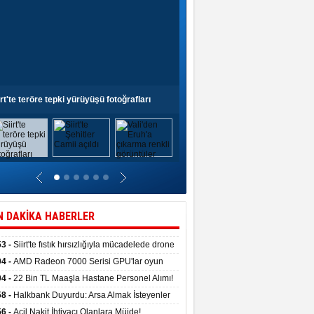
irt'te teröre tepki yürüyüşü fotoğrafları
Siirt'te Şehitler Camii açıldı
N DAKİKA HABERLER
53 -
Siirt'te fıstık hırsızlığıyla mücadelede drone
anıldı
04 -
AMD Radeon 7000 Serisi GPU'lar oyun
asında fırtınalar estirdi
04 -
22 Bin TL Maaşla Hastane Personel Alımı!
 Şartı, Mülakat Yok! İş Arayanlar İçin…
58 -
Halkbank Duyurdu: Arsa Almak İsteyenler
e Edin!
56 -
Acil Nakit İhtiyacı Olanlara Müjde!