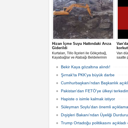
müşteri
verme f
Hizan İçme Suyu Hattındaki Arıza
Van'd
Giderildi
korkut
Kurtalan, Tillo İlçeleri ile Gökçebağ,
Van dün
Kayabağlar ve Atabağı Beldelerinin
saatte
İçme Suyunu karşıladığı Hizan İçme
Vanlıla
suyu hattında meydana gelen heyelan
deprem
Bekir Kaya gözaltına alındı!
sonucu açıkta kalan su boruları Su ve
depreml
Kanalizasyon İşleri (SİSKİ)
Şırnak'ta PKK'ya büyük darbe
Müdürlüğünün zarar görmemesi için
Cumhurbaşkanı'ndan Başkanlık açık
hummalı ça
Pakistan'dan FETÖ'ye ülkeyi terkedin
Hapiste o isimle kalmak istiyor
Süleyman Soylu'dan önemli açıklama
Dışişleri Bakanı'ndan Üyeliği Durdur
Trump Ortadoğu politikasını açıkladı 