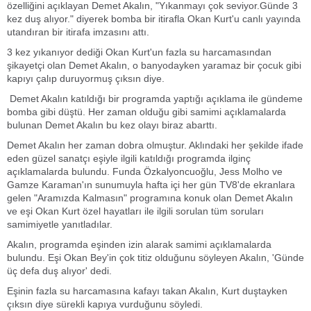
özelliğini açıklayan Demet Akalın, "Yıkanmayı çok seviyor.Günde 3
kez duş alıyor." diyerek bomba bir itirafla Okan Kurt'u canlı yayında
utandıran bir itirafa imzasını attı.
3 kez yıkanıyor dediği Okan Kurt'un fazla su harcamasından
şikayetçi olan Demet Akalın, o banyodayken yaramaz bir çocuk gibi
kapıyı çalıp duruyormuş çıksın diye.
Demet Akalın katıldığı bir programda yaptığı açıklama ile gündeme
bomba gibi düştü. Her zaman olduğu gibi samimi açıklamalarda
bulunan Demet Akalın bu kez olayı biraz abarttı.
Demet Akalın her zaman dobra olmuştur. Aklındaki her şekilde ifade
eden güzel sanatçı eşiyle ilgili katıldığı programda ilginç
açıklamalarda bulundu. Funda Özkalyoncuoğlu, Jess Molho ve
Gamze Karaman'ın sunumuyla hafta içi her gün TV8'de ekranlara
gelen "Aramızda Kalmasın" programına konuk olan Demet Akalın
ve eşi Okan Kurt özel hayatları ile ilgili sorulan tüm soruları
samimiyetle yanıtladılar.
Akalın, programda eşinden izin alarak samimi açıklamalarda
bulundu. Eşi Okan Bey'in çok titiz olduğunu söyleyen Akalın, 'Günde
üç defa duş alıyor' dedi.
Eşinin fazla su harcamasına kafayı takan Akalın, Kurt duştayken
çıksın diye sürekli kapıya vurduğunu söyledi.