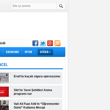
irdi
Yok! İş Arayanlar
M
EKONOMİ
SPOR
DİĞER »
rı Açıklandı!
lı Fiyatlar ve
NCEL
Eruh'ta kaçak sigara operasyonu
Siirt'te Yarın Şehitleri Anma
programı var
Vali Ali Fuat Atik’in “Öğretmenler
Günü” Kutlama Mesajı