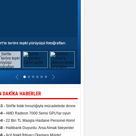
irt'te teröre tepki yürüyüşü fotoğrafları
Siirt'te Şehitler Camii açıldı
N DAKİKA HABERLER
53 -
Siirt'te fıstık hırsızlığıyla mücadelede drone
anıldı
04 -
AMD Radeon 7000 Serisi GPU'lar oyun
asında fırtınalar estirdi
04 -
22 Bin TL Maaşla Hastane Personel Alımı!
 Şartı, Mülakat Yok! İş Arayanlar İçin…
58 -
Halkbank Duyurdu: Arsa Almak İsteyenler
e Edin!
56 -
Acil Nakit İhtiyacı Olanlara Müjde!