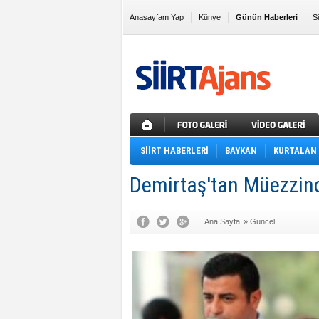
Anasayfam Yap
Künye
Günün Haberleri
S
Sık Kullanılanlara Ekle
SİİRT HABERLERİ
BAYKAN
KURTALAN
Demirtaş'tan Müezzinoğ
Ana Sayfa
»
Güncel