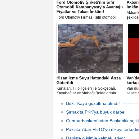
Ford Otomotiv Şirketi'nin Sıfır
Akbank
Otomobil Kampanyasıyla Avantajlı
İmkânı
Fiyatlar ve Takas İmkânı!
Akbank,
Ford Otomotiv Firması, sıfır otomobil
şekilde
satın almak isteyen müşterilerine güncel
kampan
fiyatlar ve kampanyalar sunuyor.
Kimlik
müşteri
verme f
Hizan İçme Suyu Hattındaki Arıza
Van'd
Giderildi
korkut
Kurtalan, Tillo İlçeleri ile Gökçebağ,
Van dün
Kayabağlar ve Atabağı Beldelerinin
saatte
İçme Suyunu karşıladığı Hizan İçme
Vanlıla
suyu hattında meydana gelen heyelan
deprem
Bekir Kaya gözaltına alındı!
sonucu açıkta kalan su boruları Su ve
depreml
Kanalizasyon İşleri (SİSKİ)
Şırnak'ta PKK'ya büyük darbe
Müdürlüğünün zarar görmemesi için
Cumhurbaşkanı'ndan Başkanlık açık
hummalı ça
Pakistan'dan FETÖ'ye ülkeyi terkedin
Hapiste o isimle kalmak istiyor