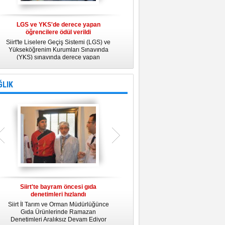
LGS ve YKS'de derece yapan
Belediye Personeline kadına Yönelik
öğrencilere ödül verildi
Şiddetle Mücadele Semineri
Siirt'te Liselere Geçiş Sistemi (LGS) ve
25 Kasım Kadına Yönelik Şiddete Karşı
Yükseköğrenim Kurumları Sınavında
Uluslararası Mücadele Günü
(YKS) sınavında derece yapan
kapsamında, Belediye Konferans
öğrencilere ödül verildi.
Salonunda "Kadın- Erkek Eşitliği ve
Kadına Yönelik Şiddetle Mücadele"
konulu eğitim semineri düzenledi.
ĞLIK
Siirt'te bayram öncesi gıda
Siirt Üniversitesi bünyesinde Tıp
denetimleri hızlandı
Fakültesi kuruluyor
Siirt İl Tarım ve Orman Müdürlüğünce
Siirt Üniversitesi bünyesinde kurulacak
U
Gıda Ürünlerinde Ramazan
Tıp Fakültesi ile ilgili değerlendirme
y
Denetimleri Aralıksız Devam Ediyor
toplantısı yapıldı. İlk öğrencilerini 2019