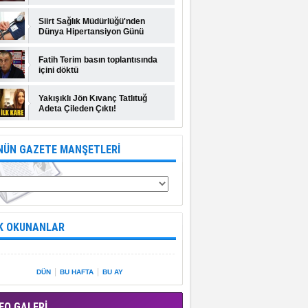
Siirt Sağlık Müdürlüğü'nden
Dünya Hipertansiyon Günü
açıklaması
Fatih Terim basın toplantısında
içini döktü
Yakışıklı Jön Kıvanç Tatlıtuğ
Adeta Çileden Çıktı!
NÜN GAZETE MANŞETLERİ
K OKUNANLAR
|
|
DÜN
BU HAFTA
BU AY
EO GALERİ