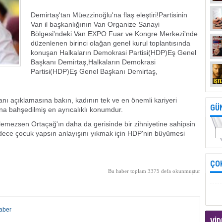
Demirtaş'tan Müezzinoğlu'na flaş eleştiri!Partisinin
Van il başkanlığının Van Organize Sanayi
Bölgesi'ndeki Van EXPO Fuar ve Kongre Merkezi'nde
düzenlenen birinci olağan genel kurul toplantısında
konuşan Halkaların Demokrasi Partisi(HDP)Eş Genel
Başkanı Demirtaş,Halkaların Demokrasi
Partisi(HDP)Eş Genel Başkanı Demirtaş,
anı açıklamasına bakın, kadının tek ve en önemli kariyeri
GÜ
ına bahşedilmiş en ayrıcalıklı konumdur.
emezsen Ortaçağ'ın daha da gerisinde bir zihniyetine sahipsin
adece çocuk yapsın anlayışını yıkmak için HDP'nin büyümesi
ÇO
Bu haber toplam 3375 defa okunmuştur
aber
VİD