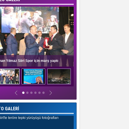
nan Yılmaz Siirt Spor için marş yaptı
Müge Anlı'dan evlilik programlar
TO GALERİ