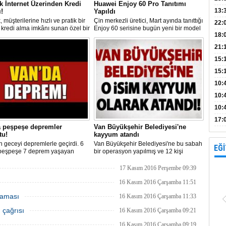
 İnternet Üzerinden Kredi
Huawei Enjoy 60 Pro Tanıtımı
Bank
13:
!
Yapıldı
 müşterilerine hızlı ve pratik bir
Çin merkezli üretici, Mart ayında tanıttığı
Vad
Kamp
22:
 kredi alma imkânı sunan özel bir
Enjoy 60 serisine bugün yeni bir model
18:
ya başlattı. Bu kampanya, T.C.
ekledi. Huawei Enjoy 60 Pro,
 Numarasıyla başvuru yapabilen
kullanıcılara üst düzey özellikler
Avan
21:
lere 40 bin TL'ye kadar kredi
sunmayı hedefliyor.
ırsatı sunuyor.
15:
15:
Açık
10:
böl
10:
10:
yap
17:
a peşpeşe depremler
Van Büyükşehir Belediyesi'ne
proj
tu!
kayyum atandı
 geceyi depremlerle geçirdi. 6
Van Büyükşehir Belediyesi'ne bu sabah
EĞİ
 peşpeşe 7 deprem yaşayan
bir operasyon yapılmış ve 12 kişi
r gece 1.40'ta 4.6 şiddetindeki
gözaltına alınmıştı. İçişleri
le uyandı.İşte Van'daki peşpeşe
Bakanlığı'ndan yapılan açıklamayla
17 Kasım 2016 Perşembe 09:39
erin detayları..
belediye kayyum atandığı açıklandı.
16 Kasım 2016 Çarşamba 11:51
laması
16 Kasım 2016 Çarşamba 11:33
 çağrısı
16 Kasım 2016 Çarşamba 09:21
16 Kasım 2016 Çarşamba 09:19