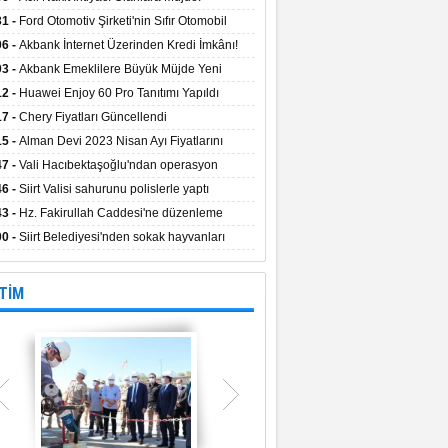
aların Kredi Faiz Oranları Açıklandı! Uzun
31 -
Ford Otomotiv Şirketi'nin Sıfır Otomobil
eyle Düşük Faizle Ödeme İmkânı!
anyasıyla Avantajlı Fiyatlar ve Takas İmkânı!
06 -
Akbank İnternet Üzerinden Kredi İmkânı!
03 -
Akbank Emeklilere Büyük Müjde Yeni
tajlar Sizi Bekliyor!
12 -
Huawei Enjoy 60 Pro Tanıtımı Yapıldı
17 -
Chery Fiyatları Güncellendi
15 -
Alman Devi 2023 Nisan Ayı Fiyatlarını
ladı
47 -
Vali Hacıbektaşoğlu'ndan operasyon
gesinde inceleme
46 -
Siirt Valisi sahurunu polislerle yaptı
43 -
Hz. Fakirullah Caddesi'ne düzenleme
ılacak
00 -
Siirt Belediyesi'nden sokak hayvanları
esi
TİM