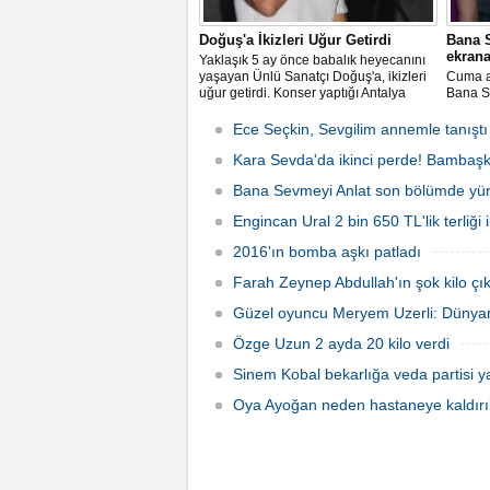
Doğuş'a İkizleri Uğur Getirdi
Bana S
ekrana
Yaklaşık 5 ay önce babalık heyecanını
yaşayan Ünlü Sanatçı Doğuş'a, ikizleri
Cuma a
uğur getirdi. Konser yaptığı Antalya
Bana Se
Hypnos clup'de hayranlarına unutulmaz
gelecek
bir gece yaşatan ünlü şarkıcı Doğuş,
Leyla i
Ece Seçkin, Sevgilim annemle tanıştı
sahne öncesi gazetecilerin sorularını
yanıtladı.
Kara Sevda'da ikinci perde! Bambaş
Bana Sevmeyi Anlat son bölümde yürekl
Engincan Ural 2 bin 650 TL'lik terliği il
2016'ın bomba aşkı patladı
Farah Zeynep Abdullah'ın şok kilo çık
Güzel oyuncu Meryem Uzerli: Dünyan
Özge Uzun 2 ayda 20 kilo verdi
Sinem Kobal bekarlığa veda partisi ya
Oya Ayoğan neden hastaneye kaldırı