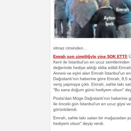
olmaz cinsinden…
Emrah son cimriliğyle yine ŞOK ETTİ!
Ü
Kerir ile İstanbul’un en ucuz semtlerinden
değerinde hediye aldığı iddia edildi.Emra
Annesi ve eşini alan Emrah İstanbul’un 
Dağıstanlı'nın haberine göre Emrah, 8,5 ayl
veriş yapmaya çıktı. Emrah, sahte takı sa
"Bu sana doğum günü hediyem olsun" deyi
Posta'dan Müge Dağıstanlı'nın haberine gö
ile önceki gün İstanbul'un en ucuz giysi v
görüntülendi.
Emrah, sahte takı satan bir mağazadan pa
hediyem olsun" deyip verdi.