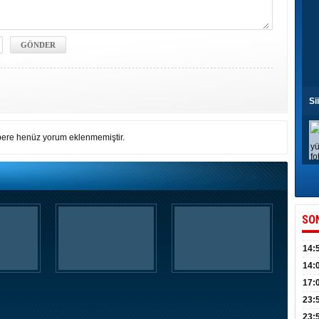
Si
ere henüz yorum eklenmemiştir.
SO
14:
kull
14:
düny
17:
KPSS
23:
Acel
23: