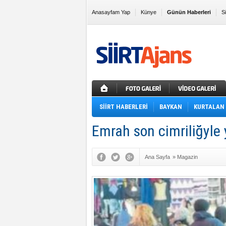
Anasayfam Yap
Künye
Günün Haberleri
S
Sık Kullanılanlara Ekle
SİİRT HABERLERİ
BAYKAN
KURTALAN
Emrah son cimriliğyle 
Ana Sayfa
»
Magazin