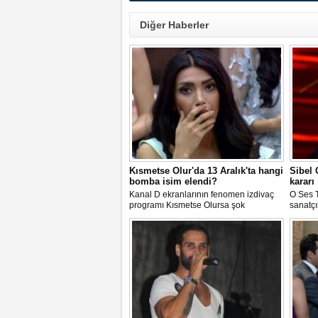
Diğer Haberler
Kısmetse Olur'da 13 Aralık'ta hangi
Sibel
bomba isim elendi?
kararı
Kanal D ekranlarının fenomen izdivaç
O Ses T
programı Kısmetse Olursa şok
sanatçı
gelişmeler var.Hangi aday elendi
mahkem
sorusu oldukça merak ediliyor.İşte
sonra g
detaylar