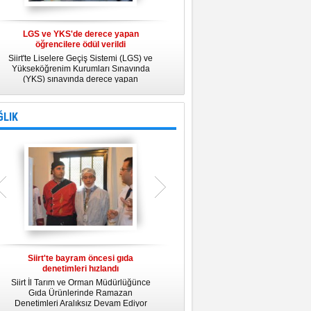
LGS ve YKS'de derece yapan
Belediye Personeline kadına Yönelik
öğrencilere ödül verildi
Şiddetle Mücadele Semineri
Siirt'te Liselere Geçiş Sistemi (LGS) ve
25 Kasım Kadına Yönelik Şiddete Karşı
Yükseköğrenim Kurumları Sınavında
Uluslararası Mücadele Günü
(YKS) sınavında derece yapan
kapsamında, Belediye Konferans
öğrencilere ödül verildi.
Salonunda "Kadın- Erkek Eşitliği ve
Kadına Yönelik Şiddetle Mücadele"
konulu eğitim semineri düzenledi.
ĞLIK
Siirt'te bayram öncesi gıda
Siirt Üniversitesi bünyesinde Tıp
denetimleri hızlandı
Fakültesi kuruluyor
Siirt İl Tarım ve Orman Müdürlüğünce
Siirt Üniversitesi bünyesinde kurulacak
U
Gıda Ürünlerinde Ramazan
Tıp Fakültesi ile ilgili değerlendirme
y
Denetimleri Aralıksız Devam Ediyor
toplantısı yapıldı. İlk öğrencilerini 2019