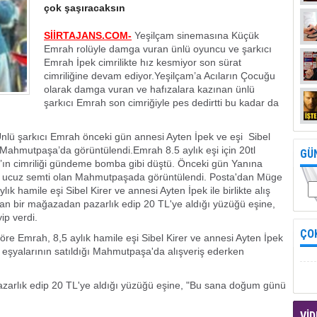
çok şaşıracaksın
SİİRTAJANS.COM-
Yeşilçam sinemasına Küçük
Emrah rolüyle damga vuran ünlü oyuncu ve şarkıcı
Emrah İpek cimrilikte hız kesmiyor son sürat
cimriliğine devam ediyor.Yeşilçam’a Acıların Çocuğu
olarak damga vuran ve hafızalara kazınan ünlü
şarkıcı Emrah son cimriğiyle pes dedirtti bu kadar da
nlü şarkıcı Emrah önceki gün annesi Ayten İpek ve eşi Sibel
 Mahmutpaşa’da görüntülendi.Emrah 8.5 aylık eşi için 20tl
GÜ
h’ın cimriliği gündeme bomba gibi düştü. Önceki gün Yanına
en ucuz semti olan Mahmutpaşada görüntülendi. Posta'dan Müge
ık hamile eşi Sibel Kirer ve annesi Ayten İpek ile birlikte alış
tan bir mağazadan pazarlık edip 20 TL'ye aldığı yüzüğü eşine,
p verdi.
ÇO
re Emrah, 8,5 aylık hamile eşi Sibel Kirer ve annesi Ayten İpek
e eşyalarının satıldığı Mahmutpaşa'da alışveriş ederken
zarlık edip 20 TL'ye aldığı yüzüğü eşine, "Bu sana doğum günü
VİD