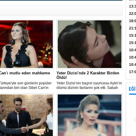
Bank
13:
Vad
Kamp
22:
18:
Avan
21:
15:
15:
Açık
10:
böl
10:
10:
yap
17:
 Can'ı mutlu eden mahkeme
Yeter Dizisi'nde 2 Karakter Birden
Öldü!
proj
ürkiye'yle son günlerin popüler
Yeter Dizisi’nin başrol oyuncesu Aylin’in
larından biri olan Sibel Can'ın
ölümü dizinin fanlarını şok etti. Sabah
EĞİ
eden beklediği karar aylar
herkes uyandığında villanın havuzunda
eldi.
suyun üstünde Aylin boğulmuş halde
bulundu