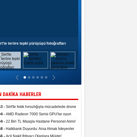
irt'te teröre tepki yürüyüşü fotoğrafları
Siirt'te Şehitler Camii açıldı
N DAKİKA HABERLER
53 -
Siirt'te fıstık hırsızlığıyla mücadelede drone
anıldı
04 -
AMD Radeon 7000 Serisi GPU'lar oyun
asında fırtınalar estirdi
04 -
22 Bin TL Maaşla Hastane Personel Alımı!
 Şartı, Mülakat Yok! İş Arayanlar İçin…
58 -
Halkbank Duyurdu: Arsa Almak İsteyenler
e Edin!
56 -
Acil Nakit İhtiyacı Olanlara Müjde!