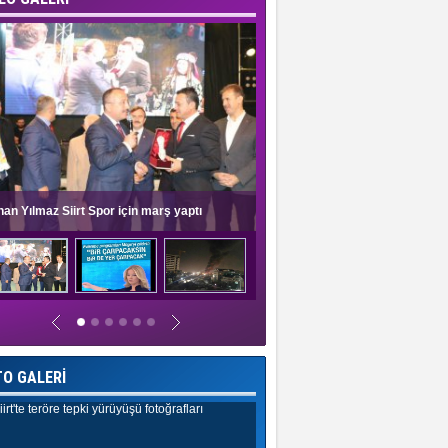
nan Yılmaz Siirt Spor için marş yaptı
Müge Anlı'dan evlilik programlar
TO GALERİ