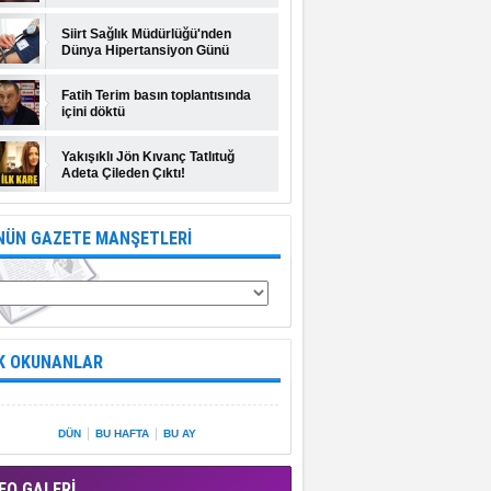
Siirt Sağlık Müdürlüğü'nden
Dünya Hipertansiyon Günü
açıklaması
Fatih Terim basın toplantısında
içini döktü
Yakışıklı Jön Kıvanç Tatlıtuğ
Adeta Çileden Çıktı!
NÜN GAZETE MANŞETLERİ
K OKUNANLAR
|
|
DÜN
BU HAFTA
BU AY
EO GALERİ