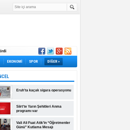
irdi
Yok! İş Arayanlar
M
EKONOMİ
SPOR
DİĞER »
rı Açıklandı!
lı Fiyatlar ve
NCEL
Eruh'ta kaçak sigara operasyonu
Siirt'te Yarın Şehitleri Anma
programı var
Vali Ali Fuat Atik’in “Öğretmenler
Günü” Kutlama Mesajı