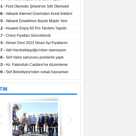
aların Kredi Faiz Oranları Açıklandı! Uzun
31 -
Ford Otomotiv Şirketi'nin Sıfır Otomobil
eyle Düşük Faizle Ödeme İmkânı!
anyasıyla Avantajlı Fiyatlar ve Takas İmkânı!
06 -
Akbank İnternet Üzerinden Kredi İmkânı!
03 -
Akbank Emeklilere Büyük Müjde Yeni
tajlar Sizi Bekliyor!
12 -
Huawei Enjoy 60 Pro Tanıtımı Yapıldı
17 -
Chery Fiyatları Güncellendi
15 -
Alman Devi 2023 Nisan Ayı Fiyatlarını
ladı
47 -
Vali Hacıbektaşoğlu'ndan operasyon
gesinde inceleme
46 -
Siirt Valisi sahurunu polislerle yaptı
43 -
Hz. Fakirullah Caddesi'ne düzenleme
ılacak
00 -
Siirt Belediyesi'nden sokak hayvanları
esi
TİM