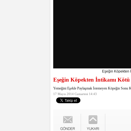
Eşeğin Köpekten İ
Eşeğin Köpekten İntikamı Kötü
Yemeğini Eşekle Paylaşmak İstemeyen Köpeğin Sonu K
17 Mayıs 2014 Cumartesi 14:43