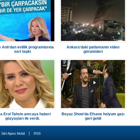
 Anlı'dan evlilik programlarına
Ankara'daki patlamanın video
sert tepki
görüntüleri
a Erol Tahsin amcaya haberi
Beyaz Show'da Efsane helyum gazı
gözyaşları ile verdi.
geri geldi
|
Siirt Ajans Mobil
RSS