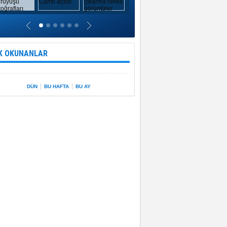
K OKUNANLAR
|
|
DÜN
BU HAFTA
BU AY