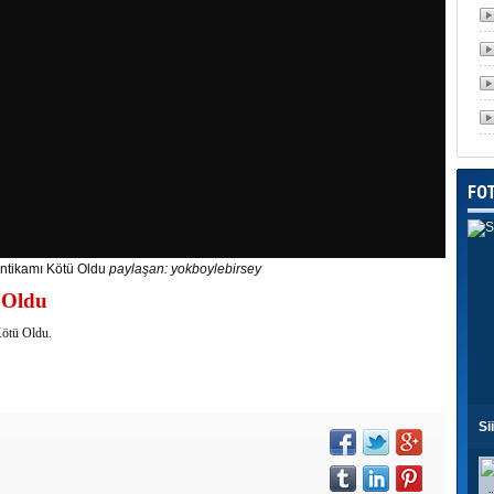
FO
ntikamı Kötü Oldu
paylaşan:
yokboylebirsey
 Oldu
ötü Oldu.
Si