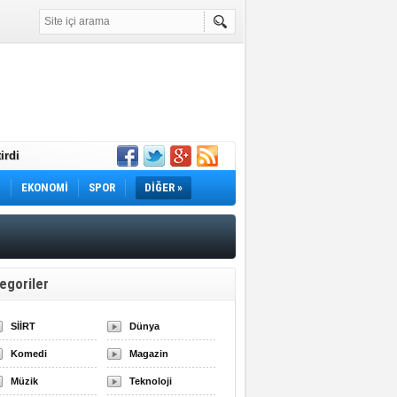
irdi
Yok! İş Arayanlar
M
EKONOMİ
SPOR
DİĞER »
rı Açıklandı!
lı Fiyatlar ve
egoriler
SİİRT
Dünya
Komedi
Magazin
Müzik
Teknoloji