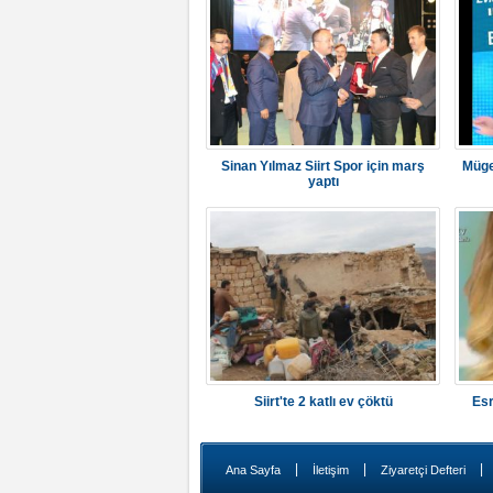
Sinan Yılmaz Siirt Spor için marş
Müge
yaptı
Siirt'te 2 katlı ev çöktü
Esr
|
|
|
Ana Sayfa
İletişim
Ziyaretçi Defteri