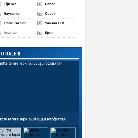
Eğlence
Haber
Hayvanlar
Çocuk
Trafik Kazaları
Sinema / TV
İnsanlar
Spor
TO GALERİ
irt'te teröre tepki yürüyüşü fotoğrafları
Siirt'te Şehitler Camii açıldı