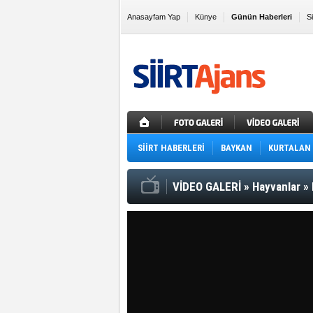
Anasayfam Yap
Künye
Günün Haberleri
S
Sık Kullanılanlara Ekle
SİİRT HABERLERİ
BAYKAN
KURTALAN
VİDEO GALERİ
»
Hayvanlar
»