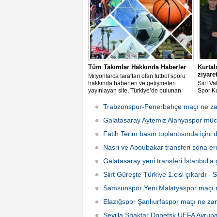
Tüm Takımlar Hakkında Haberler
Kurtal
ziyare
Milyonlarca taraftarı olan futbol sporu
hakkında haberleri ve gelişmeleri
Siirt V
yayınlayan site, Türkiye’de bulunan
Spor K
hemen hemen bütün takımlar hakkında
kulüp t
en güncel ve gerçekçi bilgileri
etti.
Trabzonspor-Fenerbahçe maçı ne za
vermektedir.
Galatasaray Aytemiz Alanyaspor müc
Fatih Terim basın toplantısında içini 
Nasri ve Aboubakar transferi sona er
Galatasaray yeni transferi İstanbul’a 
Siirt Güreşte Türkiye 1.cisi çıkardı - S
Samsunspor Yeni Malatyaspor maçı 
Elazığspor Şanlıurfaspor maçı ne z
Sevilla Shaktar Donetsk UEFA Avrupa 