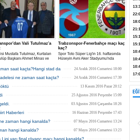
Bank
13:
Vad
Kamp
22:
18:
Avan
21:
15:
anspor'dan Vali Tutulmaz'a
Trabzonspor-Fenerbahçe maçı kaç
15:
t
kaç?
Açık
10:
alisi Mustafa Tutulmaz, Kurtalan
Spor Toto Süper Lig'in 16. haftasında
ulüp Başkanı Ahmet Minas ve
Hüseyin Avni Aker Stadyumu'nda
böl
10:
emsilcilerini makamında kabul
Trabzonspor ile Fenerbahçe
10:
karşılaşıyor. Maçta ikinci yarı...
man saat kaçta?Hangi stad da
24 Aralık 2016 Cumartesi 18:00
Müsabakanın ilk yarısı konuk ekibin 2-
yap
17:
adelesi ne zaman saat kaçta?
0'lık üstünlüğü ile tamamlandı.
24 Aralık 2016 Cumartesi 17:39
proj
Mücadelenin 15. dakikasında yardımcı
döktü
13 Kasım 2016 Pazar 20:12
hakem Kemal Yılma
EĞİ
di
25 Ağustos 2016 Perşembe 15:09
geldi.
03 Ağustos 2016 Çarşamba 18:26
iirt Haberleri
16 Haziran 2016 Perşembe 17:43
ne zaman hangi kanalda?
07 Mayıs 2016 Cumartesi 13:24
aman hangi kanalda?
07 Mayıs 2016 Cumartesi 13:23
Ligi yarı final rövanç maçı hangi kanalda?