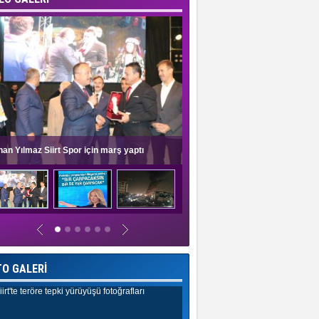
nan Yılmaz Siirt Spor için marş yaptı
Müge Anlı'dan evlilik programlar
TO GALERİ