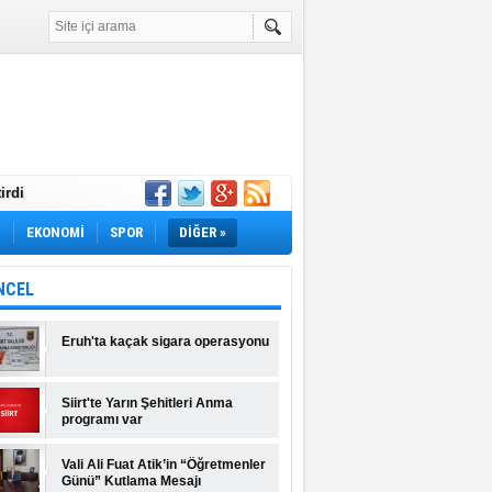
irdi
Yok! İş Arayanlar
M
EKONOMİ
SPOR
DİĞER »
rı Açıklandı!
lı Fiyatlar ve
NCEL
Eruh'ta kaçak sigara operasyonu
Siirt'te Yarın Şehitleri Anma
programı var
Vali Ali Fuat Atik’in “Öğretmenler
Günü” Kutlama Mesajı