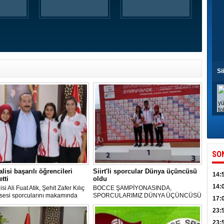
Si
SO
alisi başarılı öğrencileri
Siirt'li sporcular Dünya üçüncüsü
14:
tti
oldu
kull
14:
lisi Ali Fuat Atik, Şehit Zafer Kılıç
BOCCE ŞAMPİYONASINDA,
isesi sporcularını makamında
SPORCULARIMIZ DÜNYA ÜÇÜNCÜSÜ
düny
17:
ti.
OLDU
KPSS
23:
Acel
23: