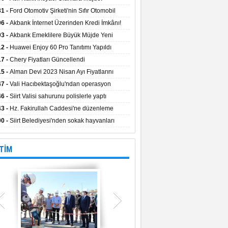
aların Kredi Faiz Oranları Açıklandı! Uzun
31 -
Ford Otomotiv Şirketi'nin Sıfır Otomobil
eyle Düşük Faizle Ödeme İmkânı!
anyasıyla Avantajlı Fiyatlar ve Takas İmkânı!
06 -
Akbank İnternet Üzerinden Kredi İmkânı!
03 -
Akbank Emeklilere Büyük Müjde Yeni
tajlar Sizi Bekliyor!
12 -
Huawei Enjoy 60 Pro Tanıtımı Yapıldı
17 -
Chery Fiyatları Güncellendi
15 -
Alman Devi 2023 Nisan Ayı Fiyatlarını
ladı
47 -
Vali Hacıbektaşoğlu'ndan operasyon
gesinde inceleme
46 -
Siirt Valisi sahurunu polislerle yaptı
43 -
Hz. Fakirullah Caddesi'ne düzenleme
ılacak
00 -
Siirt Belediyesi'nden sokak hayvanları
esi
TİM