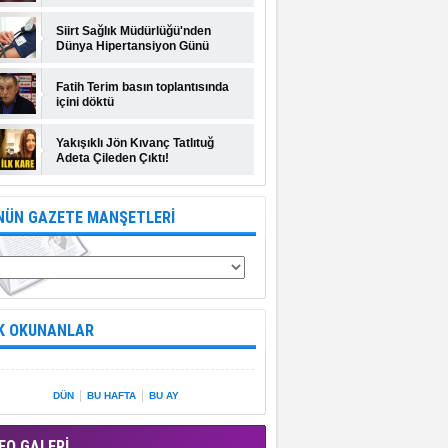
Siirt Sağlık Müdürlüğü'nden
Dünya Hipertansiyon Günü
açıklaması
Fatih Terim basın toplantısında
içini döktü
Yakışıklı Jön Kıvanç Tatlıtuğ
Adeta Çileden Çıktı!
NÜN GAZETE MANŞETLERİ
K OKUNANLAR
|
|
DÜN
BU HAFTA
BU AY
EO GALERİ