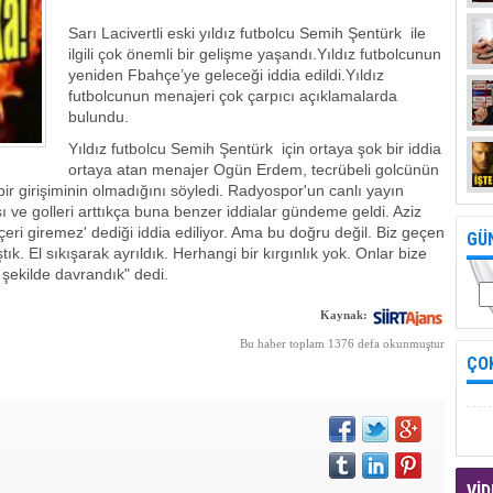
Sarı Lacivertli eski yıldız futbolcu Semih Şentürk ile
ilgili çok önemli bir gelişme yaşandı.Yıldız futbolcunun
yeniden Fbahçe’ye geleceği iddia edildi.Yıldız
futbolcunun menajeri çok çarpıcı açıklamalarda
bulundu.
Yıldız futbolcu Semih Şentürk için ortaya şok bir iddia
ortaya atan menajer Ogün Erdem, tecrübeli golcünün
r girişiminin olmadığını söyledi. Radyospor'un canlı yayın
ve golleri arttıkça buna benzer iddialar gündeme geldi. Aziz
eri giremez' dediği iddia ediliyor. Ama bu doğru değil. Biz geçen
GÜ
k. El sıkışarak ayrıldık. Herhangi bir kırgınlık yok. Onlar bize
 şekilde davrandık" dedi.
Kaynak:
Bu haber toplam 1376 defa okunmuştur
ÇO
VİD