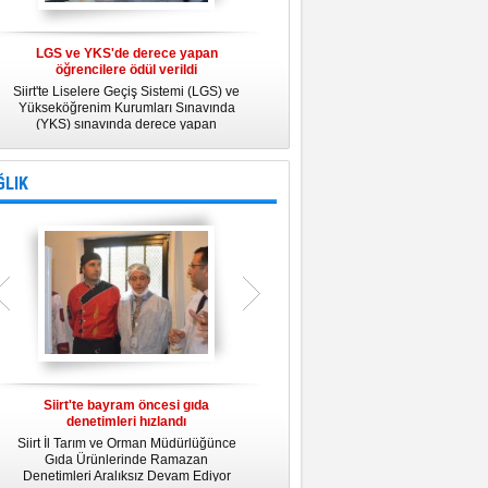
LGS ve YKS'de derece yapan
Belediye Personeline kadına Yönelik
öğrencilere ödül verildi
Şiddetle Mücadele Semineri
Siirt'te Liselere Geçiş Sistemi (LGS) ve
25 Kasım Kadına Yönelik Şiddete Karşı
Yükseköğrenim Kurumları Sınavında
Uluslararası Mücadele Günü
(YKS) sınavında derece yapan
kapsamında, Belediye Konferans
öğrencilere ödül verildi.
Salonunda "Kadın- Erkek Eşitliği ve
Kadına Yönelik Şiddetle Mücadele"
konulu eğitim semineri düzenledi.
ĞLIK
Siirt'te bayram öncesi gıda
Siirt Üniversitesi bünyesinde Tıp
denetimleri hızlandı
Fakültesi kuruluyor
Siirt İl Tarım ve Orman Müdürlüğünce
Siirt Üniversitesi bünyesinde kurulacak
U
Gıda Ürünlerinde Ramazan
Tıp Fakültesi ile ilgili değerlendirme
y
Denetimleri Aralıksız Devam Ediyor
toplantısı yapıldı. İlk öğrencilerini 2019