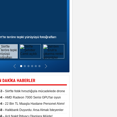
irt'te teröre tepki yürüyüşü fotoğrafları
Siirt'te Şehitler Camii açıldı
N DAKİKA HABERLER
53 -
Siirt'te fıstık hırsızlığıyla mücadelede drone
anıldı
04 -
AMD Radeon 7000 Serisi GPU'lar oyun
asında fırtınalar estirdi
04 -
22 Bin TL Maaşla Hastane Personel Alımı!
 Şartı, Mülakat Yok! İş Arayanlar İçin…
58 -
Halkbank Duyurdu: Arsa Almak İsteyenler
e Edin!
56 -
Acil Nakit İhtiyacı Olanlara Müjde!