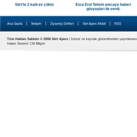
Siirt'te 2 katlı ev çöktü
Esra Erol Tahsin amcaya haberi
gözyaşları ile verdi.
|
|
|
|
Ana Sayfa
İletişim
Ziyaretçi Defteri
Siirt Ajans Mobil
RSS
Tüm Hakları Saklıdır © 2006 Siirt Ajans
| İzinsiz ve kaynak gösterilmeden yayınlanam
Haber Sistemi
:
CM Bilişim