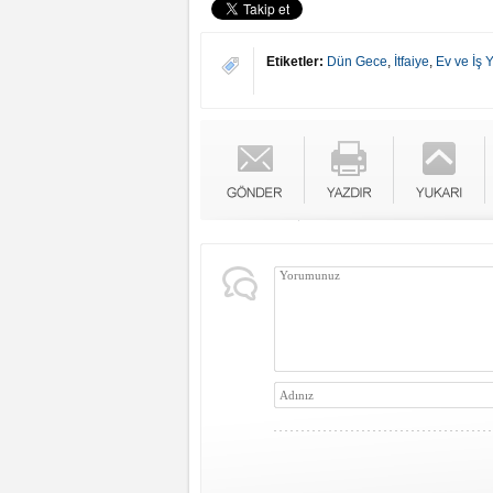
Etiketler:
Dün Gece
,
İtfaiye
,
Ev ve İş Y