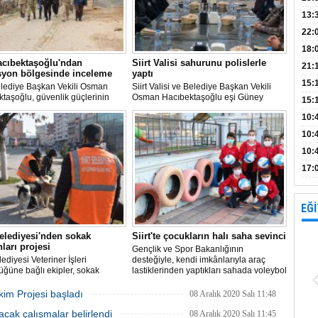
Bank
13:
Vad
Kamp
22:
18:
acıbektaşoğlu'ndan
Siirt Valisi sahurunu polislerle
Avan
21:
syon bölgesinde inceleme
yaptı
15:
elediye Başkan Vekili Osman
Siirt Valisi ve Belediye Başkan Vekili
taşoğlu, güvenlik güçlerinin
Osman Hacıbektaşoğlu eşi Güney
15:
terör örgütü PKK'ya karşı
Hacıbektaşoğlu ile birlikte görevli polis
Açık
10:
onları sürdürdüğü Eruh ilçesi
memurlarıyla Sahurda bir araya geldi.
ü köyü kırsalı operasyon
böl
10:
inde incelemelerde bulundu
10:
yap
17:
proj
EĞİ
Belediyesi'nden sokak
Siirt'te çocukların halı saha sevinci
ları projesi
Gençlik ve Spor Bakanlığının
lediyesi Veteriner İşleri
desteğiyle, kendi imkânlarıyla araç
ğüne bağlı ekipler, sokak
lastiklerinden yaptıkları sahada voleybol
ları için “Adres Sizden Mama
oynayan Siirt'teki çocukların kaldığı
 etkinliği düzenledi.
mahalleye yapılan tesis tamamlandı.
im Projesi başladı
08 Aralık 2020 Salı 11:48
ılacak çalışmalar belirlendi
08 Aralık 2020 Salı 11:45