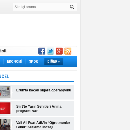
irdi
Yok! İş Arayanlar
M
EKONOMİ
SPOR
DİĞER »
rı Açıklandı!
lı Fiyatlar ve
NCEL
Eruh'ta kaçak sigara operasyonu
Siirt'te Yarın Şehitleri Anma
programı var
Vali Ali Fuat Atik’in “Öğretmenler
Günü” Kutlama Mesajı