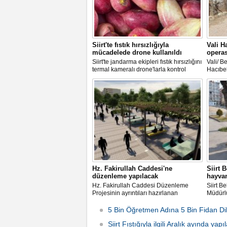
Siirt'te fıstık hırsızlığıyla
Vali H
mücadelede drone kullanıldı
opera
Siirt'te jandarma ekipleri fıstık hırsızlığını
Vali/ B
termal kameralı drone'larla kontrol
Hacıbek
ediyor. Ekipler fıstık tarlalarını havadan
bölücü 
ve yerden takip ederek hırsızlığın önüne
operasy
geçmeye çalışıyor. Şu ana kadar
Dağdöş
yürütülen soruşturma kapsamında 23
bölges
şüpheli tutuklanırken
Hz. Fakirullah Caddesi'ne
Siirt 
düzenleme yapılacak
hayvan
Hz. Fakirullah Caddesi Düzenleme
Siirt Be
Projesinin ayrıntıları hazırlanan
Müdürlü
animasyon ile belli oldu.
hayvan
Bizden”
5 Bin Öğretmen Adına 5 Bin Fidan Dik
Siirt Fıstığıyla ilgili Aralık ayında yap