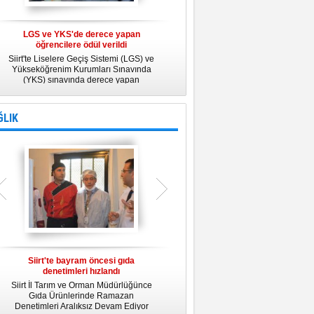
LGS ve YKS'de derece yapan
Belediye Personeline kadına Yönelik
öğrencilere ödül verildi
Şiddetle Mücadele Semineri
Siirt'te Liselere Geçiş Sistemi (LGS) ve
25 Kasım Kadına Yönelik Şiddete Karşı
Yükseköğrenim Kurumları Sınavında
Uluslararası Mücadele Günü
(YKS) sınavında derece yapan
kapsamında, Belediye Konferans
öğrencilere ödül verildi.
Salonunda "Kadın- Erkek Eşitliği ve
Kadına Yönelik Şiddetle Mücadele"
konulu eğitim semineri düzenledi.
ĞLIK
Siirt'te bayram öncesi gıda
Siirt Üniversitesi bünyesinde Tıp
denetimleri hızlandı
Fakültesi kuruluyor
Siirt İl Tarım ve Orman Müdürlüğünce
Siirt Üniversitesi bünyesinde kurulacak
U
Gıda Ürünlerinde Ramazan
Tıp Fakültesi ile ilgili değerlendirme
y
Denetimleri Aralıksız Devam Ediyor
toplantısı yapıldı. İlk öğrencilerini 2019