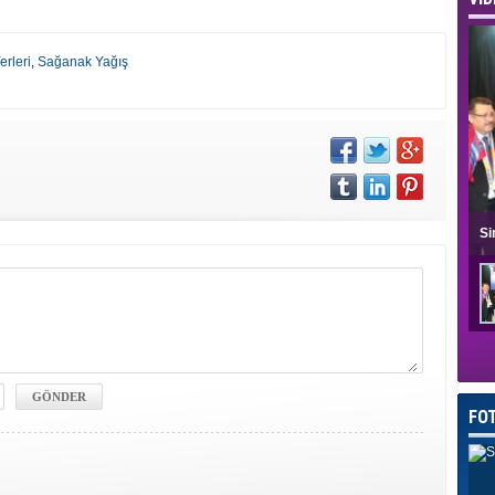
erleri
,
Sağanak Yağış
Si
FO