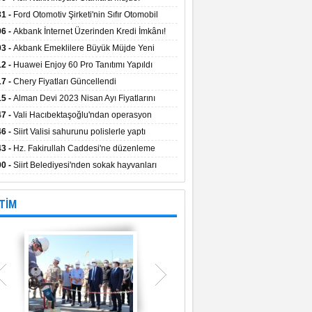
aların Kredi Faiz Oranları Açıklandı! Uzun
31 -
Ford Otomotiv Şirketi'nin Sıfır Otomobil
eyle Düşük Faizle Ödeme İmkânı!
anyasıyla Avantajlı Fiyatlar ve Takas İmkânı!
06 -
Akbank İnternet Üzerinden Kredi İmkânı!
03 -
Akbank Emeklilere Büyük Müjde Yeni
tajlar Sizi Bekliyor!
12 -
Huawei Enjoy 60 Pro Tanıtımı Yapıldı
17 -
Chery Fiyatları Güncellendi
15 -
Alman Devi 2023 Nisan Ayı Fiyatlarını
ladı
47 -
Vali Hacıbektaşoğlu'ndan operasyon
gesinde inceleme
46 -
Siirt Valisi sahurunu polislerle yaptı
43 -
Hz. Fakirullah Caddesi'ne düzenleme
ılacak
00 -
Siirt Belediyesi'nden sokak hayvanları
esi
TİM