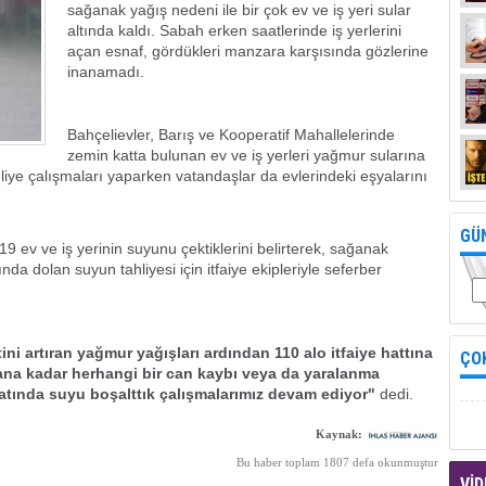
sağanak yağış nedeni ile bir çok ev ve iş yeri sular
altında kaldı. Sabah erken saatlerinde iş yerlerini
açan esnaf, gördükleri manzara karşısında gözlerine
inanamadı.
Bahçelievler, Barış ve Kooperatif Mahallelerinde
zemin katta bulunan ev ve iş yerleri yağmur sularına
tahliye çalışmaları yaparken vatandaşlar da evlerindeki eşyalarını
GÜ
9 ev ve iş yerinin suyunu çektiklerini belirterek, sağanak
nda dolan suyun tahliyesi için itfaiye ekipleriyle seferber
i artıran yağmur yağışları ardından 110 alo itfaiye hattına
ÇO
 ana kadar herhangi bir can kaybı veya da yaralanma
tında suyu boşalttık çalışmalarımız devam ediyor"
dedi.
Kaynak:
Bu haber toplam 1807 defa okunmuştur
VİD