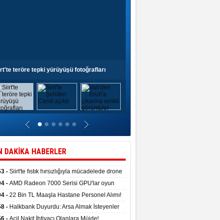
irt'te teröre tepki yürüyüşü fotoğrafları
Siirt'te Şehitler Camii açıldı
N DAKİKA HABERLER
53 -
Siirt'te fıstık hırsızlığıyla mücadelede drone
anıldı
04 -
AMD Radeon 7000 Serisi GPU'lar oyun
asında fırtınalar estirdi
04 -
22 Bin TL Maaşla Hastane Personel Alımı!
 Şartı, Mülakat Yok! İş Arayanlar İçin…
58 -
Halkbank Duyurdu: Arsa Almak İsteyenler
e Edin!
56 -
Acil Nakit İhtiyacı Olanlara Müjde!