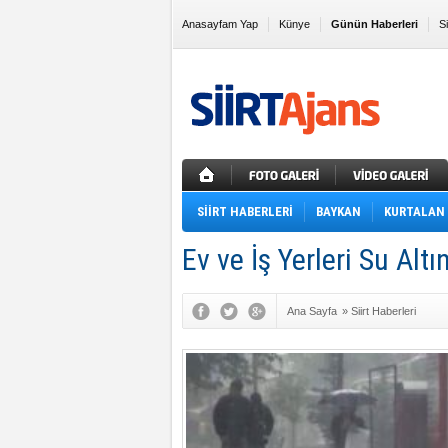
Anasayfam Yap
Künye
Günün Haberleri
S
Sık Kullanılanlara Ekle
SİİRT HABERLERİ
BAYKAN
KURTALAN
Ev ve İş Yerleri Su Alt
Ana Sayfa
»
Siirt Haberleri