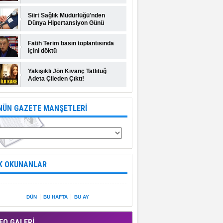
Siirt Sağlık Müdürlüğü'nden
Dünya Hipertansiyon Günü
açıklaması
Fatih Terim basın toplantısında
içini döktü
Yakışıklı Jön Kıvanç Tatlıtuğ
Adeta Çileden Çıktı!
NÜN GAZETE MANŞETLERİ
K OKUNANLAR
|
|
DÜN
BU HAFTA
BU AY
EO GALERİ