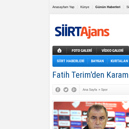
Anasayfam Yap
Künye
Günün Haberleri
S
Sık Kullanılanlara Ekle
SİİRT HABERLERİ
BAYKAN
KURTALAN
Fatih Terim'den Karama
Ana Sayfa
»
Spor