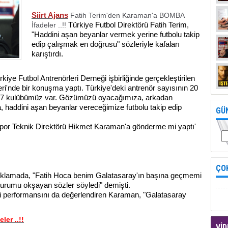
Siirt Ajans
Fatih Terim'den Karaman'a BOMBA
Türkiye Futbol Direktörü Fatih Terim,
İfadeler ..!!
"Haddini aşan beyanlar vermek yerine futbolu takip
edip çalışmak en doğrusu" sözleriyle kafaları
karıştırdı.
iye Futbol Antrenörleri Derneği işbirliğinde gerçekleştirilen
ri'nde bir konuşma yaptı. Türkiye'deki antrenör sayısının 20
"127 kulübümüz var. Gözümüzü oyacağımıza, arkadan
haddini aşan beyanlar vereceğimize futbolu takip edip
GÜ
espor Teknik Direktörü Hikmet Karaman'a gönderme mi yaptı'
ÇO
çıklamada, "Fatih Hoca benim Galatasaray'ın başına geçmemi
rurumu okşayan sözler söyledi" demişti.
performansını da değerlendiren Karaman, "Galatasaray
er ..!!
VİD