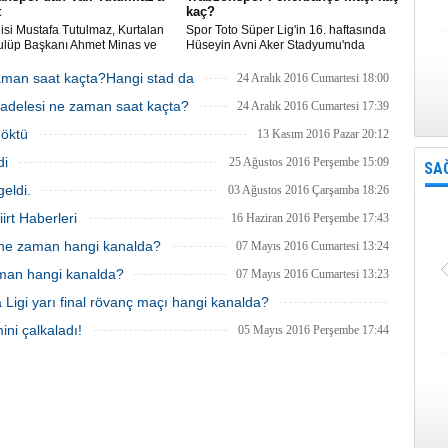
t
kaç?
alisi Mustafa Tutulmaz, Kurtalan
Spor Toto Süper Lig'in 16. haftasında
ulüp Başkanı Ahmet Minas ve
Hüseyin Avni Aker Stadyumu'nda
emsilcilerini makamında kabul
Trabzonspor ile Fenerbahçe
karşılaşıyor. Maçta ikinci yarı...
man saat kaçta?Hangi stad da
24 Aralık 2016 Cumartesi 18:00
Müsabakanın ilk yarısı konuk ekibin 2-
adelesi ne zaman saat kaçta?
0'lık üstünlüğü ile tamamlandı.
24 Aralık 2016 Cumartesi 17:39
Mücadelenin 15. dakikasında yardımcı
döktü
13 Kasım 2016 Pazar 20:12
hakem Kemal Yılma
di
25 Ağustos 2016 Perşembe 15:09
SA
geldi.
03 Ağustos 2016 Çarşamba 18:26
iirt Haberleri
16 Haziran 2016 Perşembe 17:43
ne zaman hangi kanalda?
07 Mayıs 2016 Cumartesi 13:24
aman hangi kanalda?
07 Mayıs 2016 Cumartesi 13:23
Ligi yarı final rövanç maçı hangi kanalda?
05 Mayıs 2016 Perşembe 18:04
ini çalkaladı!
05 Mayıs 2016 Perşembe 17:44