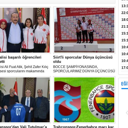
Bank
13:
Vad
Kamp
22:
18:
Avan
21:
15:
15:
Açık
10:
böl
10:
alisi başarılı öğrencileri
Siirt'li sporcular Dünya üçüncüsü
10:
tti
oldu
lisi Ali Fuat Atik, Şehit Zafer Kılıç
BOCCE ŞAMPİYONASINDA,
yap
17:
isesi sporcularını makamında
SPORCULARIMIZ DÜNYA ÜÇÜNCÜSÜ
proj
ti.
OLDU
EĞİ
anspor'dan Vali Tutulmaz'a
Trabzonspor-Fenerbahçe maçı kaç