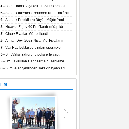
aların Kredi Faiz Oranları Açıklandı! Uzun
31 -
Ford Otomotiv Şirketi'nin Sıfır Otomobil
eyle Düşük Faizle Ödeme İmkânı!
anyasıyla Avantajlı Fiyatlar ve Takas İmkânı!
06 -
Akbank İnternet Üzerinden Kredi İmkânı!
03 -
Akbank Emeklilere Büyük Müjde Yeni
tajlar Sizi Bekliyor!
12 -
Huawei Enjoy 60 Pro Tanıtımı Yapıldı
17 -
Chery Fiyatları Güncellendi
15 -
Alman Devi 2023 Nisan Ayı Fiyatlarını
ladı
47 -
Vali Hacıbektaşoğlu'ndan operasyon
gesinde inceleme
46 -
Siirt Valisi sahurunu polislerle yaptı
43 -
Hz. Fakirullah Caddesi'ne düzenleme
ılacak
00 -
Siirt Belediyesi'nden sokak hayvanları
esi
TİM