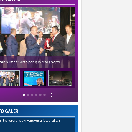
nan Yılmaz Siirt Spor için marş yaptı
Müge Anlı'dan evlilik programlar
TO GALERİ