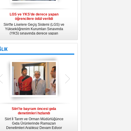
LGS ve YKS'de derece yapan
Belediye Personeline kadına Yönelik
öğrencilere ödül verildi
Şiddetle Mücadele Semineri
Siirt'te Liselere Geçiş Sistemi (LGS) ve
25 Kasım Kadına Yönelik Şiddete Karşı
Yükseköğrenim Kurumları Sınavında
Uluslararası Mücadele Günü
(YKS) sınavında derece yapan
kapsamında, Belediye Konferans
öğrencilere ödül verildi.
Salonunda "Kadın- Erkek Eşitliği ve
Kadına Yönelik Şiddetle Mücadele"
konulu eğitim semineri düzenledi.
ĞLIK
Siirt'te bayram öncesi gıda
Siirt Üniversitesi bünyesinde Tıp
denetimleri hızlandı
Fakültesi kuruluyor
Siirt İl Tarım ve Orman Müdürlüğünce
Siirt Üniversitesi bünyesinde kurulacak
U
Gıda Ürünlerinde Ramazan
Tıp Fakültesi ile ilgili değerlendirme
y
Denetimleri Aralıksız Devam Ediyor
toplantısı yapıldı. İlk öğrencilerini 2019