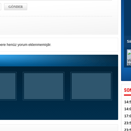
Si
ere henüz yorum eklenmemiştir.
SO
14:
kull
14:
düny
17:
KPSS
23:
Acel
23: