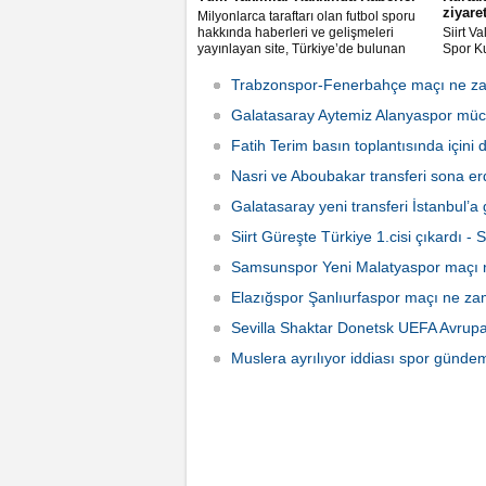
ziyare
Milyonlarca taraftarı olan futbol sporu
hakkında haberleri ve gelişmeleri
Siirt V
yayınlayan site, Türkiye’de bulunan
Spor K
hemen hemen bütün takımlar hakkında
kulüp t
en güncel ve gerçekçi bilgileri
etti.
Trabzonspor-Fenerbahçe maçı ne za
vermektedir.
Galatasaray Aytemiz Alanyaspor müc
Fatih Terim basın toplantısında içini 
Nasri ve Aboubakar transferi sona er
Galatasaray yeni transferi İstanbul’a 
Siirt Güreşte Türkiye 1.cisi çıkardı - S
Samsunspor Yeni Malatyaspor maçı 
Elazığspor Şanlıurfaspor maçı ne z
Sevilla Shaktar Donetsk UEFA Avrupa 
Muslera ayrılıyor iddiası spor gündem