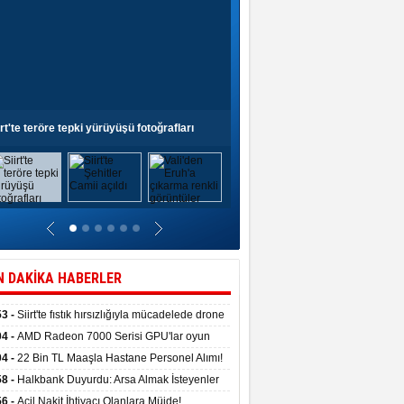
irt'te teröre tepki yürüyüşü fotoğrafları
Siirt'te Şehitler Camii açıldı
N DAKİKA HABERLER
53 -
Siirt'te fıstık hırsızlığıyla mücadelede drone
anıldı
04 -
AMD Radeon 7000 Serisi GPU'lar oyun
asında fırtınalar estirdi
04 -
22 Bin TL Maaşla Hastane Personel Alımı!
 Şartı, Mülakat Yok! İş Arayanlar İçin…
58 -
Halkbank Duyurdu: Arsa Almak İsteyenler
e Edin!
56 -
Acil Nakit İhtiyacı Olanlara Müjde!