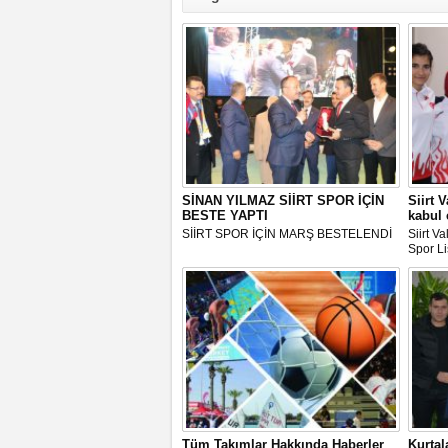
SİNAN YILMAZ SİİRT SPOR İÇİN
Siirt V
BESTE YAPTI
kabul e
SİİRT SPOR İÇİN MARŞ BESTELENDİ
Siirt Va
Spor L
kabul et
Tüm Takımlar Hakkında Haberler
Kurtal