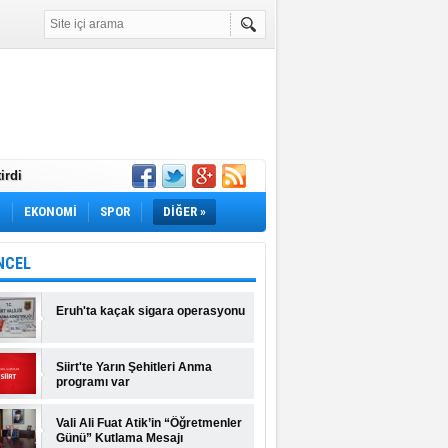
irdi
Yok! İş Arayanlar
M
EKONOMİ
SPOR
DİĞER »
rı Açıklandı!
lı Fiyatlar ve
NCEL
Eruh'ta kaçak sigara operasyonu
Siirt'te Yarın Şehitleri Anma
programı var
Vali Ali Fuat Atik’in “Öğretmenler
Günü” Kutlama Mesajı