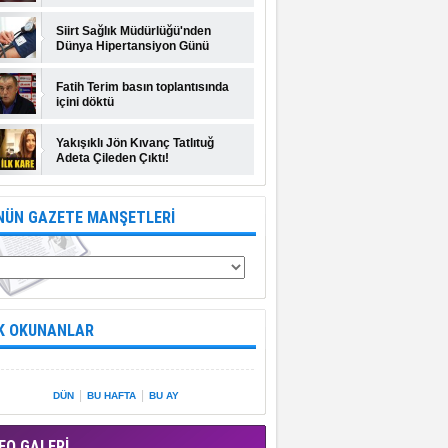
Siirt Sağlık Müdürlüğü'nden
Dünya Hipertansiyon Günü
açıklaması
Fatih Terim basın toplantısında
içini döktü
Yakışıklı Jön Kıvanç Tatlıtuğ
Adeta Çileden Çıktı!
NÜN GAZETE MANŞETLERİ
K OKUNANLAR
|
|
DÜN
BU HAFTA
BU AY
EO GALERİ