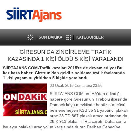
SON DAKİKA
KATEGORİLER
GİRESUN'DA ZİNCİRLEME TRAFİK
KAZASINDA 1 KİŞİ ÖLDÜ 5 KİŞİ YARALANDI
SİİRTAJANS.COM-Trafik kazaları 2015'te de devam ediyor.Bu
kez kaza haberi Giresun'dan geldi zincirleme trafik faciasında
1 kişi yaşamını yitirirken 5 kişide yaralandı.
03 Ocak 2015 Cumartesi 23:56
SİİRTAJANS.COM'un İHA'dan edindiği
habere göre,Giresun’un Tirebolu ilçesinde
Domaçlı köyü mevkiinde henüz sürücüsü
belirlenemeyen KSB 36 91 yabancı plakalı
araç 28 TD 867 plakalı araca ardından da
28 K 913 plakalı TIR’a çarptı. Daha sonra
ise aynı palakalı araç yolun karşısında duran Perihan Cebeci’ye