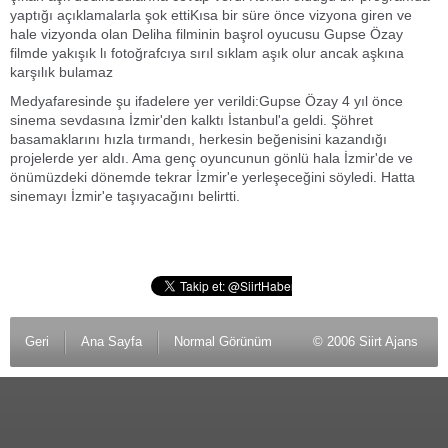
yaptığı açıklamalarla şok ettiKısa bir süre önce vizyona giren ve
hale vizyonda olan Deliha filminin başrol oyucusu Gupse Özay
filmde yakışık lı fotoğrafcıya sırıl sıklam aşık olur ancak aşkına
karşılık bulamaz
Medyafaresinde şu ifadelere yer verildi:Gupse Özay 4 yıl önce
sinema sevdasına İzmir'den kalktı İstanbul'a geldi. Şöhret
basamaklarını hızla tırmandı, herkesin beğenisini kazandığı
projelerde yer aldı. Ama genç oyuncunun gönlü hala İzmir'de ve
önümüzdeki dönemde tekrar İzmir'e yerleşeceğini söyledi. Hatta
sinemayı İzmir'e taşıyacağını belirtti.
Geri
Ana Sayfa
Normal Görünüm
© 2006 Siirt Ajans