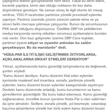
yaptığımız telefon görüşmesinde hem fikiriz. Fakat bu derin ellere,
karanlık yapılara, kimin alet olduğu noktasını bir kez daha
düşünülmesi gerekiyor. Ne zaman süreç ile ilgili olumlu bir mesaj
verilirse, YDG-H tarafından partimize yönelik provokatif eylemler
yapılıyor. Partimiz üzerinde çözüm sürecini sabote etme ve ya
süreci farklı mecraya çekmeye çalışıyorlar. Bunun da sorumlusunun
PKK tarafı olduğunu düşünüyoruz. Özellikle DBP’nin yetkililerinin
medya karşısında vermiş oldukları sorumsuz açıklamaların bundan
rolü vardır. Dün bazı gelişmeler üzerine DBP Cizre teşkilatı,
partimizi ziyaret
ediyor ve ziyaretin ardından bu saldırı
gerçekleşiyor. Bu da manidardır” dedi.
"HÜDA-PAR İLE İYİ İLİŞKİ GELİŞTİRMEK İSTİYORLARSA,
AÇIKLAMALARINA DİKKAT ETMELERİ GEREKİYOR"
Yılmaz, açıklamasında kamu güvenliği tartışmalarına da değinerek,
şunları söyledi:
"Kamu düzeni deniliyor. Kamu düzenini ihlal eden eylemler
içerisinde maalesef sivil insanlara, esnafa, partimize yönelik
eylemler, kamu düzenini bozan eylemler kategorisinde sayılmıyor.
Devletin kamu düzeninde anladığı, kumu kurumlarının ve kamu
görevlilerinin güvenliğidir. Biz bunu kabul edemeyiz. Kamu güvenliği
sağlanacaksa, öncelikle bunun içerisine Hüda-Par’a olan saldırıları
da içine almalıdır. Sivillere, esnafa yönelik, yol kesmeyle, vatandaşı
kaçırma girişimlerine yönelik her türlü eylem kamu düzenini bozan