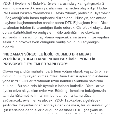
YDG-H üyeleri ile Hüda-Par üyeleri arasında çıkan çatışmada 2
kişinin ölmesi ve 3 kişinin yaralanmasına neden olayla ilgili Hüda-
Par Genel Başkan Yardımcısı Hüseyin Yılmaz, partisinin Diyarbakır
İl Başkanlığı’nda basın toplantısı düzenlendi. Hüseyin, toplantıda,
olayların başlamasından saatler sonra DTK Eşbaşkanı Hatip Dicle
tarafından telefon ile arandığını ifade ederek, Cizre’deki olaylardan
dolayı üzüntüsünü ve endişelerini dile getirdiğini ve olayların
sonlandırılması için bir açıklama yapacaklarını üyelerimize yapılan
saldırının provokasyon olduğunu yanlış olduğunu söylediğini
aktardı.
"NE ZAMAN SÜREÇ İLE İLGİLİ OLUMLU BİR MESAJ
VERİLİRSE, YDG-H TARAFINDAN PARTİMİZE YÖNELİK
PROVOKATİF EYLEMLER YAPILIYOR"
Olayın yaşandığı mahalle, partililerin yoğun olarak yaşadığı bir yer
olduğunu vurgulayan Yılmaz, “Hür Dava Partisi üyelerinin evlerine
yönelik YDG-H’liler tarafından uzun namlulu silahlarla saldırıda
bulundu. Bu saldırıda bir üyemizin babası katledildi. Yaralılar ve
üyelerimize ait yakılan evler var. Bütün gelişmelere baktığımızda
tam da hükümet ile İmralı’nın bundan sonra kamu düzeni
sağlanacak, eylemler kesilecek, YDG-H sokaklarda çekilecek
şeklindeki beyanlarından sonraya denk gelmesi, bizi düşündürüyor.
İşin içerisinde derin eller olduğu noktasında DTK Eşbaşkanı ile