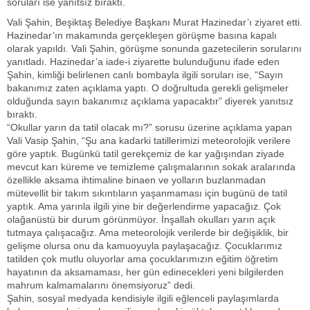
soruları ise yanıtsız bıraktı.
Vali Şahin, Beşiktaş Belediye Başkanı Murat Hazinedar’ı ziyaret etti.
Hazinedar’ın makamında gerçekleşen görüşme basına kapalı
olarak yapıldı. Vali Şahin, görüşme sonunda gazetecilerin sorularını
yanıtladı. Hazinedar’a iade-i ziyarette bulunduğunu ifade eden
Şahin, kimliği belirlenen canlı bombayla ilgili soruları ise, “Sayın
bakanımız zaten açıklama yaptı. O doğrultuda gerekli gelişmeler
olduğunda sayın bakanımız açıklama yapacaktır” diyerek yanıtsız
bıraktı.
“Okullar yarın da tatil olacak mı?” sorusu üzerine açıklama yapan
Vali Vasip Şahin, “Şu ana kadarki tatillerimizi meteorolojik verilere
göre yaptık. Bugünkü tatil gerekçemiz de kar yağışından ziyade
mevcut karı küreme ve temizleme çalışmalarının sokak aralarında
özellikle aksama ihtimaline binaen ve yolların buzlanmadan
mütevellit bir takım sıkıntıların yaşanmaması için bugünü de tatil
yaptık. Ama yarınla ilgili yine bir değerlendirme yapacağız. Çok
olağanüstü bir durum görünmüyor. İnşallah okulları yarın açık
tutmaya çalışacağız. Ama meteorolojik verilerde bir değişiklik, bir
gelişme olursa onu da kamuoyuyla paylaşacağız. Çocuklarımız
tatilden çok mutlu oluyorlar ama çocuklarımızın eğitim öğretim
hayatının da aksamaması, her gün edinecekleri yeni bilgilerden
mahrum kalmamalarını önemsiyoruz” dedi.
Şahin, sosyal medyada kendisiyle ilgili eğlenceli paylaşımlarda