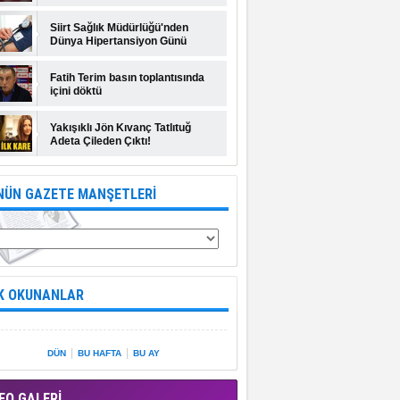
Siirt Sağlık Müdürlüğü'nden
Dünya Hipertansiyon Günü
açıklaması
Fatih Terim basın toplantısında
içini döktü
Yakışıklı Jön Kıvanç Tatlıtuğ
Adeta Çileden Çıktı!
NÜN GAZETE MANŞETLERİ
K OKUNANLAR
|
|
DÜN
BU HAFTA
BU AY
EO GALERİ