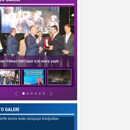
nan Yılmaz Siirt Spor için marş yaptı
Müge Anlı'dan evlilik programlar
TO GALERİ