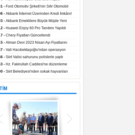
aların Kredi Faiz Oranları Açıklandı! Uzun
31 -
Ford Otomotiv Şirketi'nin Sıfır Otomobil
eyle Düşük Faizle Ödeme İmkânı!
anyasıyla Avantajlı Fiyatlar ve Takas İmkânı!
06 -
Akbank İnternet Üzerinden Kredi İmkânı!
03 -
Akbank Emeklilere Büyük Müjde Yeni
tajlar Sizi Bekliyor!
12 -
Huawei Enjoy 60 Pro Tanıtımı Yapıldı
17 -
Chery Fiyatları Güncellendi
15 -
Alman Devi 2023 Nisan Ayı Fiyatlarını
ladı
47 -
Vali Hacıbektaşoğlu'ndan operasyon
gesinde inceleme
46 -
Siirt Valisi sahurunu polislerle yaptı
43 -
Hz. Fakirullah Caddesi'ne düzenleme
ılacak
00 -
Siirt Belediyesi'nden sokak hayvanları
esi
TİM