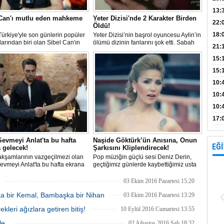
Bank
13:
 Can'ı mutlu eden mahkeme
Yeter Dizisi'nde 2 Karakter Birden
Vad
Kamp
22:
Öldü!
18:
ürkiye'yle son günlerin popüler
Yeter Dizisi’nin başrol oyuncesu Aylin’in
larından biri olan Sibel Can'ın
ölümü dizinin fanlarını şok etti. Sabah
Avan
21:
eden beklediği karar aylar
herkes uyandığında villanın havuzunda
eldi.
suyun üstünde Aylin boğulmuş halde
15:
bulundu
15:
Açık
10:
böl
10:
10:
yap
17:
proj
evmeyi Anlat'ta bu hafta
Naşide Göktürk’ün Anısına, Onun
EĞİ
 gelecek!
Şarkısını Kliplendirecek!
kşamlarının vazgeçilmezi olan
Pop müziğin güçlü sesi Deniz Derin,
vmeyi Anlat'ta bu hafta ekrana
geçtiğimiz günlerde kaybettiğimiz usta
 görkemli davette Haşmet ilk kez
sanatçı Naşide Göktürk’ün ‘Yüreğim
le yüzleşme şansı bulacak.
Rehin’ adlı şarkısını yeni albümünün
03 Ekim 2016 Pazartesi 15:20
çıkış parçası olarak belirleyip, şarkıya
ka bir Kemal, Bambaşka bir Nihan
ünlü klip yönetmeni ‘Tamer Aydoğdu’
03 Ekim 2016 Pazartesi 13:29
yönetiminde klip çekeceğini açı
eri ağızlara getiren bitiş!
10 Eylül 2016 Cumartesi 13:55
e...
02 Ağustos 2016 Salı 18:32