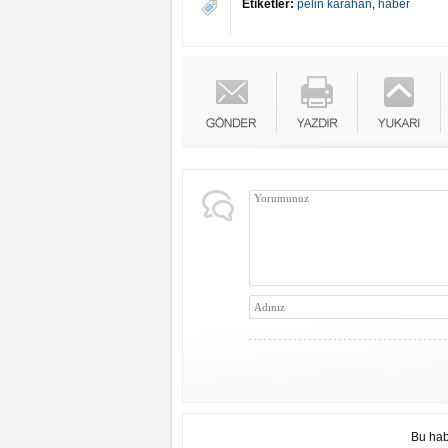
Etiketler:
pelin karahan
,
haber
Bu hab