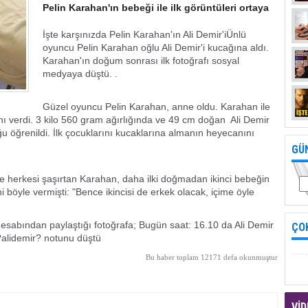
Pelin Karahan'ın bebeği ile ilk görüntüleri ortaya
İşte karşınızda Pelin Karahan'ın Ali Demir'iÜnlü
oyuncu Pelin Karahan oğlu Ali Demir'i kucağına aldı.
Karahan'ın doğum sonrası ilk fotoğrafı sosyal
medyaya düştü. .
Güzel oyuncu Pelin Karahan, anne oldu. Karahan ile
nı verdi. 3 kilo 560 gram ağırlığında ve 49 cm doğan Ali Demir
ğu öğrenildi. İlk çocuklarını kucaklarına almanın heyecanını
GÜ
le herkesi şaşırtan Karahan, daha ilki doğmadan ikinci bebeğin
i böyle vermişti: "Bence ikincisi de erkek olacak, içime öyle
abından paylaştığı fotoğrafa; Bugün saat: 16.10 da Ali Demir
ÇO
?alidemir? notunu düştü
Bu haber toplam 12171 defa okunmuştur
VİD