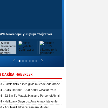
irt'te teröre tepki yürüyüşü fotoğrafları
Siirt'te Şehitler Camii açıldı
N DAKİKA HABERLER
53 -
Siirt'te fıstık hırsızlığıyla mücadelede drone
anıldı
04 -
AMD Radeon 7000 Serisi GPU'lar oyun
asında fırtınalar estirdi
04 -
22 Bin TL Maaşla Hastane Personel Alımı!
 Şartı, Mülakat Yok! İş Arayanlar İçin…
58 -
Halkbank Duyurdu: Arsa Almak İsteyenler
e Edin!
56 -
Acil Nakit İhtiyacı Olanlara Müjde!