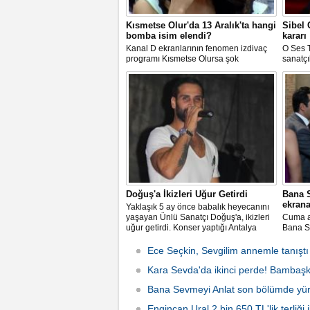
Kısmetse Olur'da 13 Aralık'ta hangi
Sibel
bomba isim elendi?
kararı
Kanal D ekranlarının fenomen izdivaç
O Ses T
programı Kısmetse Olursa şok
sanatçı
gelişmeler var.Hangi aday elendi
mahkem
sorusu oldukça merak ediliyor.İşte
sonra g
detaylar
Doğuş'a İkizleri Uğur Getirdi
Bana S
ekrana
Yaklaşık 5 ay önce babalık heyecanını
yaşayan Ünlü Sanatçı Doğuş'a, ikizleri
Cuma a
uğur getirdi. Konser yaptığı Antalya
Bana Se
Hypnos clup'de hayranlarına unutulmaz
gelecek
bir gece yaşatan ünlü şarkıcı Doğuş,
Leyla i
Ece Seçkin, Sevgilim annemle tanıştı
sahne öncesi gazetecilerin sorularını
yanıtladı.
Kara Sevda'da ikinci perde! Bambaş
Bana Sevmeyi Anlat son bölümde yürekl
Engincan Ural 2 bin 650 TL'lik terliği il