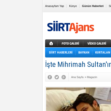
Anasayfam Yap
Künye
Günün Haberleri
S
Sık Kullanılanlara Ekle
SİİRT HABERLERİ
BAYKAN
KURTALAN
İşte Mihrimah Sultan'ı
Ana Sayfa
»
Magazin