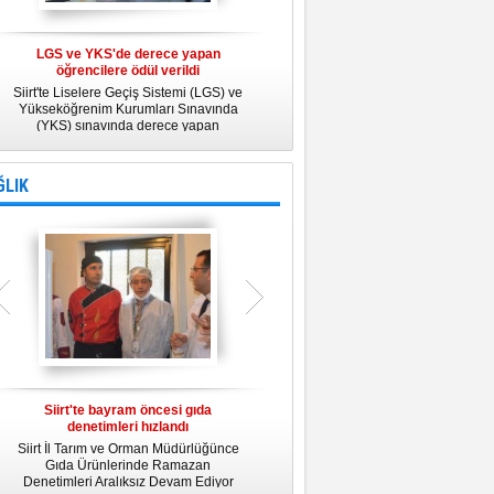
LGS ve YKS'de derece yapan
Belediye Personeline kadına Yönelik
öğrencilere ödül verildi
Şiddetle Mücadele Semineri
Siirt'te Liselere Geçiş Sistemi (LGS) ve
25 Kasım Kadına Yönelik Şiddete Karşı
Yükseköğrenim Kurumları Sınavında
Uluslararası Mücadele Günü
(YKS) sınavında derece yapan
kapsamında, Belediye Konferans
öğrencilere ödül verildi.
Salonunda "Kadın- Erkek Eşitliği ve
Kadına Yönelik Şiddetle Mücadele"
konulu eğitim semineri düzenledi.
ĞLIK
Siirt'te bayram öncesi gıda
Siirt Üniversitesi bünyesinde Tıp
denetimleri hızlandı
Fakültesi kuruluyor
Siirt İl Tarım ve Orman Müdürlüğünce
Siirt Üniversitesi bünyesinde kurulacak
U
Gıda Ürünlerinde Ramazan
Tıp Fakültesi ile ilgili değerlendirme
y
Denetimleri Aralıksız Devam Ediyor
toplantısı yapıldı. İlk öğrencilerini 2019