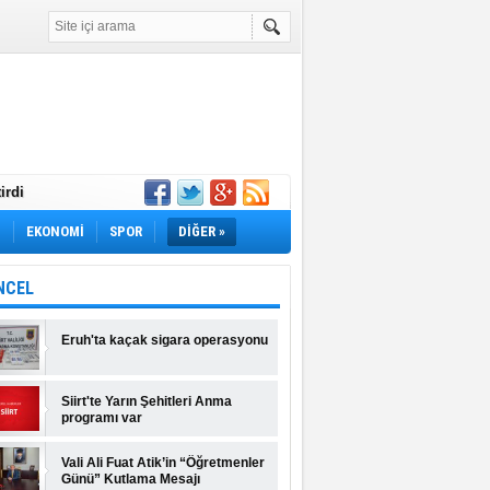
irdi
Yok! İş Arayanlar
M
EKONOMİ
SPOR
DİĞER »
rı Açıklandı!
lı Fiyatlar ve
NCEL
Eruh'ta kaçak sigara operasyonu
Siirt'te Yarın Şehitleri Anma
programı var
Vali Ali Fuat Atik’in “Öğretmenler
Günü” Kutlama Mesajı