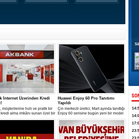
Si
SO
 İnternet Üzerinden Kredi
Huawei Enjoy 60 Pro Tanıtımı
!
Yapıldı
14:
 müşterilerine hızlı ve pratik bir
Çin merkezli üretici, Mart ayında tanıttığı
 kredi alma imkânı sunan özel bir
Enjoy 60 serisine bugün yeni bir model
kull
14:
ya başlattı. Bu kampanya, T.C.
ekledi. Huawei Enjoy 60 Pro,
 Numarasıyla başvuru yapabilen
kullanıcılara üst düzey özellikler
düny
17:
lere 40 bin TL'ye kadar kredi
sunmayı hedefliyor.
KPSS
23:
ırsatı sunuyor.
Acel
23: