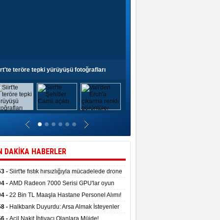
irt'te teröre tepki yürüyüşü fotoğrafları
Siirt'te Şehitler Camii açıldı
N DAKİKA HABERLER
53 -
Siirt'te fıstık hırsızlığıyla mücadelede drone
anıldı
04 -
AMD Radeon 7000 Serisi GPU'lar oyun
asında fırtınalar estirdi
04 -
22 Bin TL Maaşla Hastane Personel Alımı!
 Şartı, Mülakat Yok! İş Arayanlar İçin…
58 -
Halkbank Duyurdu: Arsa Almak İsteyenler
e Edin!
56 -
Acil Nakit İhtiyacı Olanlara Müjde!