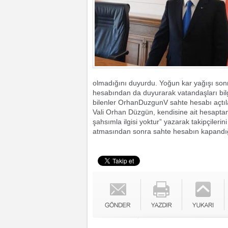
olmadığını duyurdu. Yoğun kar yağışı sonr
hesabından da duyurarak vatandaşları bil
bilenler OrhanDuzgunV sahte hesabı açtıla
Vali Orhan Düzgün, kendisine ait hesaptan
şahsımla ilgisi yoktur” yazarak takipçileri
atmasından sonra sahte hesabın kapandığı