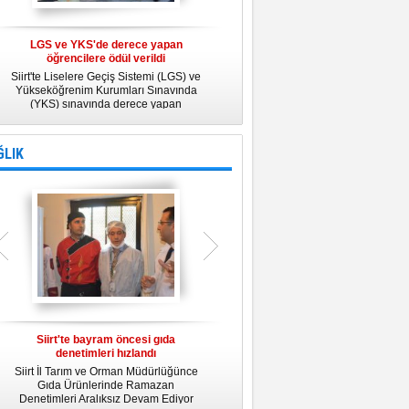
LGS ve YKS'de derece yapan
Belediye Personeline kadına Yönelik
öğrencilere ödül verildi
Şiddetle Mücadele Semineri
Siirt'te Liselere Geçiş Sistemi (LGS) ve
25 Kasım Kadına Yönelik Şiddete Karşı
Yükseköğrenim Kurumları Sınavında
Uluslararası Mücadele Günü
(YKS) sınavında derece yapan
kapsamında, Belediye Konferans
öğrencilere ödül verildi.
Salonunda "Kadın- Erkek Eşitliği ve
Kadına Yönelik Şiddetle Mücadele"
konulu eğitim semineri düzenledi.
ĞLIK
Siirt'te bayram öncesi gıda
Siirt Üniversitesi bünyesinde Tıp
denetimleri hızlandı
Fakültesi kuruluyor
Siirt İl Tarım ve Orman Müdürlüğünce
Siirt Üniversitesi bünyesinde kurulacak
U
Gıda Ürünlerinde Ramazan
Tıp Fakültesi ile ilgili değerlendirme
y
Denetimleri Aralıksız Devam Ediyor
toplantısı yapıldı. İlk öğrencilerini 2019