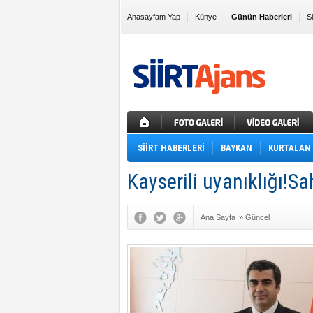
Anasayfam Yap
Künye
Günün Haberleri
S
Sık Kullanılanlara Ekle
SİİRT HABERLERİ
BAYKAN
KURTALAN
Kayserili uyanıklığı!Saht
Ana Sayfa
»
Güncel