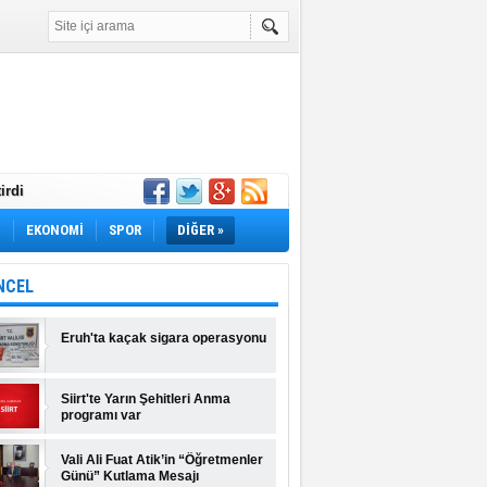
irdi
Yok! İş Arayanlar
M
EKONOMİ
SPOR
DİĞER »
rı Açıklandı!
lı Fiyatlar ve
NCEL
Eruh'ta kaçak sigara operasyonu
Siirt'te Yarın Şehitleri Anma
programı var
Vali Ali Fuat Atik’in “Öğretmenler
Günü” Kutlama Mesajı