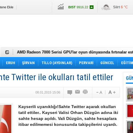
BIST
9916.22
Siirt
6 °C
itene Ekle
Altın
2962.961
Dolar
35.2472
Euro
36.7735
Siirt'te fıstık hırsızlığıyla mücadelede drone kullanıldı
AMD Radeon 7000 Serisi GPU'lar oyun dünyasında fırtınalar est
22 Bin TL Maaşla Hastane Personel Alımı! KPSS Şartı, Mülakat 
İçin…
Halkbank Duyurdu: Arsa Almak İsteyenler Acele Edin!
ERUH
ŞİRVAN
TİLLO (AYDINLAR)
PERVARİ
GÜNCEL
EĞİTİ
Acil Nakit İhtiyacı Olanlara Müjde! Bankaların Kredi Faiz Oranla
Uzun Vadeyle Düşük Faizle Ödeme İmkânı!
Ford Otomotiv Şirketi'nin Sıfır Otomobil Kampanyasıyla Avantaj
e Twitter ile okulları tatil ettiler
Takas İmkânı!
Akbank İnternet Üzerinden Kredi İmkânı!
GÜ
Akbank Emeklilere Büyük Müjde Yeni Avantajlar Sizi Bekliyor!
Huawei Enjoy 60 Pro Tanıtımı Yapıldı
08.01.2015 15:06
Chery Fiyatları Güncellendi
Alman Devi 2023 Nisan Ayı Fiyatlarını Açıkladı
Vali Hacıbektaşoğlu'ndan operasyon bölgesinde inceleme
Kayserili uyanıklığı!Sahte Twitter açarak okulları
Siirt Valisi sahurunu polislerle yaptı
tatil ettiler.. Kayseri Valisi Orhan Düzgün adına iki
Hz. Fakirullah Caddesi'ne düzenleme yapılacak
sahte hesap açıldı. Vali Düzgün, sahte hesaplara
Siirt Belediyesi'nden sokak hayvanları projesi
itibar edilmemesi konusunda takipçilerini uyardı.