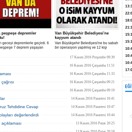
Bank
13:
Vad
Kamp
22:
18:
Avan
21:
a peşpeşe depremler
Van Büyükşehir Belediyesi'ne
15:
tu!
kayyum atandı
15:
 geceyi depremlerle geçirdi. 6
Van Büyükşehir Belediyesi'ne bu sabah
 peşpeşe 7 deprem yaşayan
bir operasyon yapılmış ve 12 kişi
Açık
10:
r gece 1.40'ta 4.6 şiddetindeki
gözaltına alınmıştı. İçişleri
böl
10:
le uyandı.İşte Van'daki peşpeşe
Bakanlığı'ndan yapılan açıklamayla
17 Kasım 2016 Perşembe 09:39
erin detayları..
belediye kayyum atandığı açıklandı.
10:
16 Kasım 2016 Çarşamba 11:51
yap
17:
laması
16 Kasım 2016 Çarşamba 11:33
proj
 çağrısı
16 Kasım 2016 Çarşamba 09:21
EĞİ
16 Kasım 2016 Çarşamba 09:19
lar
14 Kasım 2016 Pazartesi 16:41
uruz Tehdidine Cevap
14 Kasım 2016 Pazartesi 10:47
olayları değerlendirdi
14 Kasım 2016 Pazartesi 10:44
e açıklaması
13 Kasım 2016 Pazar 20:25
13 Kasım 2016 Pazar 20:18