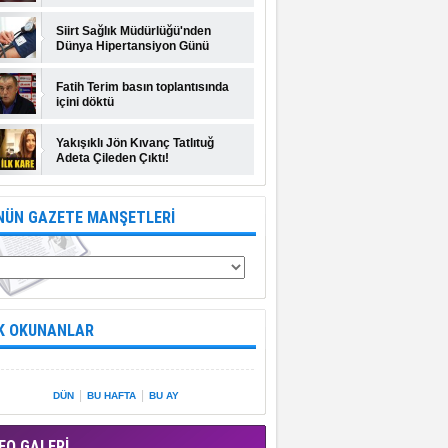
Siirt Sağlık Müdürlüğü'nden
Dünya Hipertansiyon Günü
açıklaması
Fatih Terim basın toplantısında
içini döktü
Yakışıklı Jön Kıvanç Tatlıtuğ
Adeta Çileden Çıktı!
NÜN GAZETE MANŞETLERİ
K OKUNANLAR
|
|
DÜN
BU HAFTA
BU AY
EO GALERİ