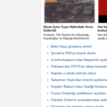
Hizan İçme Suyu Hattındaki Arıza
Van'd
Giderildi
korkut
Kurtalan, Tillo İlçeleri ile Gökçebağ,
Van dün
Kayabağlar ve Atabağı Beldelerinin
saatte
İçme Suyunu karşıladığı Hizan İçme
Vanlıla
suyu hattında meydana gelen heyelan
deprem
Bekir Kaya gözaltına alındı!
sonucu açıkta kalan su boruları Su ve
depreml
Kanalizasyon İşleri (SİSKİ)
Şırnak'ta PKK'ya büyük darbe
Müdürlüğünün zarar görmemesi için
Cumhurbaşkanı'ndan Başkanlık açık
hummalı ça
Pakistan'dan FETÖ'ye ülkeyi terkedin
Hapiste o isimle kalmak istiyor
Süleyman Soylu'dan önemli açıklama
Dışişleri Bakanı'ndan Üyeliği Durdur
Trump Ortadoğu politikasını açıkladı 
Fetullah Gülen'in avukatlarından iad
Diyarbakır'da sokağa çıkma yasağı