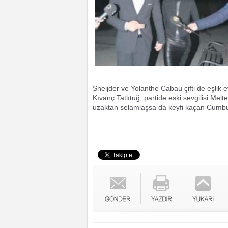
Sneijder ve Yolanthe Cabau çifti de eşlik et
Kıvanç Tatlıtuğ, partide eski sevgilisi Me
uzaktan selamlaşsa da keyfi kaçan Cumbul