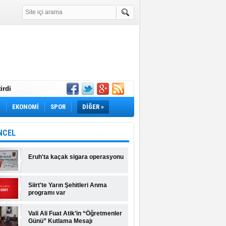
irdi
Yok! İş Arayanlar
M
EKONOMİ
SPOR
DİĞER »
rı Açıklandı!
lı Fiyatlar ve
NCEL
Eruh'ta kaçak sigara operasyonu
Siirt'te Yarın Şehitleri Anma
programı var
Vali Ali Fuat Atik’in “Öğretmenler
Günü” Kutlama Mesajı