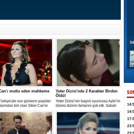
Si
 Can'ı mutlu eden mahkeme
Yeter Dizisi'nde 2 Karakter Birden
SO
Öldü!
ürkiye'yle son günlerin popüler
Yeter Dizisi’nin başrol oyuncesu Aylin’in
14:
larından biri olan Sibel Can'ın
ölümü dizinin fanlarını şok etti. Sabah
eden beklediği karar aylar
herkes uyandığında villanın havuzunda
kull
14:
eldi.
suyun üstünde Aylin boğulmuş halde
düny
17:
bulundu
KPSS
23:
Acel
23: