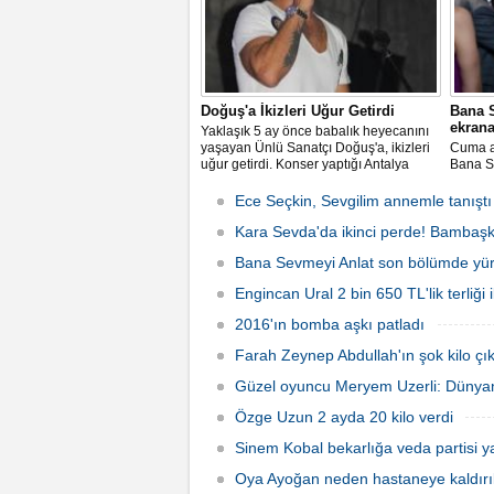
Doğuş'a İkizleri Uğur Getirdi
Bana S
ekrana
Yaklaşık 5 ay önce babalık heyecanını
yaşayan Ünlü Sanatçı Doğuş'a, ikizleri
Cuma a
uğur getirdi. Konser yaptığı Antalya
Bana Se
Hypnos clup'de hayranlarına unutulmaz
gelecek
bir gece yaşatan ünlü şarkıcı Doğuş,
Leyla i
Ece Seçkin, Sevgilim annemle tanıştı
sahne öncesi gazetecilerin sorularını
yanıtladı.
Kara Sevda'da ikinci perde! Bambaş
Bana Sevmeyi Anlat son bölümde yürekl
Engincan Ural 2 bin 650 TL'lik terliği il
2016'ın bomba aşkı patladı
Farah Zeynep Abdullah'ın şok kilo çık
Güzel oyuncu Meryem Uzerli: Dünyan
Özge Uzun 2 ayda 20 kilo verdi
Sinem Kobal bekarlığa veda partisi ya
Oya Ayoğan neden hastaneye kaldırı