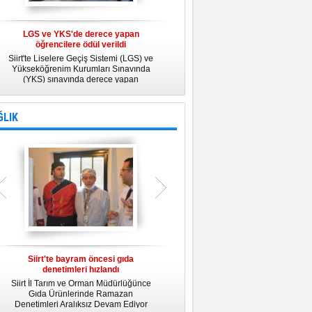
LGS ve YKS'de derece yapan
Belediye Personeline kadına Yönelik
öğrencilere ödül verildi
Şiddetle Mücadele Semineri
Siirt'te Liselere Geçiş Sistemi (LGS) ve
25 Kasım Kadına Yönelik Şiddete Karşı
Yükseköğrenim Kurumları Sınavında
Uluslararası Mücadele Günü
(YKS) sınavında derece yapan
kapsamında, Belediye Konferans
öğrencilere ödül verildi.
Salonunda "Kadın- Erkek Eşitliği ve
Kadına Yönelik Şiddetle Mücadele"
konulu eğitim semineri düzenledi.
ĞLIK
Siirt'te bayram öncesi gıda
Siirt Üniversitesi bünyesinde Tıp
denetimleri hızlandı
Fakültesi kuruluyor
Siirt İl Tarım ve Orman Müdürlüğünce
Siirt Üniversitesi bünyesinde kurulacak
U
Gıda Ürünlerinde Ramazan
Tıp Fakültesi ile ilgili değerlendirme
y
Denetimleri Aralıksız Devam Ediyor
toplantısı yapıldı. İlk öğrencilerini 2019