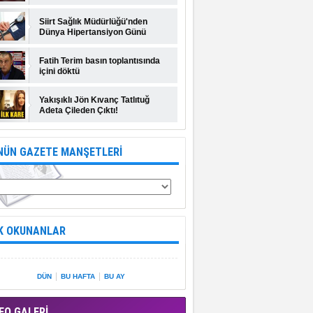
Siirt Sağlık Müdürlüğü'nden
Dünya Hipertansiyon Günü
açıklaması
Fatih Terim basın toplantısında
içini döktü
Yakışıklı Jön Kıvanç Tatlıtuğ
Adeta Çileden Çıktı!
NÜN GAZETE MANŞETLERİ
K OKUNANLAR
|
|
DÜN
BU HAFTA
BU AY
EO GALERİ