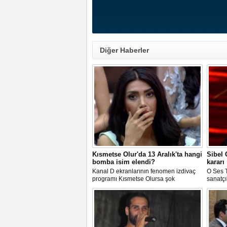
Diğer Haberler
Kısmetse Olur'da 13 Aralık'ta hangi
Sibel
bomba isim elendi?
kararı
Kanal D ekranlarının fenomen izdivaç
O Ses T
programı Kısmetse Olursa şok
sanatçı
gelişmeler var.Hangi aday elendi
mahkem
sorusu oldukça merak ediliyor.İşte
sonra g
detaylar