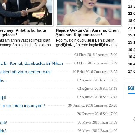
Bank
13:
Vad
Kamp
22:
18:
Avan
21:
evmeyi Anlat'ta bu hafta
Naşide Göktürk’ün Anısına, Onun
 gelecek!
Şarkısını Kliplendirecek!
15:
kşamlarının vazgeçilmezi olan
Pop müziğin güçlü sesi Deniz Derin,
15:
vmeyi Anlat'ta bu hafta ekrana
geçtiğimiz günlerde kaybettiğimiz usta
 görkemli davette Haşmet ilk kez
sanatçı Naşide Göktürk’ün ‘Yüreğim
Açık
10:
le yüzleşme şansı bulacak.
Rehin’ adlı şarkısını yeni albümünün
03 Ekim 2016 Pazartesi 15:20
böl
10:
çıkış parçası olarak belirleyip, şarkıya
ka bir Kemal, Bambaşka bir Nihan
ünlü klip yönetmeni ‘Tamer Aydoğdu’
03 Ekim 2016 Pazartesi 13:29
10:
yönetiminde klip çekeceğini açı
yap
eri ağızlara getiren bitiş!
17:
10 Eylül 2016 Cumartesi 13:55
proj
e...
02 Ağustos 2016 Salı 18:32
EĞİ
02 Ağustos 2016 Salı 18:18
ışı!
02 Ağustos 2016 Salı 17:47
ın en mutlu insanıyım!!
30 Temmuz 2016 Cumartesi 20:28
26 Temmuz 2016 Salı 17:39
ptı!
08 Mayıs 2016 Pazar 17:39
ldı?
08 Mayıs 2016 Pazar 14:06