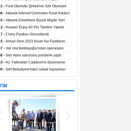
aların Kredi Faiz Oranları Açıklandı! Uzun
31 -
Ford Otomotiv Şirketi'nin Sıfır Otomobil
eyle Düşük Faizle Ödeme İmkânı!
anyasıyla Avantajlı Fiyatlar ve Takas İmkânı!
06 -
Akbank İnternet Üzerinden Kredi İmkânı!
03 -
Akbank Emeklilere Büyük Müjde Yeni
tajlar Sizi Bekliyor!
12 -
Huawei Enjoy 60 Pro Tanıtımı Yapıldı
17 -
Chery Fiyatları Güncellendi
15 -
Alman Devi 2023 Nisan Ayı Fiyatlarını
ladı
47 -
Vali Hacıbektaşoğlu'ndan operasyon
gesinde inceleme
46 -
Siirt Valisi sahurunu polislerle yaptı
43 -
Hz. Fakirullah Caddesi'ne düzenleme
ılacak
00 -
Siirt Belediyesi'nden sokak hayvanları
esi
TİM