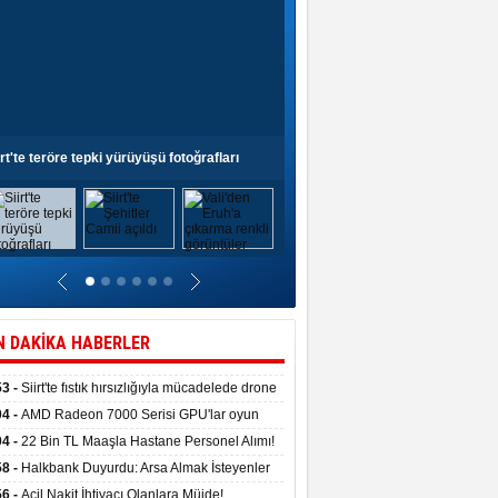
irt'te teröre tepki yürüyüşü fotoğrafları
Siirt'te Şehitler Camii açıldı
N DAKİKA HABERLER
53 -
Siirt'te fıstık hırsızlığıyla mücadelede drone
anıldı
04 -
AMD Radeon 7000 Serisi GPU'lar oyun
asında fırtınalar estirdi
04 -
22 Bin TL Maaşla Hastane Personel Alımı!
 Şartı, Mülakat Yok! İş Arayanlar İçin…
58 -
Halkbank Duyurdu: Arsa Almak İsteyenler
e Edin!
56 -
Acil Nakit İhtiyacı Olanlara Müjde!