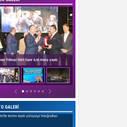
nan Yılmaz Siirt Spor için marş yaptı
Müge Anlı'dan evlilik programlar
TO GALERİ