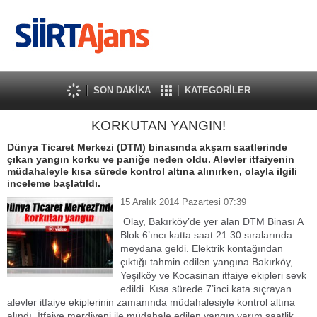
SON DAKİKA
KATEGORİLER
KORKUTAN YANGIN!
Dünya Ticaret Merkezi (DTM) binasında akşam saatlerinde
çıkan yangın korku ve paniğe neden oldu. Alevler itfaiyenin
müdahaleyle kısa sürede kontrol altına alınırken, olayla ilgili
inceleme başlatıldı.
15 Aralık 2014 Pazartesi 07:39
Olay, Bakırköy’de yer alan DTM Binası A
Blok 6’ıncı katta saat 21.30 sıralarında
meydana geldi. Elektrik kontağından
çıktığı tahmin edilen yangına Bakırköy,
Yeşilköy ve Kocasinan itfaiye ekipleri sevk
edildi. Kısa sürede 7’inci kata sıçrayan
alevler itfaiye ekiplerinin zamanında müdahalesiyle kontrol altına
alındı. İtfaiye merdiveni ile müdahale edilen yangın yarım saatlik