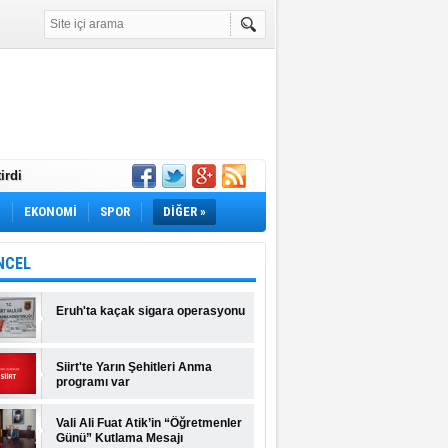
irdi
Yok! İş Arayanlar
M
EKONOMİ
SPOR
DİĞER »
rı Açıklandı!
lı Fiyatlar ve
NCEL
Eruh'ta kaçak sigara operasyonu
Siirt'te Yarın Şehitleri Anma
programı var
Vali Ali Fuat Atik’in “Öğretmenler
Günü” Kutlama Mesajı