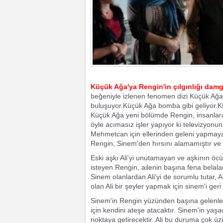
Küçük Ağa'ya Rengin'in çılgınlığı dam
beğeniyle izlenen fenomen dizi Küçük Ağa 
buluşuyor.Küçük Ağa bomba gibi geliyor.Kü
Küçük Ağa yeni bölümde Rengin, insanlara
öyle acımasız işler yapıyor ki televizyonun
Mehmetcan için ellerinden geleni yapmaya
Rengin, Sinem'den hırsını alamamıştır ve 
Eski aşkı Ali'yi unutamayan ve aşkının öcün
isteyen Rengin, ailenin başına fena belala
Sinem olanlardan Ali'yi de sorumlu tutar,
olan Ali bir şeyler yapmak için sinem'i ger
Sinem'in Rengin yüzünden başına gelenler,
için kendini ateşe atacaktır. Sinem'in yaş
noktaya getirecektir. Ali bu duruma çok üzü