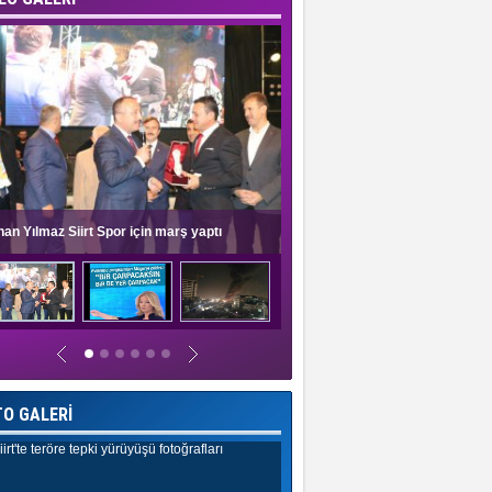
nan Yılmaz Siirt Spor için marş yaptı
Müge Anlı'dan evlilik programlar
TO GALERİ