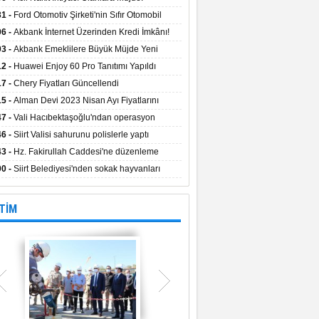
aların Kredi Faiz Oranları Açıklandı! Uzun
31 -
Ford Otomotiv Şirketi'nin Sıfır Otomobil
eyle Düşük Faizle Ödeme İmkânı!
anyasıyla Avantajlı Fiyatlar ve Takas İmkânı!
06 -
Akbank İnternet Üzerinden Kredi İmkânı!
03 -
Akbank Emeklilere Büyük Müjde Yeni
tajlar Sizi Bekliyor!
12 -
Huawei Enjoy 60 Pro Tanıtımı Yapıldı
17 -
Chery Fiyatları Güncellendi
15 -
Alman Devi 2023 Nisan Ayı Fiyatlarını
ladı
47 -
Vali Hacıbektaşoğlu'ndan operasyon
gesinde inceleme
46 -
Siirt Valisi sahurunu polislerle yaptı
43 -
Hz. Fakirullah Caddesi'ne düzenleme
ılacak
00 -
Siirt Belediyesi'nden sokak hayvanları
esi
TİM