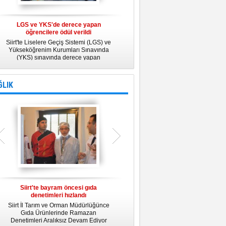
LGS ve YKS'de derece yapan
Belediye Personeline kadına Yönelik
öğrencilere ödül verildi
Şiddetle Mücadele Semineri
Siirt'te Liselere Geçiş Sistemi (LGS) ve
25 Kasım Kadına Yönelik Şiddete Karşı
Yükseköğrenim Kurumları Sınavında
Uluslararası Mücadele Günü
(YKS) sınavında derece yapan
kapsamında, Belediye Konferans
öğrencilere ödül verildi.
Salonunda "Kadın- Erkek Eşitliği ve
Kadına Yönelik Şiddetle Mücadele"
konulu eğitim semineri düzenledi.
ĞLIK
Siirt'te bayram öncesi gıda
Siirt Üniversitesi bünyesinde Tıp
denetimleri hızlandı
Fakültesi kuruluyor
Siirt İl Tarım ve Orman Müdürlüğünce
Siirt Üniversitesi bünyesinde kurulacak
U
Gıda Ürünlerinde Ramazan
Tıp Fakültesi ile ilgili değerlendirme
y
Denetimleri Aralıksız Devam Ediyor
toplantısı yapıldı. İlk öğrencilerini 2019