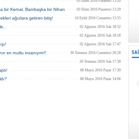
03 Ekim 2016 Pazartesi 15:20
çıkış parçası olarak belirleyip, şarkıya
ka bir Kemal, Bambaşka bir Nihan
ünlü klip yönetmeni ‘Tamer Aydoğdu’
03 Ekim 2016 Pazartesi 13:29
yönetiminde klip çekeceğini açı
eri ağızlara getiren bitiş!
10 Eylül 2016 Cumartesi 13:55
e...
02 Ağustos 2016 Salı 18:32
02 Ağustos 2016 Salı 18:18
ışı!
02 Ağustos 2016 Salı 17:47
SA
ın en mutlu insanıyım!!
30 Temmuz 2016 Cumartesi 20:28
26 Temmuz 2016 Salı 17:39
ptı!
08 Mayıs 2016 Pazar 17:39
ldı?
08 Mayıs 2016 Pazar 14:06