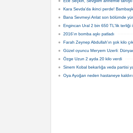
Ece Seçkin, Sevgilim annemle tanıştı
sahne öncesi gazetecilerin sorularını
yanıtladı.
Kara Sevda'da ikinci perde! Bambaş
Bana Sevmeyi Anlat son bölümde yürekl
Engincan Ural 2 bin 650 TL'lik terliği il
2016'ın bomba aşkı patladı
Farah Zeynep Abdullah'ın şok kilo çık
Güzel oyuncu Meryem Uzerli: Dünyan
Özge Uzun 2 ayda 20 kilo verdi
Sinem Kobal bekarlığa veda partisi ya
Oya Ayoğan neden hastaneye kaldırı