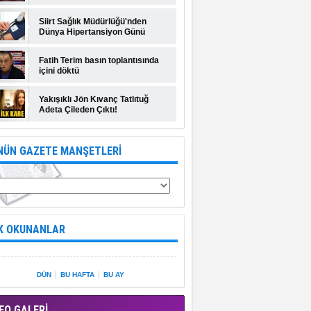
Siirt Sağlık Müdürlüğü'nden
Dünya Hipertansiyon Günü
açıklaması
Fatih Terim basın toplantısında
içini döktü
Yakışıklı Jön Kıvanç Tatlıtuğ
Adeta Çileden Çıktı!
NÜN GAZETE MANŞETLERİ
K OKUNANLAR
|
|
DÜN
BU HAFTA
BU AY
EO GALERİ