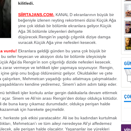
kilitledi.
SİİRTAJANS.COM-
KANAL D ekranlarının büyük bir
beğeniyle izlenen reyting rekortmeni dizisi Küçük Ağa
yine çok iddialı bir bölümle ekranlara geliyor.Küçük
Ağa 36.bölümle izleyenleri dehşete
düşürecek.Rengin’in yaptığı çılgınlık diziye damga
vuracak.Küçük Ağa yine nefesleri kesecek.
ga vurdu!
Ekranlara geldiği günden bu yana çok büyük bir
bu sefer heyecan ve aksiyon dolu bir bölümle izleyicisiyle
çük Ağa’da Rengin’in son çılgınlığı dizide nefesleri kesecek.
GÜ
 zarar vermeye ve tehlikeli işler yapmaya soyunuyor. Rengin,
 içine girip onu boğup öldüresimiz geliyor. Okuldakiler ve çete
 çalışırken, Mehmetcan yaşadığı şoku atlatmaya çalışmaktadır.
yaşadıklarını kendine yediremez, Sinem'i adım adım takip eder.
ü tehlikeli işler korkulu anlar gergin dakikalarla devam ettirmek
ÇO
r açar. Sinem ve Ali'nin arası Rengin'den dolayı oldukça kötüdür.
 Ali de buna karşı çıkamaz durumdadır, oldukça perişan halde
i kazanmak için harekete geçmelidir.
 herkeste şok etkisi yaratacaktır. Ali ise bu kadından kurtulmak
adıkları, Mehmetcan'ı ve tüm aileyi neredeyse Ali'yi affedemez
lecek, aile perişan halde olacaktır. Yaşananlar ise yürekleri
VİD