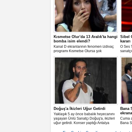
Kısmetse Olur'da 13 Aralık'ta hangi
Sibel
bomba isim elendi?
kararı
Kanal D ekranlarının fenomen izdivaç
O Ses T
programı Kısmetse Olursa şok
sanatçı
gelişmeler var.Hangi aday elendi
mahkem
sorusu oldukça merak ediliyor.İşte
sonra g
detaylar
Doğuş'a İkizleri Uğur Getirdi
Bana S
ekrana
Yaklaşık 5 ay önce babalık heyecanını
yaşayan Ünlü Sanatçı Doğuş'a, ikizleri
Cuma a
uğur getirdi. Konser yaptığı Antalya
Bana Se
Hypnos clup'de hayranlarına unutulmaz
gelecek
bir gece yaşatan ünlü şarkıcı Doğuş,
Leyla i