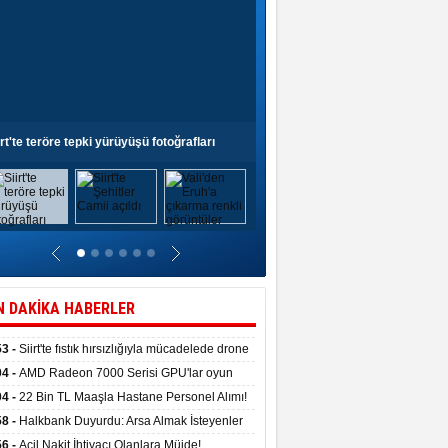
irt'te teröre tepki yürüyüşü fotoğrafları
Siirt'te Şehitler Camii açıldı
N DAKİKA HABERLER
53 -
Siirt'te fıstık hırsızlığıyla mücadelede drone
anıldı
04 -
AMD Radeon 7000 Serisi GPU'lar oyun
asında fırtınalar estirdi
04 -
22 Bin TL Maaşla Hastane Personel Alımı!
 Şartı, Mülakat Yok! İş Arayanlar İçin…
58 -
Halkbank Duyurdu: Arsa Almak İsteyenler
e Edin!
56 -
Acil Nakit İhtiyacı Olanlara Müjde!