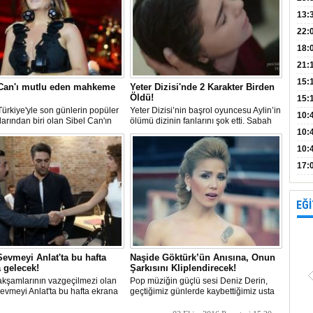
Bank
13:
Vad
Kamp
22:
18:
Avan
21:
15:
 Can'ı mutlu eden mahkeme
Yeter Dizisi'nde 2 Karakter Birden
Öldü!
15:
ürkiye'yle son günlerin popüler
Yeter Dizisi’nin başrol oyuncesu Aylin’in
Açık
10:
larından biri olan Sibel Can'ın
ölümü dizinin fanlarını şok etti. Sabah
eden beklediği karar aylar
herkes uyandığında villanın havuzunda
böl
10:
eldi.
suyun üstünde Aylin boğulmuş halde
10:
bulundu
yap
17:
proj
EĞİ
evmeyi Anlat'ta bu hafta
Naşide Göktürk’ün Anısına, Onun
 gelecek!
Şarkısını Kliplendirecek!
kşamlarının vazgeçilmezi olan
Pop müziğin güçlü sesi Deniz Derin,
vmeyi Anlat'ta bu hafta ekrana
geçtiğimiz günlerde kaybettiğimiz usta
 görkemli davette Haşmet ilk kez
sanatçı Naşide Göktürk’ün ‘Yüreğim
le yüzleşme şansı bulacak.
Rehin’ adlı şarkısını yeni albümünün