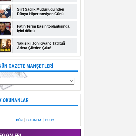
Siirt Sağlık Müdürlüğü'nden
Dünya Hipertansiyon Günü
açıklaması
Fatih Terim basın toplantısında
içini döktü
Yakışıklı Jön Kıvanç Tatlıtuğ
Adeta Çileden Çıktı!
NÜN GAZETE MANŞETLERİ
K OKUNANLAR
|
|
DÜN
BU HAFTA
BU AY
EO GALERİ