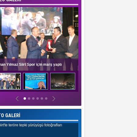
nan Yılmaz Siirt Spor için marş yaptı
Müge Anlı'dan evlilik programlar
TO GALERİ