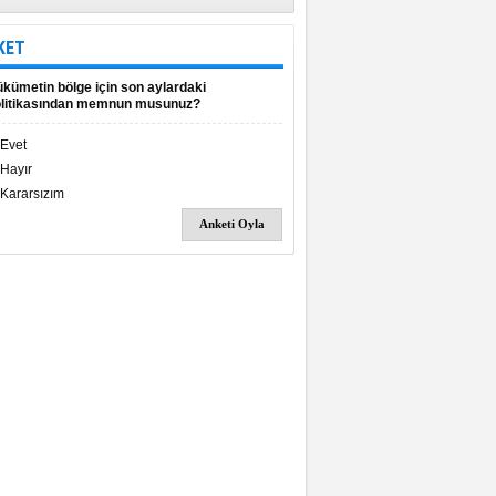
yılında alacak Fakülte'yle ilgili detaylar
Siirt Ajans'ta..
KET
kümetin bölge için son aylardaki
litikasından memnun musunuz?
Evet
Hayır
Kararsızım