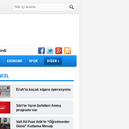
irdi
Yok! İş Arayanlar
M
EKONOMİ
SPOR
DİĞER »
rı Açıklandı!
lı Fiyatlar ve
NCEL
Eruh'ta kaçak sigara operasyonu
Siirt'te Yarın Şehitleri Anma
programı var
Vali Ali Fuat Atik’in “Öğretmenler
Günü” Kutlama Mesajı