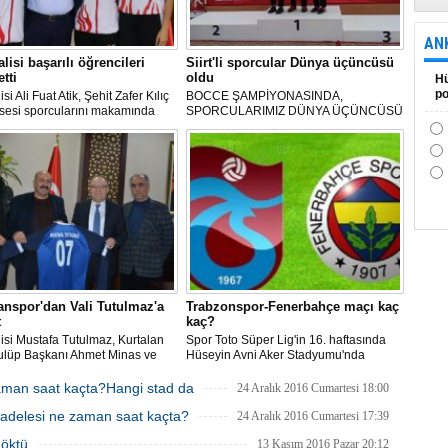
AN
alisi başarılı öğrencileri
Siirt'li sporcular Dünya üçüncüsü
tti
oldu
Hü
po
lisi Ali Fuat Atik, Şehit Zafer Kılıç
BOCCE ŞAMPİYONASINDA,
isesi sporcularını makamında
SPORCULARIMIZ DÜNYA ÜÇÜNCÜSÜ
ti.
OLDU
anspor'dan Vali Tutulmaz'a
Trabzonspor-Fenerbahçe maçı kaç
t
kaç?
alisi Mustafa Tutulmaz, Kurtalan
Spor Toto Süper Lig'in 16. haftasında
ulüp Başkanı Ahmet Minas ve
Hüseyin Avni Aker Stadyumu'nda
emsilcilerini makamında kabul
Trabzonspor ile Fenerbahçe
karşılaşıyor. Maçta ikinci yarı...
man saat kaçta?Hangi stad da
24 Aralık 2016 Cumartesi 18:00
Müsabakanın ilk yarısı konuk ekibin 2-
adelesi ne zaman saat kaçta?
0'lık üstünlüğü ile tamamlandı.
24 Aralık 2016 Cumartesi 17:39
Mücadelenin 15. dakikasında yardımcı
döktü
13 Kasım 2016 Pazar 20:12
hakem Kemal Yılma