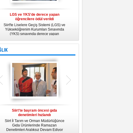
LGS ve YKS'de derece yapan
Belediye Personeline kadına Yönelik
öğrencilere ödül verildi
Şiddetle Mücadele Semineri
Siirt'te Liselere Geçiş Sistemi (LGS) ve
25 Kasım Kadına Yönelik Şiddete Karşı
Yükseköğrenim Kurumları Sınavında
Uluslararası Mücadele Günü
(YKS) sınavında derece yapan
kapsamında, Belediye Konferans
öğrencilere ödül verildi.
Salonunda "Kadın- Erkek Eşitliği ve
Kadına Yönelik Şiddetle Mücadele"
konulu eğitim semineri düzenledi.
ĞLIK
Siirt'te bayram öncesi gıda
Siirt Üniversitesi bünyesinde Tıp
denetimleri hızlandı
Fakültesi kuruluyor
Siirt İl Tarım ve Orman Müdürlüğünce
Siirt Üniversitesi bünyesinde kurulacak
U
Gıda Ürünlerinde Ramazan
Tıp Fakültesi ile ilgili değerlendirme
y
Denetimleri Aralıksız Devam Ediyor
toplantısı yapıldı. İlk öğrencilerini 2019