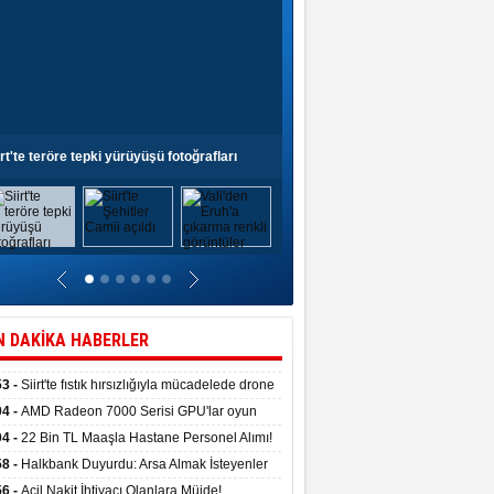
irt'te teröre tepki yürüyüşü fotoğrafları
Siirt'te Şehitler Camii açıldı
N DAKİKA HABERLER
53 -
Siirt'te fıstık hırsızlığıyla mücadelede drone
anıldı
04 -
AMD Radeon 7000 Serisi GPU'lar oyun
asında fırtınalar estirdi
04 -
22 Bin TL Maaşla Hastane Personel Alımı!
 Şartı, Mülakat Yok! İş Arayanlar İçin…
58 -
Halkbank Duyurdu: Arsa Almak İsteyenler
e Edin!
56 -
Acil Nakit İhtiyacı Olanlara Müjde!