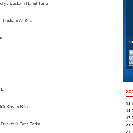
elediye Başkanı Hamit Tuna
u Başkanı Ali Koç
nu
Si
 Ba
SO
14:
örü Slaven Bilic
kull
14:
düny
17:
Direktörü Fatih Terim
KPSS
23:
Acel
23: