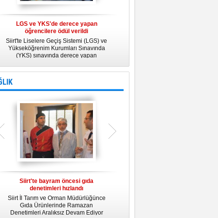
LGS ve YKS'de derece yapan
Belediye Personeline kadına Yönelik
öğrencilere ödül verildi
Şiddetle Mücadele Semineri
Siirt'te Liselere Geçiş Sistemi (LGS) ve
25 Kasım Kadına Yönelik Şiddete Karşı
Yükseköğrenim Kurumları Sınavında
Uluslararası Mücadele Günü
(YKS) sınavında derece yapan
kapsamında, Belediye Konferans
öğrencilere ödül verildi.
Salonunda "Kadın- Erkek Eşitliği ve
Kadına Yönelik Şiddetle Mücadele"
konulu eğitim semineri düzenledi.
ĞLIK
Siirt'te bayram öncesi gıda
Siirt Üniversitesi bünyesinde Tıp
denetimleri hızlandı
Fakültesi kuruluyor
Siirt İl Tarım ve Orman Müdürlüğünce
Siirt Üniversitesi bünyesinde kurulacak
U
Gıda Ürünlerinde Ramazan
Tıp Fakültesi ile ilgili değerlendirme
y
Denetimleri Aralıksız Devam Ediyor
toplantısı yapıldı. İlk öğrencilerini 2019