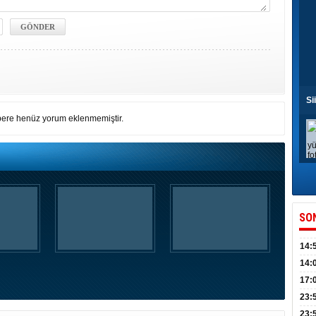
Si
ere henüz yorum eklenmemiştir.
SO
14:
kull
14:
düny
17:
KPSS
23:
Acel
23: