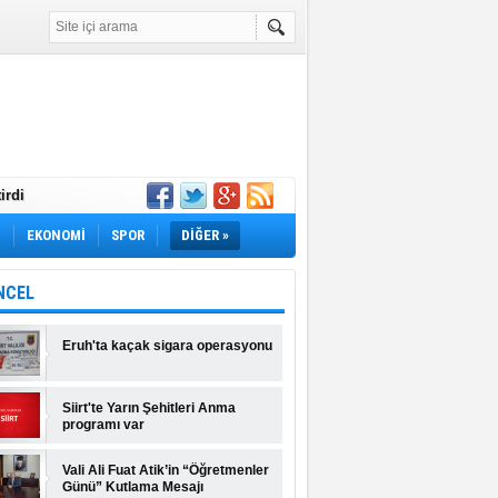
irdi
Yok! İş Arayanlar
M
EKONOMİ
SPOR
DİĞER »
rı Açıklandı!
lı Fiyatlar ve
NCEL
Eruh'ta kaçak sigara operasyonu
Siirt'te Yarın Şehitleri Anma
programı var
Vali Ali Fuat Atik’in “Öğretmenler
Günü” Kutlama Mesajı