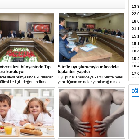
Bank
13:
Vad
Kamp
22:
18:
Avan
21:
15:
15:
Açık
10:
böl
10:
10:
Üniversitesi bünyesinde Tıp
Siirt'te uyuşturucuyla mücadele
esi kuruluyor
toplantısı yapıldı
yap
17:
niversitesi bünyesinde kurulacak
Uyuşturucu maddeye karşı Siirt'te neler
proj
ültesi ile ilgili değerlendirme
yapıldığının ve neler yapılacağının ele
sı yapıldı. İlk öğrencilerini 2019
alındığı bir koordinasyon toplantısı
EĞİ
alacak Fakülte'yle ilgili detaylar
düzenlendi. Toplantıya Siirt Valisi
ans'ta..
başkanlık etti