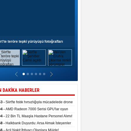
irt'te teröre tepki yürüyüşü fotoğrafları
Siirt'te Şehitler Camii açıldı
N DAKİKA HABERLER
53 -
Siirt'te fıstık hırsızlığıyla mücadelede drone
anıldı
04 -
AMD Radeon 7000 Serisi GPU'lar oyun
asında fırtınalar estirdi
04 -
22 Bin TL Maaşla Hastane Personel Alımı!
 Şartı, Mülakat Yok! İş Arayanlar İçin…
58 -
Halkbank Duyurdu: Arsa Almak İsteyenler
e Edin!
56 -
Acil Nakit İhtiyacı Olanlara Müjde!