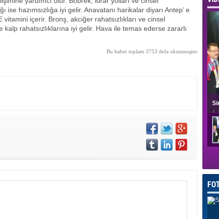
işimine yardımcı olur. Böbrek, idrar yolları ve cinsel
ağı ise hazımsızlığa iyi gelir. Anavatanı harikalar diyarı Antep’ e
 vitamini içerir. Bronş, akciğer rahatsızlıkları ve cinsel
e kalp rahatsızlıklarına iyi gelir. Hava ile temas ederse zararlı
Bu haber toplam 3753 defa okunmuştur
Si
FO