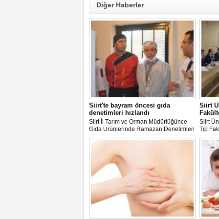
Diğer Haberler
Siirt'te bayram öncesi gıda
Siirt 
denetimleri hızlandı
Fakült
Siirt İl Tarım ve Orman Müdürlüğünce
Siirt Ü
Gıda Ürünlerinde Ramazan Denetimleri
Tıp Fak
Aralıksız Devam Ediyor
toplantı
yılında 
Siirt Aj