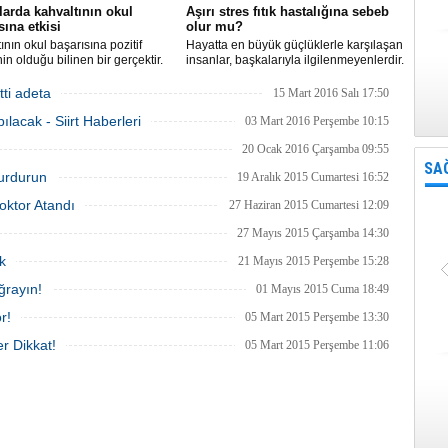
arda kahvaltının okul
Aşırı stres fıtık hastalığına sebeb
sına etkisi
olur mu?
ının okul başarısına pozitif
Hayatta en büyük güçlüklerle karşılaşan
nin olduğu bilinen bir gerçektir.
insanlar, başkalarıyla ilgilenmeyenlerdir.
arın okula gitmeden önce
Aşırı stres yapmak fıtık sebebi Dr. Sinan
 sabah kahvaltısı yapmaları
Akkurt, genellikle ağır kaldırma,
ti adeta
15 Mart 2016 Salı 17:50
iğini söyleyen Medicana Anne
zorlama, kazalar, uzun süre ayakta
ılacak - Siirt Haberleri
Merkezi Beslenme ve Diyet
kalma ya da oturmaya neden olan fıtık
03 Mart 2016 Perşembe 10:15
Cansu Kolukırık; kahvaltı
stresle alakası var mı?
20 Ocak 2016 Çarşamba 09:55
an ço
SA
urdurun
19 Aralık 2015 Cumartesi 16:52
oktor Atandı
27 Haziran 2015 Cumartesi 12:09
27 Mayıs 2015 Çarşamba 14:30
k
21 Mayıs 2015 Perşembe 15:28
ğrayın!
01 Mayıs 2015 Cuma 18:49
r!
05 Mart 2015 Perşembe 13:30
er Dikkat!
05 Mart 2015 Perşembe 11:06