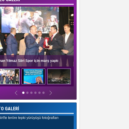
nan Yılmaz Siirt Spor için marş yaptı
Müge Anlı'dan evlilik programlar
TO GALERİ