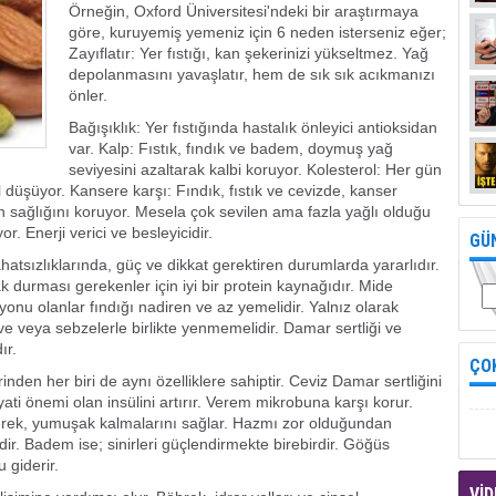
Örneğin, Oxford Üniversitesi'ndeki bir araştırmaya
göre, kuruyemiş yemeniz için 6 neden isterseniz eğer;
Zayıflatır: Yer fıstığı, kan şekerinizi yükseltmez. Yağ
depolanmasını yavaşlatır, hem de sık sık acıkmanızı
önler.
Bağışıklık: Yer fıstığında hastalık önleyici antioksidan
var. Kalp: Fıstık, fındık ve badem, doymuş yağ
seviyesini azaltarak kalbi koruyor. Kolesterol: Her gün
 düşüyor. Kansere karşı: Fındık, fıstık ve cevizde, kanser
 sağlığını koruyor. Mesela çok sevilen ama fazla yağlı olduğu
. Enerji verici ve besleyicidir.
GÜ
hatsızlıklarında, güç ve dikkat gerektiren durumlarda yararlıdır.
k durması gerekenler için iyi bir protein kaynağıdır. Mide
iyonu olanlar fındığı nadiren ve az yemelidir. Yalnız olarak
ve veya sebzelerle birlikte yenmemelidir. Damar sertliği ve
ır.
ÇO
rinden her biri de aynı özelliklere sahiptir. Ceviz Damar sertliğini
ayati önemi olan insülini artırır. Verem mikrobuna karşı korur.
yerek, yumuşak kalmalarını sağlar. Hazmı zor olduğundan
ir. Badem ise; sinirleri güçlendirmekte birebirdir. Göğüs
 giderir.
VİD