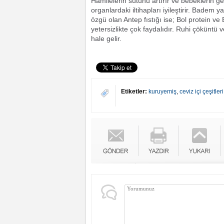
Hamilelerin sütünü artırır ve bebeklerin gel
organlardaki iltihapları iyileştirir. Badem y
özgü olan Antep fıstığı ise; Bol protein ve E
yetersizlikte çok faydalıdır. Ruhi çöküntü v
hale gelir.
Etiketler:
kuruyemiş
,
ceviz içi çeşitleri