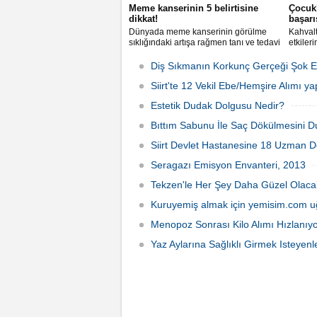
Meme kanserinin 5 belirtisine
Çocukl
dikkat!
başarı
Dünyada meme kanserinin görülme
Kahvalt
sıklığındaki artışa rağmen tanı ve tedavi
etkileri
alanındaki gelişmeler, kanser öncüsü
Çocukl
sayılan belirtilerin erken dönemde fark
mutlaka
Diş Sıkmanın Korkunç Gerçeği Şok Et
edilmesini ve tam iyileşmeyi
gerekt
sağlayabiliyor.
Siirt'te 12 Vekil Ebe/Hemşire Alımı yap
Çocuk 
Uzmanı 
Estetik Dudak Dolgusu Nedir?
yapmay
Bıttım Sabunu İle Saç Dökülmesini D
Siirt Devlet Hastanesine 18 Uzman D
Seragazı Emisyon Envanteri, 2013
Tekzen'le Her Şey Daha Güzel Olaca
Kuruyemiş almak için yemisim.com u
Menopoz Sonrası Kilo Alımı Hızlanıyo
Yaz Aylarına Sağlıklı Girmek Isteyenl