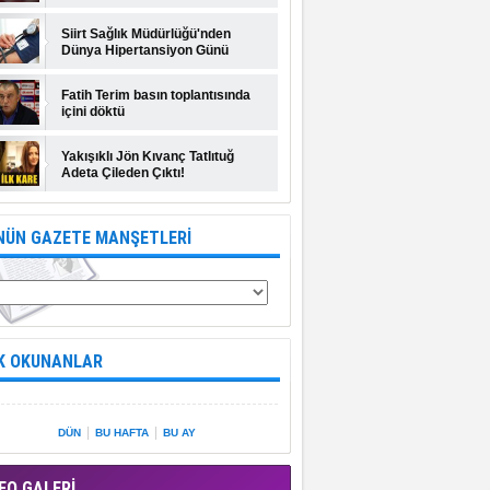
Siirt Sağlık Müdürlüğü'nden
Dünya Hipertansiyon Günü
açıklaması
Fatih Terim basın toplantısında
içini döktü
Yakışıklı Jön Kıvanç Tatlıtuğ
Adeta Çileden Çıktı!
NÜN GAZETE MANŞETLERİ
K OKUNANLAR
|
|
DÜN
BU HAFTA
BU AY
EO GALERİ