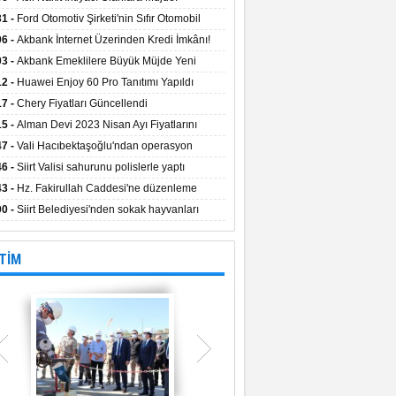
aların Kredi Faiz Oranları Açıklandı! Uzun
31 -
Ford Otomotiv Şirketi'nin Sıfır Otomobil
eyle Düşük Faizle Ödeme İmkânı!
anyasıyla Avantajlı Fiyatlar ve Takas İmkânı!
06 -
Akbank İnternet Üzerinden Kredi İmkânı!
03 -
Akbank Emeklilere Büyük Müjde Yeni
tajlar Sizi Bekliyor!
12 -
Huawei Enjoy 60 Pro Tanıtımı Yapıldı
17 -
Chery Fiyatları Güncellendi
15 -
Alman Devi 2023 Nisan Ayı Fiyatlarını
ladı
47 -
Vali Hacıbektaşoğlu'ndan operasyon
gesinde inceleme
46 -
Siirt Valisi sahurunu polislerle yaptı
43 -
Hz. Fakirullah Caddesi'ne düzenleme
ılacak
00 -
Siirt Belediyesi'nden sokak hayvanları
esi
TİM