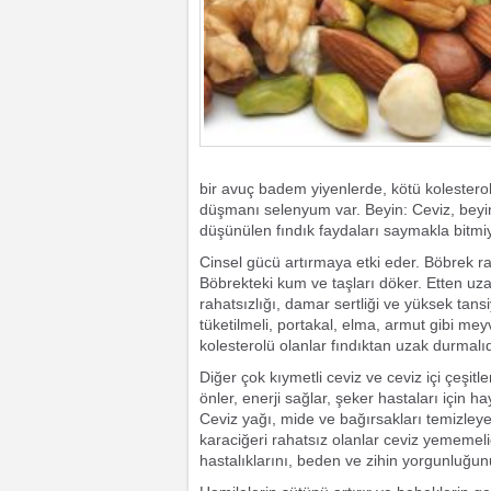
bir avuç badem yiyenlerde, kötü kolesterol
düşmanı selenyum var. Beyin: Ceviz, beyin
düşünülen fındık faydaları saymakla bitmiyor
Cinsel gücü artırmaya etki eder. Böbrek ra
Böbrekteki kum ve taşları döker. Etten uza
rahatsızlığı, damar sertliği ve yüksek tans
tüketilmeli, portakal, elma, armut gibi mey
kolesterolü olanlar fındıktan uzak durmalıd
Diğer çok kıymetli ceviz ve ceviz içi çeşitle
önler, enerji sağlar, şeker hastaları için h
Ceviz yağı, mide ve bağırsakları temizle
karaciğeri rahatsız olanlar ceviz yememelid
hastalıklarını, beden ve zihin yorgunluğunu