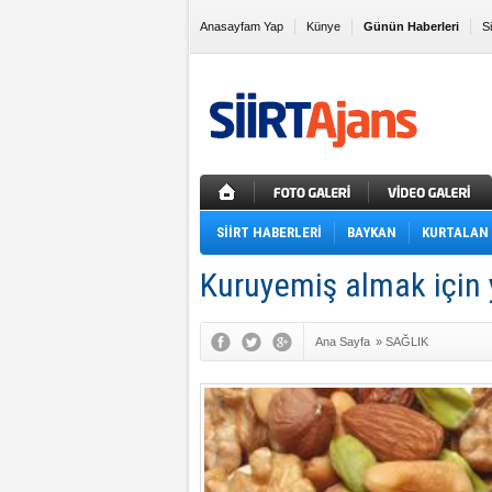
Anasayfam Yap
Künye
Günün Haberleri
S
Sık Kullanılanlara Ekle
SİİRT HABERLERİ
BAYKAN
KURTALAN
Kuruyemiş almak için
Ana Sayfa
»
SAĞLIK