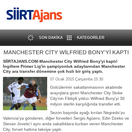
SON DAKİKA
KATEGORİLER
MANCHESTER CİTY WİLFRİED BONY'Yİ KAPTI
SİİRTAJANS.COM-Manchester City Wilfried Bony'yi kaptı!
İngiltere Primer Lig'in şampiyonluk adaylarından Manchester
City ara transfer dönemine çok hızlı bir giriş yaptı.
07 Ocak 2015 Çarşamba 15:30
Golcülerinin sakatlanmasının akabinde
arayışlara giren Manchester City Stoke
City'nin Fildişili yıldızı Wilfried Bony'yi 30
milyon sterlin karşılığında transfer etti.
Sezon başında ayağı kırılan Negredo'yu
Valencia'ya gönderen, diğer forvetleri Sergio Agüero, Edin Dzeko ve
Stevan Jovetic'i aynı anda sakatlıklara kurban veren Manchester
City, forvet hattına takviye yaptı.