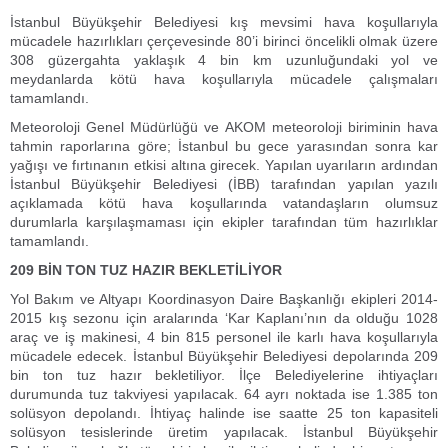
İstanbul Büyükşehir Belediyesi kış mevsimi hava koşullarıyla
mücadele hazırlıkları çerçevesinde 80’i birinci öncelikli olmak üzere
308 güzergahta yaklaşık 4 bin km uzunluğundaki yol ve
meydanlarda kötü hava koşullarıyla mücadele çalışmaları
tamamlandı.
Meteoroloji Genel Müdürlüğü ve AKOM meteoroloji biriminin hava
tahmin raporlarına göre; İstanbul bu gece yarasından sonra kar
yağışı ve fırtınanın etkisi altına girecek. Yapılan uyarıların ardından
İstanbul Büyükşehir Belediyesi (İBB) tarafından yapılan yazılı
açıklamada kötü hava koşullarında vatandaşların olumsuz
durumlarla karşılaşmaması için ekipler tarafından tüm hazırlıklar
tamamlandı.
209 BİN TON TUZ HAZIR BEKLETİLİYOR
Yol Bakım ve Altyapı Koordinasyon Daire Başkanlığı ekipleri 2014-
2015 kış sezonu için aralarında ‘Kar Kaplanı’nın da olduğu 1028
araç ve iş makinesi, 4 bin 815 personel ile karlı hava koşullarıyla
mücadele edecek. İstanbul Büyükşehir Belediyesi depolarında 209
bin ton tuz hazır bekletiliyor. İlçe Belediyelerine ihtiyaçları
durumunda tuz takviyesi yapılacak. 64 ayrı noktada ise 1.385 ton
solüsyon depolandı. İhtiyaç halinde ise saatte 25 ton kapasiteli
solüsyon tesislerinde üretim yapılacak. İstanbul Büyükşehir