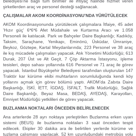
Belediyesi’ne bağlı tüm birimler ile ihtiyaç halinde hizmet veren
şirketlerden araç ve personel desteği sağlanacak.
ÇALIŞMALAR AKOM KOORDİNASYONU’NDA YÜRÜTÜLECEK
AKOM Koordinasyonunda yürütülecek çalışmalara İtfaiye, 45 adet
'Hızır güç' 6*6*6 Afet Müdahale ve Kurtarma Aracı ve 1.058
Personeli ile katılacak. Park ve Bahçeler Daire Başkanlığı; Kadıköy,
Taksim, Saraçhane, Yenikapı, Eminönü, Üsküdar, Ümraniye,
Beykoz, Göztepe, Kartal Meydanlarında; 223 Personel ve 38 araç
ile kış mücadele çalışmaları yapacak. Atık Yönetimi Müdürlüğü; 613
Durak, 207 Üst ve Alt Geçit, 7 Çöp Aktarma İstasyonu, işleme
tesisleri, depo sahası yollarında 616 Personel ve 71 araç ile görev
yapacak. İstanbul Büyükşehir Belediyesi tarafından oluşturulan 147
Traktör kar kürüme ekibi muhtarların sorumluluğunda kendi köy
yollarını açmak için görev bölümü yaptı. AKOM’da Zabıta Daire
Başkanlığı, İSKİ, İETT, İGDAŞ, İSFALT, Trafik Müdürlüğü, Sağlık
Daire Başkanlığı, Beyaz Masa, BEDAŞ, AYEDAŞ, Karayolları,
Emniyet Müdürlüğü yetkilileri de görev yapacak.
BUZLANMA NOKTALARI ÖNCEDEN BELİRLENECEK
Ana arterlerde 28 ayrı noktaya yerleştirilen Buzlanma erken uyarı
sistemi (BEUS) ile buzlanma noktaları 3 saat önceden tespit
edilecek. Ekipler 30 dakika ara ile belirtilen yerlerde kürüme ve
tuzlama çalışması yapılacak. 52 km uzunluğundaki metrobüs yolu