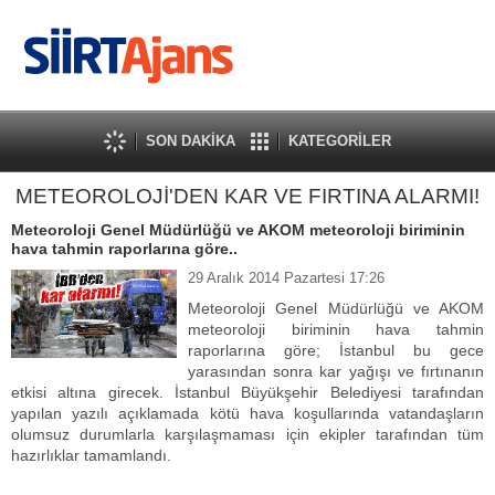
SON DAKİKA
KATEGORİLER
METEOROLOJİ'DEN KAR VE FIRTINA ALARMI!
Meteoroloji Genel Müdürlüğü ve AKOM meteoroloji biriminin
hava tahmin raporlarına göre..
29 Aralık 2014 Pazartesi 17:26
Meteoroloji Genel Müdürlüğü ve AKOM
meteoroloji biriminin hava tahmin
raporlarına göre; İstanbul bu gece
yarasından sonra kar yağışı ve fırtınanın
etkisi altına girecek. İstanbul Büyükşehir Belediyesi tarafından
yapılan yazılı açıklamada kötü hava koşullarında vatandaşların
olumsuz durumlarla karşılaşmaması için ekipler tarafından tüm
hazırlıklar tamamlandı.