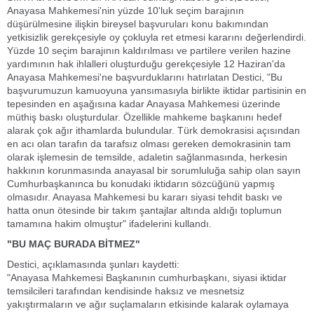
Anayasa Mahkemesi'nin yüzde 10'luk seçim barajının
düşürülmesine ilişkin bireysel başvuruları konu bakımından
yetkisizlik gerekçesiyle oy çokluyla ret etmesi kararını değerlendirdi.
Yüzde 10 seçim barajının kaldırılması ve partilere verilen hazine
yardımının hak ihlalleri oluşturduğu gerekçesiyle 12 Haziran'da
Anayasa Mahkemesi'ne başvurduklarını hatırlatan Destici, "Bu
başvurumuzun kamuoyuna yansımasıyla birlikte iktidar partisinin en
tepesinden en aşağısına kadar Anayasa Mahkemesi üzerinde
müthiş baskı oluşturdular. Özellikle mahkeme başkanını hedef
alarak çok ağır ithamlarda bulundular. Türk demokrasisi açısından
en acı olan tarafın da tarafsız olması gereken demokrasinin tam
olarak işlemesin de temsilde, adaletin sağlanmasında, herkesin
hakkının korunmasında anayasal bir sorumluluğa sahip olan sayın
Cumhurbaşkanınca bu konudaki iktidarın sözcüğünü yapmış
olmasıdır. Anayasa Mahkemesi bu kararı siyasi tehdit baskı ve
hatta onun ötesinde bir takım şantajlar altında aldığı toplumun
tamamına hakim olmuştur" ifadelerini kullandı.
"BU MAÇ BURADA BİTMEZ"
Destici, açıklamasında şunları kaydetti:
"Anayasa Mahkemesi Başkanının cumhurbaşkanı, siyasi iktidar
temsilcileri tarafından kendisinde haksız ve mesnetsiz
yakıştırmaların ve ağır suçlamaların etkisinde kalarak oylamaya