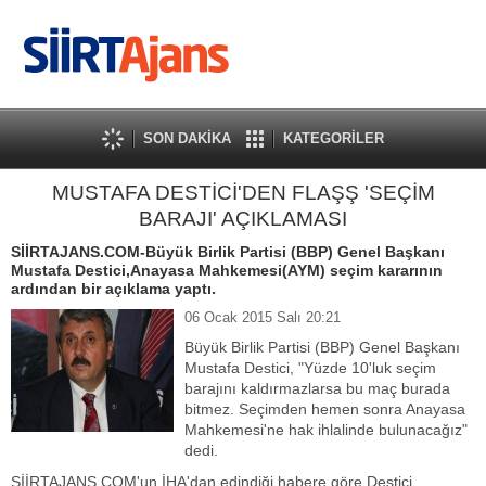
SON DAKİKA
KATEGORİLER
MUSTAFA DESTİCİ'DEN FLAŞŞ 'SEÇİM
BARAJI' AÇIKLAMASI
SİİRTAJANS.COM-Büyük Birlik Partisi (BBP) Genel Başkanı
Mustafa Destici,Anayasa Mahkemesi(AYM) seçim kararının
ardından bir açıklama yaptı.
06 Ocak 2015 Salı 20:21
Büyük Birlik Partisi (BBP) Genel Başkanı
Mustafa Destici, "Yüzde 10'luk seçim
barajını kaldırmazlarsa bu maç burada
bitmez. Seçimden hemen sonra Anayasa
Mahkemesi'ne hak ihlalinde bulunacağız"
dedi.
SİİRTAJANS.COM'un İHA'dan edindiği habere göre,Destici,