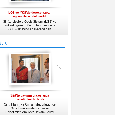
LGS ve YKS'de derece yapan
Belediye Personeline kadına Yönelik
öğrencilere ödül verildi
Şiddetle Mücadele Semineri
Siirt'te Liselere Geçiş Sistemi (LGS) ve
25 Kasım Kadına Yönelik Şiddete Karşı
Yükseköğrenim Kurumları Sınavında
Uluslararası Mücadele Günü
(YKS) sınavında derece yapan
kapsamında, Belediye Konferans
öğrencilere ödül verildi.
Salonunda "Kadın- Erkek Eşitliği ve
Kadına Yönelik Şiddetle Mücadele"
konulu eğitim semineri düzenledi.
ĞLIK
Siirt'te bayram öncesi gıda
Siirt Üniversitesi bünyesinde Tıp
denetimleri hızlandı
Fakültesi kuruluyor
Siirt İl Tarım ve Orman Müdürlüğünce
Siirt Üniversitesi bünyesinde kurulacak
U
Gıda Ürünlerinde Ramazan
Tıp Fakültesi ile ilgili değerlendirme
y
Denetimleri Aralıksız Devam Ediyor
toplantısı yapıldı. İlk öğrencilerini 2019