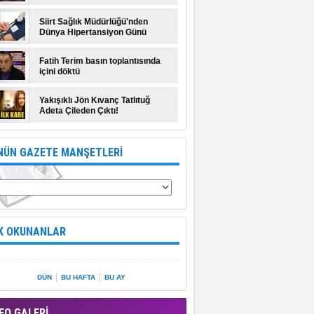
Siirt Sağlık Müdürlüğü'nden
Dünya Hipertansiyon Günü
açıklaması
Fatih Terim basın toplantısında
içini döktü
Yakışıklı Jön Kıvanç Tatlıtuğ
Adeta Çileden Çıktı!
NÜN GAZETE MANŞETLERİ
K OKUNANLAR
|
|
DÜN
BU HAFTA
BU AY
EO GALERİ