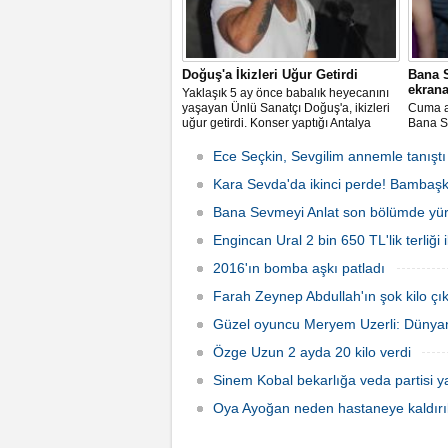
Doğuş'a İkizleri Uğur Getirdi
Bana S
ekrana
Yaklaşık 5 ay önce babalık heyecanını
yaşayan Ünlü Sanatçı Doğuş'a, ikizleri
Cuma a
uğur getirdi. Konser yaptığı Antalya
Bana Se
Hypnos clup'de hayranlarına unutulmaz
gelecek
bir gece yaşatan ünlü şarkıcı Doğuş,
Leyla i
Ece Seçkin, Sevgilim annemle tanıştı
sahne öncesi gazetecilerin sorularını
yanıtladı.
Kara Sevda'da ikinci perde! Bambaş
Bana Sevmeyi Anlat son bölümde yürekl
Engincan Ural 2 bin 650 TL'lik terliği il
2016'ın bomba aşkı patladı
Farah Zeynep Abdullah'ın şok kilo çık
Güzel oyuncu Meryem Uzerli: Dünyan
Özge Uzun 2 ayda 20 kilo verdi
Sinem Kobal bekarlığa veda partisi ya
Oya Ayoğan neden hastaneye kaldırı