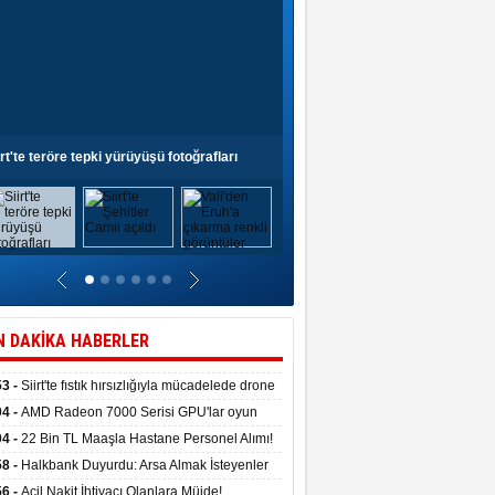
irt'te teröre tepki yürüyüşü fotoğrafları
Siirt'te Şehitler Camii açıldı
N DAKİKA HABERLER
53 -
Siirt'te fıstık hırsızlığıyla mücadelede drone
anıldı
04 -
AMD Radeon 7000 Serisi GPU'lar oyun
asında fırtınalar estirdi
04 -
22 Bin TL Maaşla Hastane Personel Alımı!
 Şartı, Mülakat Yok! İş Arayanlar İçin…
58 -
Halkbank Duyurdu: Arsa Almak İsteyenler
e Edin!
56 -
Acil Nakit İhtiyacı Olanlara Müjde!