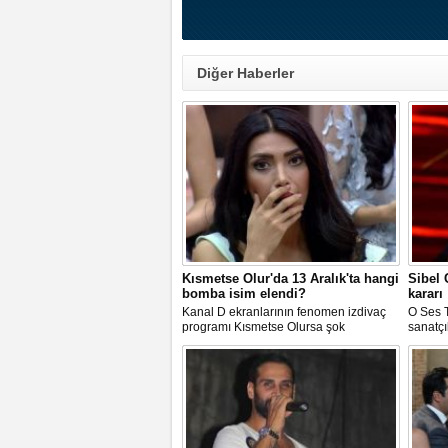
Diğer Haberler
Kısmetse Olur'da 13 Aralık'ta hangi
Sibel
bomba isim elendi?
kararı
Kanal D ekranlarının fenomen izdivaç
O Ses T
programı Kısmetse Olursa şok
sanatçı
gelişmeler var.Hangi aday elendi
mahkem
sorusu oldukça merak ediliyor.İşte
sonra g
detaylar