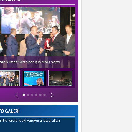
nan Yılmaz Siirt Spor için marş yaptı
Müge Anlı'dan evlilik programlar
TO GALERİ