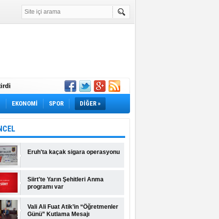
irdi
Yok! İş Arayanlar
M
EKONOMİ
SPOR
DİĞER »
rı Açıklandı!
lı Fiyatlar ve
NCEL
Eruh'ta kaçak sigara operasyonu
Siirt'te Yarın Şehitleri Anma
programı var
Vali Ali Fuat Atik’in “Öğretmenler
Günü” Kutlama Mesajı