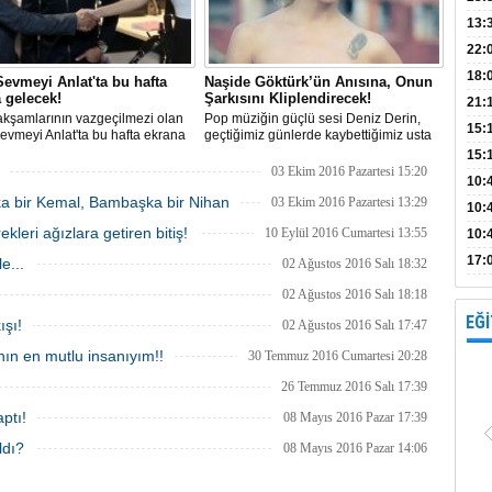
Bank
13:
Vad
Kamp
22:
18:
evmeyi Anlat'ta bu hafta
Naşide Göktürk’ün Anısına, Onun
 gelecek!
Şarkısını Kliplendirecek!
Avan
21:
kşamlarının vazgeçilmezi olan
Pop müziğin güçlü sesi Deniz Derin,
15:
vmeyi Anlat'ta bu hafta ekrana
geçtiğimiz günlerde kaybettiğimiz usta
 görkemli davette Haşmet ilk kez
sanatçı Naşide Göktürk’ün ‘Yüreğim
15:
le yüzleşme şansı bulacak.
Rehin’ adlı şarkısını yeni albümünün
03 Ekim 2016 Pazartesi 15:20
Açık
10:
çıkış parçası olarak belirleyip, şarkıya
ka bir Kemal, Bambaşka bir Nihan
ünlü klip yönetmeni ‘Tamer Aydoğdu’
03 Ekim 2016 Pazartesi 13:29
böl
10:
yönetiminde klip çekeceğini açı
eri ağızlara getiren bitiş!
10 Eylül 2016 Cumartesi 13:55
10:
yap
17:
e...
02 Ağustos 2016 Salı 18:32
proj
02 Ağustos 2016 Salı 18:18
EĞİ
ışı!
02 Ağustos 2016 Salı 17:47
ın en mutlu insanıyım!!
30 Temmuz 2016 Cumartesi 20:28
26 Temmuz 2016 Salı 17:39
ptı!
08 Mayıs 2016 Pazar 17:39
ldı?
08 Mayıs 2016 Pazar 14:06