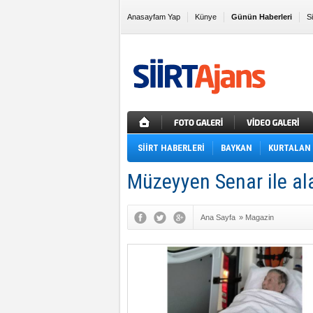
Anasayfam Yap
Künye
Günün Haberleri
S
Sık Kullanılanlara Ekle
SİİRT HABERLERİ
BAYKAN
KURTALAN
Müzeyyen Senar ile ala
Ana Sayfa
»
Magazin