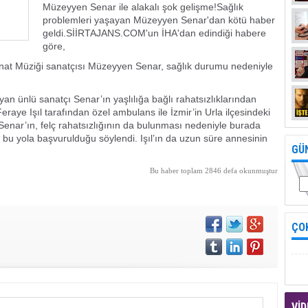
Müzeyyen Senar ile alakalı şok gelişme!Sağlık
problemleri yaşayan Müzeyyen Senar'dan kötü haber
geldi.SİİRTAJANS.COM'un İHA'dan edindiği habere
göre,
nat Müziği sanatçısı Müzeyyen Senar, sağlık durumu nedeniyle
ayan ünlü sanatçı Senar’ın yaşlılığa bağlı rahatsızlıklarından
 Feraye Işıl tarafından özel ambulans ile İzmir’in Urla ilçesindeki
enar’ın, felç rahatsızlığının da bulunması nedeniyle burada
n bu yola başvurulduğu söylendi. Işıl’ın da uzun süre annesinin
GÜ
Bu haber toplam 2846 defa okunmuştur
ÇO
VİD