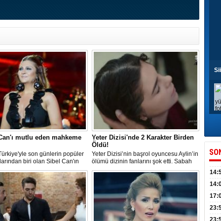
Si
 Can'ı mutlu eden mahkeme
Yeter Dizisi'nde 2 Karakter Birden
Öldü!
SO
ürkiye'yle son günlerin popüler
Yeter Dizisi’nin başrol oyuncesu Aylin’in
larından biri olan Sibel Can'ın
ölümü dizinin fanlarını şok etti. Sabah
eden beklediği karar aylar
herkes uyandığında villanın havuzunda
14:
eldi.
suyun üstünde Aylin boğulmuş halde
bulundu
kull
14:
düny
17:
KPSS
23:
Acel
23: