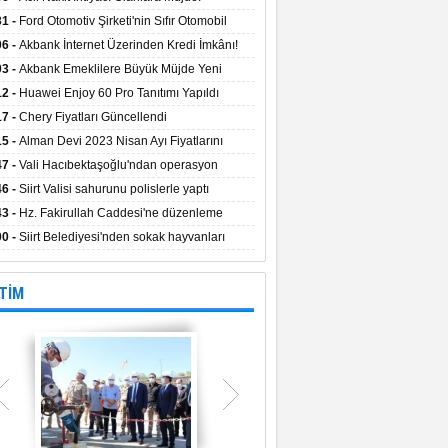
aların Kredi Faiz Oranları Açıklandı! Uzun
31 -
Ford Otomotiv Şirketi'nin Sıfır Otomobil
eyle Düşük Faizle Ödeme İmkânı!
anyasıyla Avantajlı Fiyatlar ve Takas İmkânı!
06 -
Akbank İnternet Üzerinden Kredi İmkânı!
03 -
Akbank Emeklilere Büyük Müjde Yeni
tajlar Sizi Bekliyor!
12 -
Huawei Enjoy 60 Pro Tanıtımı Yapıldı
17 -
Chery Fiyatları Güncellendi
15 -
Alman Devi 2023 Nisan Ayı Fiyatlarını
ladı
47 -
Vali Hacıbektaşoğlu'ndan operasyon
gesinde inceleme
46 -
Siirt Valisi sahurunu polislerle yaptı
43 -
Hz. Fakirullah Caddesi'ne düzenleme
ılacak
00 -
Siirt Belediyesi'nden sokak hayvanları
esi
TİM