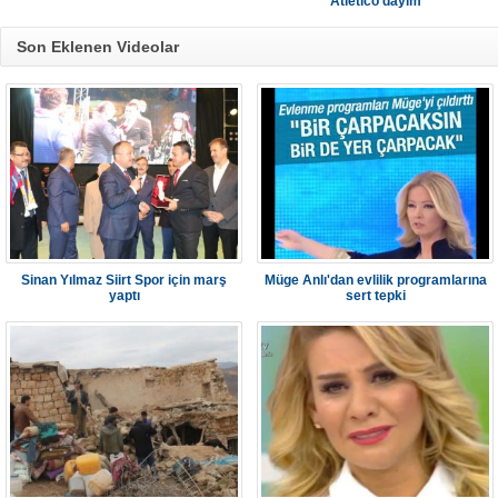
Atletico'dayım
Son Eklenen Videolar
Sinan Yılmaz Siirt Spor için marş
Müge Anlı'dan evlilik programlarına
yaptı
sert tepki