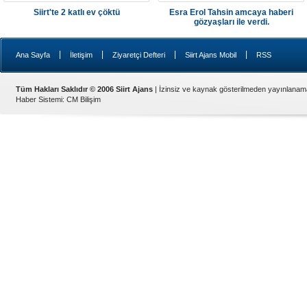
Siirt'te 2 katlı ev çöktü
Esra Erol Tahsin amcaya haberi
gözyaşları ile verdi.
|
|
|
|
Ana Sayfa
İletişim
Ziyaretçi Defteri
Siirt Ajans Mobil
RSS
Tüm Hakları Saklıdır © 2006 Siirt Ajans
| İzinsiz ve kaynak gösterilmeden yayınlanam
Haber Sistemi
:
CM Bilişim