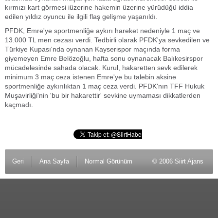
kırmızı kart görmesi iüzerine hakemin üzerine yürüdüğü iddia
edilen yıldız oyuncu ile ilgili flaş gelişme yaşanıldı.
PFDK, Emre'ye sportmenliğe aykırı hareket nedeniyle 1 maç ve
13.000 TL men cezası verdi. Tedbirli olarak PFDK'ya sevkedilen ve
Türkiye Kupası'nda oynanan Kayserispor maçında forma
giyemeyen Emre Belözoğlu, hafta sonu oynanacak Balıkesirspor
mücadelesinde sahada olacak. Kurul, hakaretten sevk edilerek
minimum 3 maç ceza istenen Emre'ye bu talebin aksine
sportmenliğe aykırılıktan 1 maç ceza verdi. PFDK'nın TFF Hukuk
Muşavirliği'nin 'bu bir hakarettir' sevkine uymaması dikkatlerden
kaçmadı.
Geri
Ana Sayfa
Normal Görünüm
© 2006 Siirt Ajans