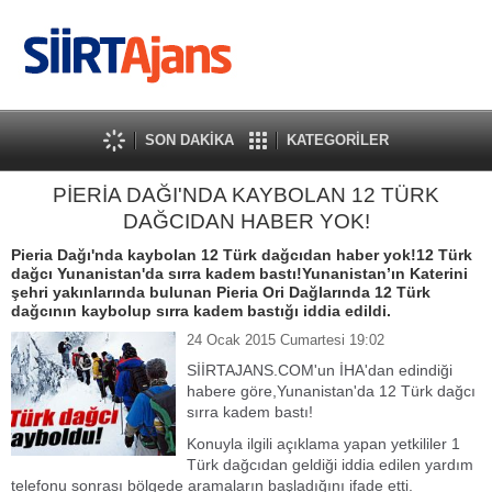
SON DAKİKA
KATEGORİLER
PİERİA DAĞI'NDA KAYBOLAN 12 TÜRK
DAĞCIDAN HABER YOK!
Pieria Dağı'nda kaybolan 12 Türk dağcıdan haber yok!12 Türk
dağcı Yunanistan'da sırra kadem bastı!Yunanistan’ın Katerini
şehri yakınlarında bulunan Pieria Ori Dağlarında 12 Türk
dağcının kaybolup sırra kadem bastığı iddia edildi.
24 Ocak 2015 Cumartesi 19:02
SİİRTAJANS.COM'un İHA'dan edindiği
habere göre,Yunanistan'da 12 Türk dağcı
sırra kadem bastı!
Konuyla ilgili açıklama yapan yetkililer 1
Türk dağcıdan geldiği iddia edilen yardım
telefonu sonrası bölgede aramaların başladığını ifade etti.