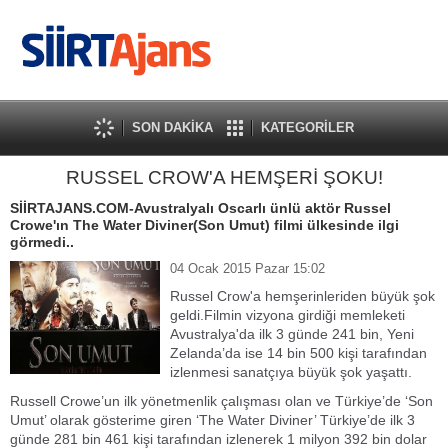
SON DAKİKA
KATEGORİLER
RUSSEL CROW'A HEMŞERİ ŞOKU!
SİİRTAJANS.COM-Avustralyalı Oscarlı ünlü aktör Russel
Crowe'ın The Water Diviner(Son Umut) filmi ülkesinde ilgi
görmedi..
04 Ocak 2015 Pazar 15:02
Russel Crow'a hemşerinleriden büyük şok
geldi.Filmin vizyona girdiği memleketi
Avustralya'da ilk 3 günde 241 bin, Yeni
Zelanda’da ise 14 bin 500 kişi tarafından
izlenmesi sanatçıya büyük şok yaşattı.
Russell Crowe’un ilk yönetmenlik çalışması olan ve Türkiye’de ‘Son
Umut’ olarak gösterime giren ‘The Water Diviner’ Türkiye’de ilk 3
günde 281 bin 461 kişi tarafından izlenerek 1 milyon 392 bin dolar