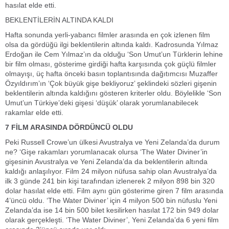
hasılat elde etti.
BEKLENTİLERİN ALTINDA KALDI
Hafta sonunda yerli-yabancı filmler arasında en çok izlenen film
olsa da gördüğü ilgi beklentilerin altında kaldı. Kadrosunda Yılmaz
Erdoğan ile Cem Yılmaz’ın da olduğu ‘Son Umut’un Türklerin lehine
bir film olması, gösterime girdiği hafta karşısında çok güçlü filmler
olmayışı, üç hafta önceki basın toplantısında dağıtımcısı Muzaffer
Özyıldırım’ın ‘Çok büyük gişe bekliyoruz’ şeklindeki sözleri gişenin
beklentilerin altında kaldığını gösteren kriterler oldu. Böylelikle ‘Son
Umut’un Türkiye’deki gişesi ‘düşük’ olarak yorumlanabilecek
rakamlar elde etti.
7 FİLM ARASINDA DÖRDÜNCÜ OLDU
Peki Russell Crowe’un ülkesi Avustralya ve Yeni Zelanda’da durum
ne? ‘Gişe rakamları yorumlanacak olursa ‘The Water Diviner’in
gişesinin Avustralya ve Yeni Zelanda’da da beklentilerin altında
kaldığı anlaşılıyor. Film 24 milyon nüfusa sahip olan Avustralya’da
ilk 3 günde 241 bin kişi tarafından izlenerek 2 milyon 898 bin 320
dolar hasılat elde etti. Film aynı gün gösterime giren 7 film arasında
4’üncü oldu. ‘The Water Diviner’ için 4 milyon 500 bin nüfuslu Yeni
Zelanda’da ise 14 bin 500 bilet kesilirken hasılat 172 bin 949 dolar
olarak gerçekleşti. ‘The Water Diviner’, Yeni Zelanda’da 6 yeni film