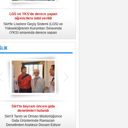
LGS ve YKS'de derece yapan
Belediye Personeline kadına Yönelik
öğrencilere ödül verildi
Şiddetle Mücadele Semineri
Siirt'te Liselere Geçiş Sistemi (LGS) ve
25 Kasım Kadına Yönelik Şiddete Karşı
Yükseköğrenim Kurumları Sınavında
Uluslararası Mücadele Günü
(YKS) sınavında derece yapan
kapsamında, Belediye Konferans
öğrencilere ödül verildi.
Salonunda "Kadın- Erkek Eşitliği ve
Kadına Yönelik Şiddetle Mücadele"
konulu eğitim semineri düzenledi.
ĞLIK
Siirt'te bayram öncesi gıda
Siirt Üniversitesi bünyesinde Tıp
denetimleri hızlandı
Fakültesi kuruluyor
Siirt İl Tarım ve Orman Müdürlüğünce
Siirt Üniversitesi bünyesinde kurulacak
U
Gıda Ürünlerinde Ramazan
Tıp Fakültesi ile ilgili değerlendirme
y
Denetimleri Aralıksız Devam Ediyor
toplantısı yapıldı. İlk öğrencilerini 2019