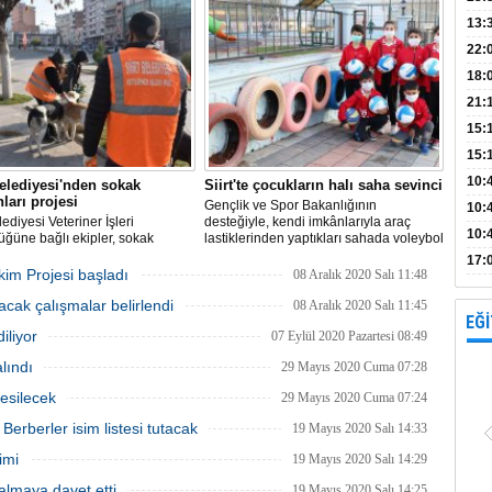
onları sürdürdüğü Eruh ilçesi
memurlarıyla Sahurda bir araya geldi.
ü köyü kırsalı operasyon
Bank
13:
inde incelemelerde bulundu
Vad
Kamp
22:
18:
Avan
21:
15:
15:
Açık
10:
Belediyesi'nden sokak
Siirt'te çocukların halı saha sevinci
ları projesi
Gençlik ve Spor Bakanlığının
böl
10:
lediyesi Veteriner İşleri
desteğiyle, kendi imkânlarıyla araç
10:
ğüne bağlı ekipler, sokak
lastiklerinden yaptıkları sahada voleybol
ları için “Adres Sizden Mama
oynayan Siirt'teki çocukların kaldığı
yap
17:
 etkinliği düzenledi.
mahalleye yapılan tesis tamamlandı.
im Projesi başladı
08 Aralık 2020 Salı 11:48
proj
ılacak çalışmalar belirlendi
08 Aralık 2020 Salı 11:45
EĞİ
iliyor
07 Eylül 2020 Pazartesi 08:49
alındı
29 Mayıs 2020 Cuma 07:28
kesilecek
29 Mayıs 2020 Cuma 07:24
 Berberler isim listesi tutacak
19 Mayıs 2020 Salı 14:33
imi
19 Mayıs 2020 Salı 14:29
almaya davet etti
19 Mayıs 2020 Salı 14:25