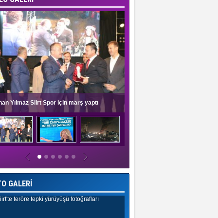
nan Yılmaz Siirt Spor için marş yaptı
Müge Anlı'dan evlilik programlar
TO GALERİ