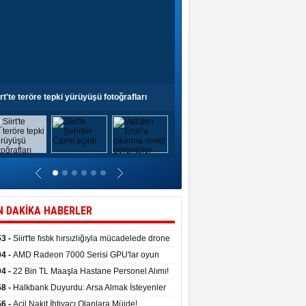
irt'te teröre tepki yürüyüşü fotoğrafları
Siirt'te Şehitler Camii açıldı
N DAKİKA HABERLER
53 -
Siirt'te fıstık hırsızlığıyla mücadelede drone
anıldı
04 -
AMD Radeon 7000 Serisi GPU'lar oyun
asında fırtınalar estirdi
04 -
22 Bin TL Maaşla Hastane Personel Alımı!
 Şartı, Mülakat Yok! İş Arayanlar İçin…
58 -
Halkbank Duyurdu: Arsa Almak İsteyenler
e Edin!
56 -
Acil Nakit İhtiyacı Olanlara Müjde!