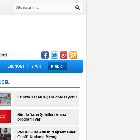
irdi
Yok! İş Arayanlar
M
EKONOMİ
SPOR
DİĞER »
rı Açıklandı!
lı Fiyatlar ve
NCEL
Eruh'ta kaçak sigara operasyonu
Siirt'te Yarın Şehitleri Anma
programı var
Vali Ali Fuat Atik’in “Öğretmenler
Günü” Kutlama Mesajı