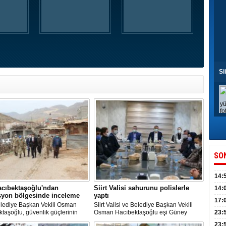
Si
SO
14:
acıbektaşoğlu'ndan
Siirt Valisi sahurunu polislerle
kull
14:
syon bölgesinde inceleme
yaptı
düny
17:
elediye Başkan Vekili Osman
Siirt Valisi ve Belediye Başkan Vekili
KPSS
taşoğlu, güvenlik güçlerinin
Osman Hacıbektaşoğlu eşi Güney
23:
terör örgütü PKK'ya karşı
Hacıbektaşoğlu ile birlikte görevli polis
Acel
23: