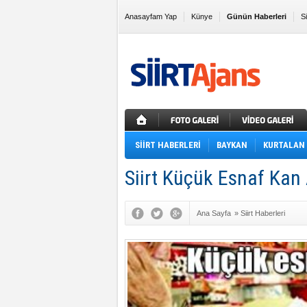
Anasayfam Yap
Künye
Günün Haberleri
S
Sık Kullanılanlara Ekle
SİİRT HABERLERİ
BAYKAN
KURTALAN
Siirt Küçük Esnaf Kan 
Ana Sayfa
»
Siirt Haberleri