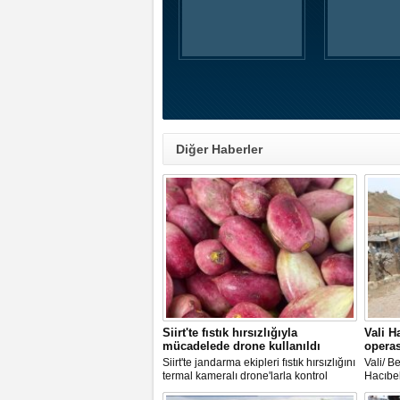
Diğer Haberler
Siirt'te fıstık hırsızlığıyla
Vali H
mücadelede drone kullanıldı
opera
Siirt'te jandarma ekipleri fıstık hırsızlığını
Vali/ B
termal kameralı drone'larla kontrol
Hacıbek
ediyor. Ekipler fıstık tarlalarını havadan
bölücü 