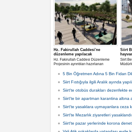
ve yerden takip ederek hırsızlığın önüne
operasy
geçmeye çalışıyor. Şu ana kadar
Dağdöş
yürütülen soruşturma kapsamında 23
bölges
şüpheli tutuklanırken
Hz. Fakirullah Caddesi'ne
Siirt 
düzenleme yapılacak
hayvan
Hz. Fakirullah Caddesi Düzenleme
Siirt Be
Projesinin ayrıntıları hazırlanan
Müdürlü
animasyon ile belli oldu.
hayvan
Bizden”
5 Bin Öğretmen Adına 5 Bin Fidan Dik
Siirt Fıstığıyla ilgili Aralık ayında yap
Siirt'te otobüs durakları dezenfekte ed
Siirt'te bir apartman karantina altına 
Siirt'te yasaklara uymayanlara ceza 
Siirt'te Mezarlık ziyaretleri yasaklandı
Siirt'te pazar yerlerinde korona denet
Vali Atik sokaklarda vatandaşı evde k