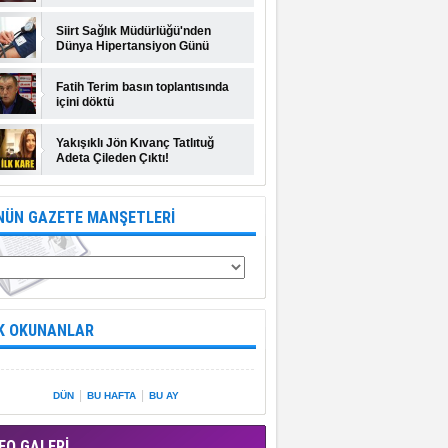
Siirt Sağlık Müdürlüğü'nden
Dünya Hipertansiyon Günü
açıklaması
Fatih Terim basın toplantısında
içini döktü
Yakışıklı Jön Kıvanç Tatlıtuğ
Adeta Çileden Çıktı!
NÜN GAZETE MANŞETLERİ
K OKUNANLAR
|
|
DÜN
BU HAFTA
BU AY
EO GALERİ