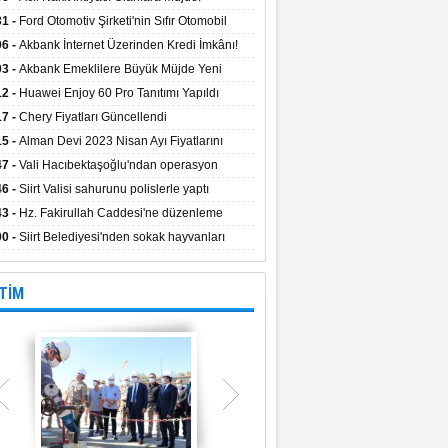
aların Kredi Faiz Oranları Açıklandı! Uzun
31 -
Ford Otomotiv Şirketi'nin Sıfır Otomobil
eyle Düşük Faizle Ödeme İmkânı!
anyasıyla Avantajlı Fiyatlar ve Takas İmkânı!
06 -
Akbank İnternet Üzerinden Kredi İmkânı!
03 -
Akbank Emeklilere Büyük Müjde Yeni
tajlar Sizi Bekliyor!
12 -
Huawei Enjoy 60 Pro Tanıtımı Yapıldı
17 -
Chery Fiyatları Güncellendi
15 -
Alman Devi 2023 Nisan Ayı Fiyatlarını
ladı
47 -
Vali Hacıbektaşoğlu'ndan operasyon
gesinde inceleme
46 -
Siirt Valisi sahurunu polislerle yaptı
43 -
Hz. Fakirullah Caddesi'ne düzenleme
ılacak
00 -
Siirt Belediyesi'nden sokak hayvanları
esi
TİM