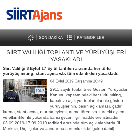
SON DAKİKA
KATEGORİLER
SİİRT VALİLİĞİ,TOPLANTI VE YÜRÜYÜŞLERİ
YASAKLADI
Siirt Valiliği 3 Eylül-17 Eylül tarihleri arasında her türlü
yürüyüş,miting, stant açma v.b. tüm etkinlikleri yasakladı.
04 Eylül 2019 Çarşamba 10:49
2911 sayılı Toplantı ve Gösteri Yürüyüşleri
Kanunu kapsamındaki her türlü miting,
kapalı ve açık yer toplantıları ile gösteri
yürüyüşlerinin, basın açıklaması, çadır
kurma, stant açma, oturma eylemi, anma töreni vb. türdeki eylem
ve etkinlikler ile yukarıda bahsi geçen ilgili maddelere istinaden
03.09.2019-17.09.2019 tarihleri arasında tüm açık alanlarda (İl
Merkezi, Dış İlçeler ve Jandarma sorumluluk bölgeleri dâhil)