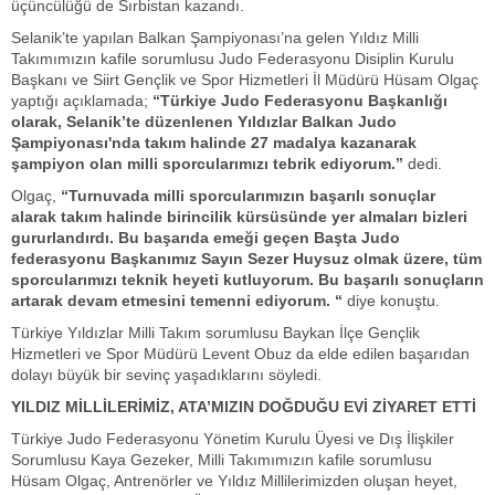
üçüncülüğü de Sırbistan kazandı.
Selanik’te yapılan Balkan Şampiyonası’na gelen Yıldız Milli
Takımımızın kafile sorumlusu Judo Federasyonu Disiplin Kurulu
Başkanı ve Siirt Gençlik ve Spor Hizmetleri İl Müdürü Hüsam Olgaç
yaptığı açıklamada;
“Türkiye Judo Federasyonu Başkanlığı
olarak, Selanik’te düzenlenen Yıldızlar Balkan Judo
Şampiyonası'nda takım halinde 27 madalya kazanarak
şampiyon olan milli sporcularımızı tebrik ediyorum.”
dedi.
Olgaç,
“Turnuvada milli sporcularımızın başarılı sonuçlar
alarak takım halinde birincilik kürsüsünde yer almaları bizleri
gururlandırdı. Bu başarıda emeği geçen Başta Judo
federasyonu Başkanımız Sayın Sezer Huysuz olmak üzere, tüm
sporcularımızı teknik heyeti kutluyorum. Bu başarılı sonuçların
artarak devam etmesini temenni ediyorum. “
diye konuştu.
Türkiye Yıldızlar Milli Takım sorumlusu Baykan İlçe Gençlik
Hizmetleri ve Spor Müdürü Levent Obuz da elde edilen başarıdan
dolayı büyük bir sevinç yaşadıklarını söyledi.
YILDIZ MİLLİLERİMİZ, ATA’MIZIN DOĞDUĞU EVİ ZİYARET ETTİ
Türkiye Judo Federasyonu Yönetim Kurulu Üyesi ve Dış İlişkiler
Sorumlusu Kaya Gezeker, Milli Takımımızın kafile sorumlusu
Hüsam Olgaç, Antrenörler ve Yıldız Millilerimizden oluşan heyet,