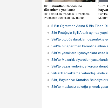
Hz. Fakirullah Caddesi'ne
Siirt 
düzenleme yapılacak
hayvan
Hz. Fakirullah Caddesi Düzenleme
Siirt Be
Projesinin ayrıntıları hazırlanan
Müdürlü
animasyon ile belli oldu.
hayvan
Bizden”
5 Bin Öğretmen Adına 5 Bin Fidan Dik
Siirt Fıstığıyla ilgili Aralık ayında yap
Siirt'te otobüs durakları dezenfekte ed
Siirt'te bir apartman karantina altına 
Siirt'te yasaklara uymayanlara ceza 
Siirt'te Mezarlık ziyaretleri yasaklandı
Siirt'te pazar yerlerinde korona denet
Vali Atik sokaklarda vatandaşı evde k
Siirt, Baykan ve Kurtalan Belediyele
Siirt'te maskesiz sokağa çıkmak yasa