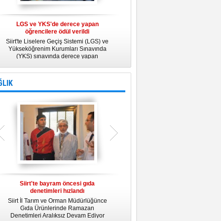
LGS ve YKS'de derece yapan
Belediye Personeline kadına Yönelik
öğrencilere ödül verildi
Şiddetle Mücadele Semineri
Siirt'te Liselere Geçiş Sistemi (LGS) ve
25 Kasım Kadına Yönelik Şiddete Karşı
Yükseköğrenim Kurumları Sınavında
Uluslararası Mücadele Günü
(YKS) sınavında derece yapan
kapsamında, Belediye Konferans
öğrencilere ödül verildi.
Salonunda "Kadın- Erkek Eşitliği ve
Kadına Yönelik Şiddetle Mücadele"
konulu eğitim semineri düzenledi.
ĞLIK
Siirt'te bayram öncesi gıda
Siirt Üniversitesi bünyesinde Tıp
denetimleri hızlandı
Fakültesi kuruluyor
Siirt İl Tarım ve Orman Müdürlüğünce
Siirt Üniversitesi bünyesinde kurulacak
U
Gıda Ürünlerinde Ramazan
Tıp Fakültesi ile ilgili değerlendirme
y
Denetimleri Aralıksız Devam Ediyor
toplantısı yapıldı. İlk öğrencilerini 2019