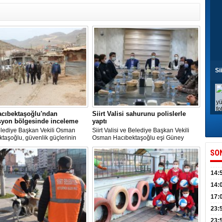
Si
acıbektaşoğlu'ndan
Siirt Valisi sahurunu polislerle
syon bölgesinde inceleme
yaptı
elediye Başkan Vekili Osman
Siirt Valisi ve Belediye Başkan Vekili
taşoğlu, güvenlik güçlerinin
Osman Hacıbektaşoğlu eşi Güney
terör örgütü PKK'ya karşı
Hacıbektaşoğlu ile birlikte görevli polis
SO
onları sürdürdüğü Eruh ilçesi
memurlarıyla Sahurda bir araya geldi.
ü köyü kırsalı operasyon
inde incelemelerde bulundu
14:
kull
14:
düny
17:
KPSS
23:
Acel
23: