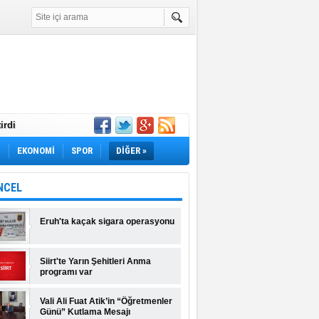
irdi
Yok! İş Arayanlar
M
EKONOMİ
SPOR
DİĞER »
rı Açıklandı!
lı Fiyatlar ve
NCEL
Eruh'ta kaçak sigara operasyonu
Siirt'te Yarın Şehitleri Anma
programı var
Vali Ali Fuat Atik’in “Öğretmenler
Günü” Kutlama Mesajı