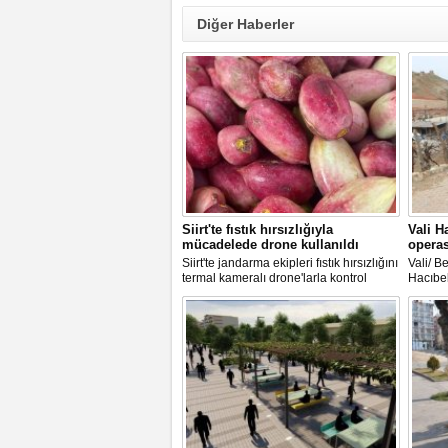
Diğer Haberler
Siirt'te fıstık hırsızlığıyla
Vali H
mücadelede drone kullanıldı
opera
Siirt'te jandarma ekipleri fıstık hırsızlığını
Vali/ B
termal kameralı drone'larla kontrol
Hacıbek
ediyor. Ekipler fıstık tarlalarını havadan
bölücü 
ve yerden takip ederek hırsızlığın önüne
operasy
geçmeye çalışıyor. Şu ana kadar
Dağdöş
yürütülen soruşturma kapsamında 23
bölges
şüpheli tutuklanırken