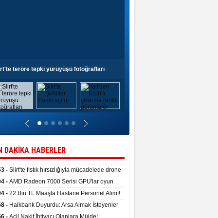
irt'te teröre tepki yürüyüşü fotoğrafları
Siirt'te Şehitler Camii açıldı
N DAKİKA HABERLER
53 -
Siirt'te fıstık hırsızlığıyla mücadelede drone
anıldı
04 -
AMD Radeon 7000 Serisi GPU'lar oyun
asında fırtınalar estirdi
04 -
22 Bin TL Maaşla Hastane Personel Alımı!
 Şartı, Mülakat Yok! İş Arayanlar İçin…
58 -
Halkbank Duyurdu: Arsa Almak İsteyenler
e Edin!
56 -
Acil Nakit İhtiyacı Olanlara Müjde!