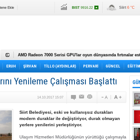
BIST
9916.22
Siirt
6 °C
itene Ekle
Altın
2962.961
Dolar
35.2472
Euro
36.7735
Siirt'te fıstık hırsızlığıyla mücadelede drone kullanıldı
AMD Radeon 7000 Serisi GPU'lar oyun dünyasında fırtınalar est
22 Bin TL Maaşla Hastane Personel Alımı! KPSS Şartı, Mülakat 
İçin…
Halkbank Duyurdu: Arsa Almak İsteyenler Acele Edin!
ERUH
ŞİRVAN
TİLLO (AYDINLAR)
PERVARİ
GÜNCEL
EĞİTİ
Acil Nakit İhtiyacı Olanlara Müjde! Bankaların Kredi Faiz Oranla
Uzun Vadeyle Düşük Faizle Ödeme İmkânı!
Ford Otomotiv Şirketi'nin Sıfır Otomobil Kampanyasıyla Avantaj
arını Yenileme Çalışması Başlattı
Takas İmkânı!
Akbank İnternet Üzerinden Kredi İmkânı!
GÜ
Akbank Emeklilere Büyük Müjde Yeni Avantajlar Sizi Bekliyor!
Huawei Enjoy 60 Pro Tanıtımı Yapıldı
Chery Fiyatları Güncellendi
14.10.2017 15:07
Alman Devi 2023 Nisan Ayı Fiyatlarını Açıkladı
Vali Hacıbektaşoğlu'ndan operasyon bölgesinde inceleme
Siirt Belediyesi, eski ve kullanışsız durakları
Siirt Valisi sahurunu polislerle yaptı
modern duraklar ile değiştiriyor, durak olmayan
Hz. Fakirullah Caddesi'ne düzenleme yapılacak
yerlere yenilerini yerleştiriyor.
Siirt Belediyesi'nden sokak hayvanları projesi
Ulaşım Hizmetleri Müdürlüğünün yürüttüğü çalışmayla