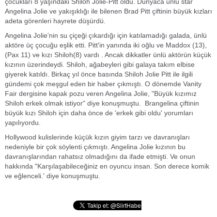
çocukları 8 yaşındaki Shiloh Jolie-Pitt oldu. Dünyaca ünlü star
Angelina Jolie ve yakışıklığı ile bilenen Brad Pitt çiftinin büyük kızları
adeta görenleri hayrete düşürdü.
Angelina Jolie'nin su çiçeği çıkardığı için katılamadığı galada, ünlü
aktöre üç çocuğu eşlik etti. Pitt'in yanında iki oğlu ve Maddox (13),
(Pax 11) ve kızı Shiloh(8) vardı . Ancak dikkatler ünlü aktörün küçük
kızının üzerindeydi. Shiloh, ağabeyleri gibi galaya takım elbise
giyerek katıldı. Birkaç yıl önce basında Shiloh Jolie Pitt ile ilgili
gündemi çok meşgul eden bir haber çıkmıştı. O dönemde Vanity
Fair dergisine kapak pozu veren Angelina Jolie, "Büyük kızımız
Shiloh erkek olmak istiyor" diye konuşmuştu. Brangelina çiftinin
büyük kızı Shiloh için daha önce de 'erkek gibi oldu' yorumları
yapılıyordu.
Hollywood kulislerinde küçük kızın giyim tarzı ve davranışları
nedeniyle bir çok söylenti çıkmıştı. Angelina Jolie kızının bu
davranışlarından rahatsız olmadığını da ifade etmişti. Ve onun
hakkında "Karşılaşabileceğiniz en oyuncu insan. Son derece komik
ve eğlenceli.' diye konuşmuştu.