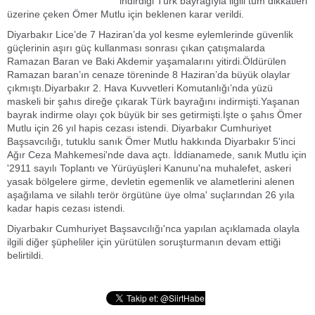
indirdiği Türk bayrağıyla ilgili tüm dikkatleri
üzerine çeken Ömer Mutlu için beklenen karar verildi.
Diyarbakır Lice’de 7 Haziran’da yol kesme eylemlerinde güvenlik
güçlerinin aşırı güç kullanması sonrası çıkan çatışmalarda
Ramazan Baran ve Baki Akdemir yaşamalarını yitirdi.Öldürülen
Ramazan baran’ın cenaze töreninde 8 Haziran’da büyük olaylar
çıkmıştı.Diyarbakır 2. Hava Kuvvetleri Komutanlığı’nda yüzü
maskeli bir şahıs direğe çıkarak Türk bayrağını indirmişti.Yaşanan
bayrak indirme olayı çok büyük bir ses getirmişti.İşte o şahıs Ömer
Mutlu için 26 yıl hapis cezası istendi. Diyarbakır Cumhuriyet
Başsavcılığı, tutuklu sanık Ömer Mutlu hakkında Diyarbakır 5'inci
Ağır Ceza Mahkemesi'nde dava açtı. İddianamede, sanık Mutlu için
'2911 sayılı Toplantı ve Yürüyüşleri Kanunu'na muhalefet, askeri
yasak bölgelere girme, devletin egemenlik ve alametlerini alenen
aşağılama ve silahlı terör örgütüne üye olma' suçlarından 26 yıla
kadar hapis cezası istendi.
Diyarbakır Cumhuriyet Başsavcılığı'nca yapılan açıklamada olayla
ilgili diğer şüpheliler için yürütülen soruşturmanın devam ettiği
belirtildi.