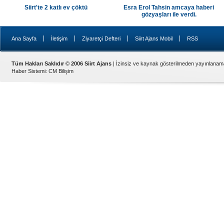
Siirt'te 2 katlı ev çöktü
Esra Erol Tahsin amcaya haberi
gözyaşları ile verdi.
|
|
|
|
Ana Sayfa
İletişim
Ziyaretçi Defteri
Siirt Ajans Mobil
RSS
Tüm Hakları Saklıdır © 2006 Siirt Ajans
| İzinsiz ve kaynak gösterilmeden yayınlanam
Haber Sistemi
:
CM Bilişim