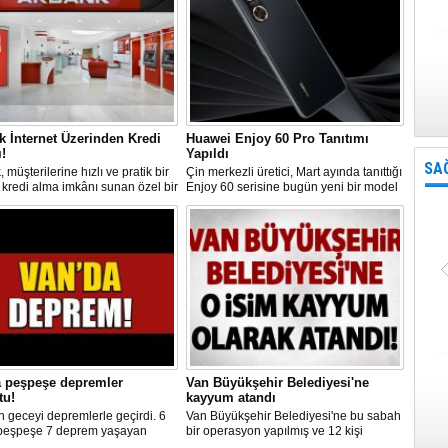
 İnternet Üzerinden Kredi
Huawei Enjoy 60 Pro Tanıtımı
!
Yapıldı
SA
 müşterilerine hızlı ve pratik bir
Çin merkezli üretici, Mart ayında tanıttığı
 kredi alma imkânı sunan özel bir
Enjoy 60 serisine bugün yeni bir model
ya başlattı. Bu kampanya, T.C.
ekledi. Huawei Enjoy 60 Pro,
 Numarasıyla başvuru yapabilen
kullanıcılara üst düzey özellikler
lere 40 bin TL'ye kadar kredi
sunmayı hedefliyor.
ırsatı sunuyor.
a peşpeşe depremler
Van Büyükşehir Belediyesi'ne
tu!
kayyum atandı
 geceyi depremlerle geçirdi. 6
Van Büyükşehir Belediyesi'ne bu sabah
 peşpeşe 7 deprem yaşayan
bir operasyon yapılmış ve 12 kişi
r gece 1.40'ta 4.6 şiddetindeki
gözaltına alınmıştı. İçişleri