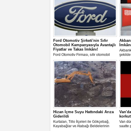
Ford Otomotiv Şirketi'nin Sıfır
Akbank
Otomobil Kampanyasıyla Avantajlı
İmkânı
Fiyatlar ve Takas İmkânı!
Akbank,
Ford Otomotiv Firması, sıfır otomobil
şekilde
satın almak isteyen müşterilerine güncel
kampan
fiyatlar ve kampanyalar sunuyor.
Kimlik
müşteri
verme f
Hizan İçme Suyu Hattındaki Arıza
Van'd
Giderildi
korkut
Kurtalan, Tillo İlçeleri ile Gökçebağ,
Van dün
Kayabağlar ve Atabağı Beldelerinin
saatte
İçme Suyunu karşıladığı Hizan İçme
Vanlıla