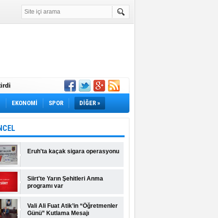
irdi
Yok! İş Arayanlar
M
EKONOMİ
SPOR
DİĞER »
rı Açıklandı!
lı Fiyatlar ve
NCEL
Eruh'ta kaçak sigara operasyonu
Siirt'te Yarın Şehitleri Anma
programı var
Vali Ali Fuat Atik’in “Öğretmenler
Günü” Kutlama Mesajı