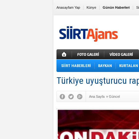
Anasayfam Yap
Künye
Günün Haberleri
S
Sık Kullanılanlara Ekle
SİİRT HABERLERİ
BAYKAN
KURTALAN
Türkiye uyuşturucu ra
Ana Sayfa
»
Güncel