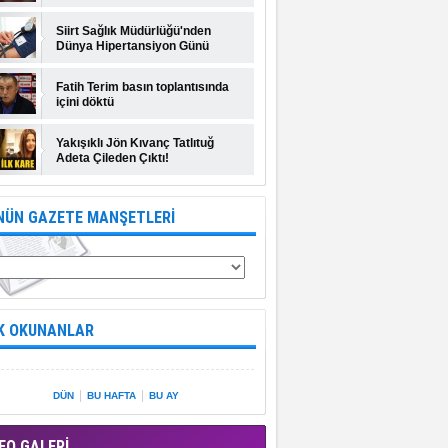
Siirt Sağlık Müdürlüğü'nden
Dünya Hipertansiyon Günü
açıklaması
Fatih Terim basın toplantısında
içini döktü
Yakışıklı Jön Kıvanç Tatlıtuğ
Adeta Çileden Çıktı!
NÜN GAZETE MANŞETLERİ
K OKUNANLAR
|
|
DÜN
BU HAFTA
BU AY
EO GALERİ