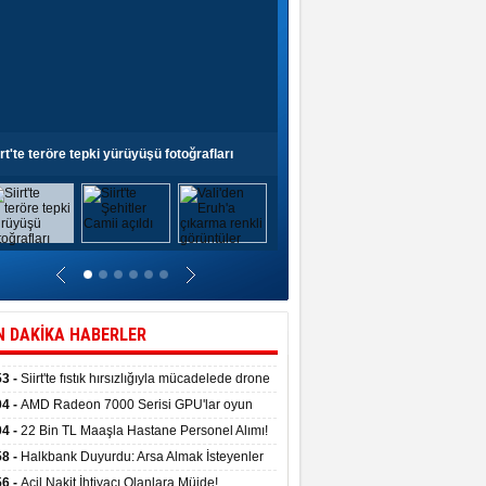
irt'te teröre tepki yürüyüşü fotoğrafları
Siirt'te Şehitler Camii açıldı
N DAKİKA HABERLER
53 -
Siirt'te fıstık hırsızlığıyla mücadelede drone
anıldı
04 -
AMD Radeon 7000 Serisi GPU'lar oyun
asında fırtınalar estirdi
04 -
22 Bin TL Maaşla Hastane Personel Alımı!
 Şartı, Mülakat Yok! İş Arayanlar İçin…
58 -
Halkbank Duyurdu: Arsa Almak İsteyenler
e Edin!
56 -
Acil Nakit İhtiyacı Olanlara Müjde!