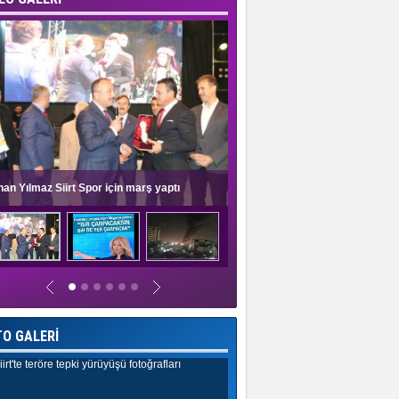
nan Yılmaz Siirt Spor için marş yaptı
Müge Anlı'dan evlilik programlar
TO GALERİ