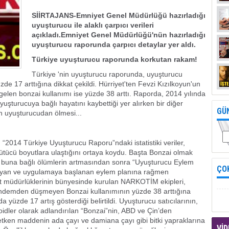
SİİRTAJANS-Emniyet Genel Müdürlüğü hazırladığı
uyuşturucu ile alaklı çarpıcı verileri
açıkladı.Emniyet Genel Müdürlüğü'nün hazırladığı
uyuşturucu raporunda çarpıcı detaylar yer aldı.
Türkiye uyuşturucu raporunda korkutan rakam!
Türkiye 'nin uyuşturucu raporunda, uyuşturucu
zde 17 arttığına dikkat çekildi. Hürriyet'ten Fevzi Kızılkoyun'un
en bonzai kullanımı ise yüzde 38 arttı. Raporda, 2014 yılında
uşturucuya bağlı hayatını kaybettiği yer alırken bir diğer
GÜ
n uyuşturucudan ölmesi...
“2014 Türkiye Uyuşturucu Raporu”ndaki istatistiki veriler,
kütücü boyutlara ulaştığını ortaya koydu. Başta Bonzai olmak
ve buna bağlı ölümlerin artmasından sonra “Uyuşturucu Eylem
ÇO
sayan ve uygulamaya başlanan eylem planına rağmen
 müdürlüklerinin bünyesinde kurulan NARKOTİM ekipleri,
ündemden düşmeyen Bonzai kullanımının yüzde 38 arttığına
a yüzde 17 artış gösterdiği belirtildi. Uyuşturucu satıcılarının,
noidler olarak adlandırılan “Bonzai”nin, ABD ve Çin’den
etken maddenin ada çayı ve damiana çayı gibi bitki yapraklarına
VİD