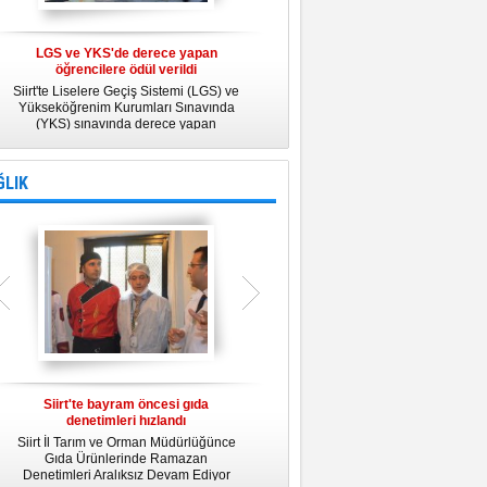
LGS ve YKS'de derece yapan
Belediye Personeline kadına Yönelik
öğrencilere ödül verildi
Şiddetle Mücadele Semineri
Siirt'te Liselere Geçiş Sistemi (LGS) ve
25 Kasım Kadına Yönelik Şiddete Karşı
Yükseköğrenim Kurumları Sınavında
Uluslararası Mücadele Günü
(YKS) sınavında derece yapan
kapsamında, Belediye Konferans
öğrencilere ödül verildi.
Salonunda "Kadın- Erkek Eşitliği ve
Kadına Yönelik Şiddetle Mücadele"
konulu eğitim semineri düzenledi.
ĞLIK
Siirt'te bayram öncesi gıda
Siirt Üniversitesi bünyesinde Tıp
denetimleri hızlandı
Fakültesi kuruluyor
Siirt İl Tarım ve Orman Müdürlüğünce
Siirt Üniversitesi bünyesinde kurulacak
U
Gıda Ürünlerinde Ramazan
Tıp Fakültesi ile ilgili değerlendirme
y
Denetimleri Aralıksız Devam Ediyor
toplantısı yapıldı. İlk öğrencilerini 2019