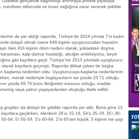
 Özellikle gençlerde bağımlılığı artırmaya yönelik piyasaya
merdiven altlarında ve insan sağlığına zarar verecek şekilde
erinin de yer aldığı raporda, Türkiye’de 2014 yılında 7’si kadın
ninde dolaylı olmak üzere 648 kişinin uyuşturucudan hayatını
olaylı ölen 416 kişinin ölüm nedeni olarak, yüksekten düşme,
 kanaması, kalp-damar hastalığı, akciğer enfeksiyonu, beyin
oğma gibi kayıtlara geçti. Türkiye’nin 2013 yılındaki uyuşturucu
 olarak kayıtlara geçmişti. Raporda dikkat çeken bir başka
Si
nın başlama nedenleri oldu. Uyuşturucuya başlama nedenlerinin
lirken, merak nedeniyle başlayanların ise yüzde 23.71 olduğu
rının yüzde 69.74’ünün ilköğretim mezunu olduğu, madde
enmemiş veya yalnız yaşayanlardan oluştuğu ifade edildi.
 grupları da detaylı bir şekilde raporda yer aldı. Buna göre 13
ayıtlara geçilirken, ölenlerin 26’sı 15-19, 54’ü 25-29, 25’i 30-
FO
ı 50-54, 5’i 55-59, 3’ü 60-64, 2’si 65’ten büyük, 5 kişinin ise yaşı