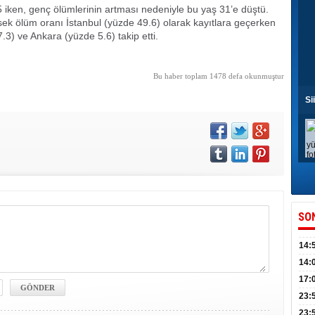
5 iken, genç ölümlerinin artması nedeniyle bu yaş 31’e düştü.
ek ölüm oranı İstanbul (yüzde 49.6) olarak kayıtlara geçerken
.3) ve Ankara (yüzde 5.6) takip etti.
Bu haber toplam 1478 defa okunmuştur
Si
SO
14:
kull
14:
düny
17:
KPSS
23:
Acel
23: