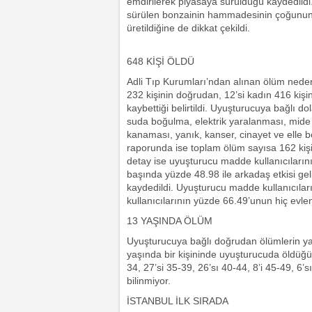
emdirilerek piyasaya sürüldüğü kaydedildi.
sürülen bonzainin hammadesinin çoğunun, 
üretildiğine de dikkat çekildi.
648 KİŞİ ÖLDÜ
Adli Tıp Kurumları’ndan alınan ölüm nedenl
232 kişinin doğrudan, 12’si kadın 416 kişi
kaybettiği belirtildi. Uyuşturucuya bağlı d
suda boğulma, elektrik yaralanması, mide
kanaması, yanık, kanser, cinayet ve elle b
raporunda ise toplam ölüm sayısa 162 kişi
detay ise uyuşturucu madde kullanıcıları
başında yüzde 48.98 ile arkadaş etkisi ge
kaydedildi. Uyuşturucu madde kullanıcıla
kullanıcılarının yüzde 66.49’unun hiç evl
13 YAŞINDA ÖLÜM
Uyuşturucuya bağlı doğrudan ölümlerin yaş
yaşında bir kişininde uyuşturucuda öldüğü k
34, 27’si 35-39, 26’sı 40-44, 8’i 45-49, 6’s
bilinmiyor.
İSTANBUL İLK SIRADA