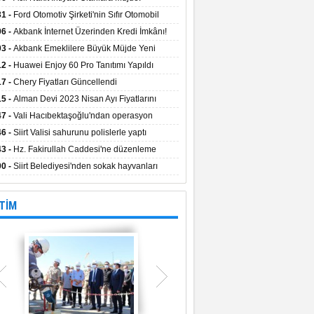
aların Kredi Faiz Oranları Açıklandı! Uzun
31 -
Ford Otomotiv Şirketi'nin Sıfır Otomobil
eyle Düşük Faizle Ödeme İmkânı!
anyasıyla Avantajlı Fiyatlar ve Takas İmkânı!
06 -
Akbank İnternet Üzerinden Kredi İmkânı!
03 -
Akbank Emeklilere Büyük Müjde Yeni
tajlar Sizi Bekliyor!
12 -
Huawei Enjoy 60 Pro Tanıtımı Yapıldı
17 -
Chery Fiyatları Güncellendi
15 -
Alman Devi 2023 Nisan Ayı Fiyatlarını
ladı
47 -
Vali Hacıbektaşoğlu'ndan operasyon
gesinde inceleme
46 -
Siirt Valisi sahurunu polislerle yaptı
43 -
Hz. Fakirullah Caddesi'ne düzenleme
ılacak
00 -
Siirt Belediyesi'nden sokak hayvanları
esi
TİM