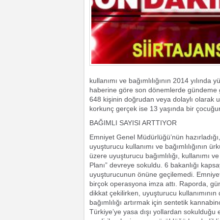
kullanımı ve bağımlılığının 2014 yılında yü
haberine göre son dönemlerde gündeme gel
648 kişinin doğrudan veya dolaylı olarak uy
korkunç gerçek ise 13 yaşında bir çocuğu
BAĞIMLI SAYISI ARTTIYOR
Emniyet Genel Müdürlüğü’nün hazırladığı, 
uyuşturucu kullanımı ve bağımlılığının ür
üzere uyuşturucu bağımlılığı, kullanımı 
Planı” devreye sokuldu. 6 bakanlığı kap
uyuşturucunun önüne geçilemedi. Emniyet
birçok operasyona imza attı. Raporda, g
dikkat çekilirken, uyuşturucu kullanımının d
bağımlılığı artırmak için sentetik kannabi
Türkiye’ye yasa dışı yollardan sokulduğu 