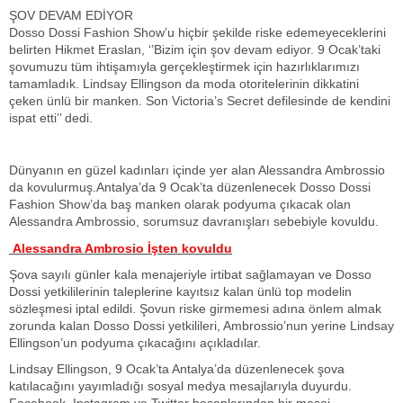
ŞOV DEVAM EDİYOR
Dosso Dossi Fashion Show’u hiçbir şekilde riske edemeyeceklerini
belirten Hikmet Eraslan, ‘’Bizim için şov devam ediyor. 9 Ocak’taki
şovumuzu tüm ihtişamıyla gerçekleştirmek için hazırlıklarımızı
tamamladık. Lindsay Ellingson da moda otoritelerinin dikkatini
çeken ünlü bir manken. Son Victoria’s Secret defilesinde de kendini
ispat etti’’ dedi.
Dünyanın en güzel kadınları içinde yer alan Alessandra Ambrossio
da kovulurmuş.Antalya’da 9 Ocak’ta düzenlenecek Dosso Dossi
Fashion Show’da baş manken olarak podyuma çıkacak olan
Alessandra Ambrossio, sorumsuz davranışları sebebiyle kovuldu.
Alessandra Ambrosio İşten kovuldu
Şova sayılı günler kala menajeriyle irtibat sağlamayan ve Dosso
Dossi yetkililerinin taleplerine kayıtsız kalan ünlü top modelin
sözleşmesi iptal edildi. Şovun riske girmemesi adına önlem almak
zorunda kalan Dosso Dossi yetkilileri, Ambrossio’nun yerine Lindsay
Ellingson’un podyuma çıkacağını açıkladılar.
Lindsay Ellingson, 9 Ocak’ta Antalya’da düzenlenecek şova
katılacağını yayımladığı sosyal medya mesajlarıyla duyurdu.