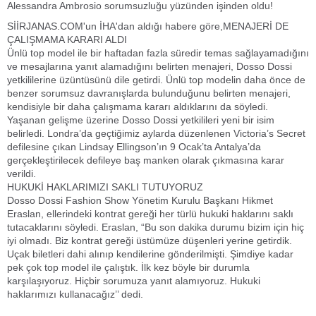
Alessandra Ambrosio sorumsuzluğu yüzünden işinden oldu!
SİİRJANAS.COM'un İHA'dan aldığı habere göre,MENAJERİ DE
ÇALIŞMAMA KARARI ALDI
Ünlü top model ile bir haftadan fazla süredir temas sağlayamadığını
ve mesajlarına yanıt alamadığını belirten menajeri, Dosso Dossi
yetkililerine üzüntüsünü dile getirdi. Ünlü top modelin daha önce de
benzer sorumsuz davranışlarda bulunduğunu belirten menajeri,
kendisiyle bir daha çalışmama kararı aldıklarını da söyledi.
Yaşanan gelişme üzerine Dosso Dossi yetkilileri yeni bir isim
belirledi. Londra’da geçtiğimiz aylarda düzenlenen Victoria’s Secret
defilesine çıkan Lindsay Ellingson’ın 9 Ocak’ta Antalya’da
gerçekleştirilecek defileye baş manken olarak çıkmasına karar
verildi.
HUKUKİ HAKLARIMIZI SAKLI TUTUYORUZ
Dosso Dossi Fashion Show Yönetim Kurulu Başkanı Hikmet
Eraslan, ellerindeki kontrat gereği her türlü hukuki haklarını saklı
tutacaklarını söyledi. Eraslan, “Bu son dakika durumu bizim için hiç
iyi olmadı. Biz kontrat gereği üstümüze düşenleri yerine getirdik.
Uçak biletleri dahi alınıp kendilerine gönderilmişti. Şimdiye kadar
pek çok top model ile çalıştık. İlk kez böyle bir durumla
karşılaşıyoruz. Hiçbir sorumuza yanıt alamıyoruz. Hukuki
haklarımızı kullanacağız’’ dedi.