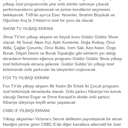
yılbaşı özel programında yine ünlü isimler sahneye çıkarak
performanslarını gösterecek ve jürinin kendilerini seçmesini
bekleyecek. TV8′de ayrıca Eser Yenenler, İbrahim Büyükak ve
Oğuzhan Koç’la 3 Adam’ın özel bir şovu da olacak.
SHOW TV YILBAŞI EKRANI
Show TV’nin yılbaşı akşamı en büyük kozu Güldür Güldür Show
olacak. Ali Sunal, Alper Kul, Aylin Kontente, Doğa Rutkay, Onur
Atilla, Çağlar Çorumlu, Onur Buldu, İrem Sak, Aziz Aslan, Özge
Borak, Dilşah Demir ve Burak Topaloğlu gibi isimlerin yer aldığı
ekranların fenomen eğlence programı Güldür Güldür Show yılbaşı
özel bölümüyle ekrana gelecek. Güldür Güldür’ün yılbaşı özel
bölümünde ünlü şarkıcılar da izleyenleri coşturacak.
FOX TV YILBAŞI EKRANI
Fox TV’de yılbaşı akşamı Bir Kadın Bir Erkek İki Çocuk programı
özel bölümüyle ekranlarda olacak. Ünlü şarkıcı Kibariye’nin konuk
olacağı Demet Evgar ve Emre Karayel’in dizide ünlü şarkıcı
Kibariye izleyiciye keyifli anlar yaşatacak.
CNBC-E YILBAŞI EKRANI
Yılbaşı akşamları Victoria’s Secret defilesini yayınlayarak bir ekran
klasiğini yerine giren CNBC-E’de diğer kanallara alternatif bir özel