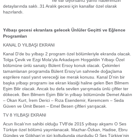
ne var diyorsanız yanıtı haberimizin
detaylarında saklı..31 Aralık gecesi için kanallar özel olarak
hazırlandı.
Yılbaşı gecesi ekranlara gelecek Ünlüler Geçitti ve Eğlence
Programları
KANAL D YILBAŞI EKRANI
Kanal D’de bu yılbaşı 2 program özel bölümleriyle ekranda olacak.
Tolga Çevik ve Ezgi Mola’yla Arkadaşım Hoşgeldin Yılbaşı Özel
bölümüne ünlü sanatçı Bülent Ersoy konuk olacak. Çekimleri
tamamlanan programda Bülent Ersoy’un sahnede doğaçlama
esprilere nasıl yanıt vereceği ise merak konusu. Kanal D’nin bir
başka yılbaşı programı ise ekran klasiği haline gelen Ben Bilmem
Eşim Bilir olacak. Ancak bu defa sevilen yarışmada ünlü çiftler ter
dökecek. Ben Bilmem Eşim Bilir’in yılbaşı bölümünde Demet Akalın
– Okan Kurt, İrem Derici – Rıza Esendemir, Keremcem – Seda
Güven ve Ümit Besen – Emel Besen çiftleri yarışacak.
TV 8 YILBAŞI EKRANI
Acun Ilıcalı’nın sahibi olduğu TV8′de 2015 yılbaşı akşamı O Ses
Türkiye özel bölümü yayınlanacak. Mazhar-Özkan, Hadise, Ebru
Gündeş ve Gökhan’ın jüri koltuğunda oturduğu O Ses Türkiye’nin