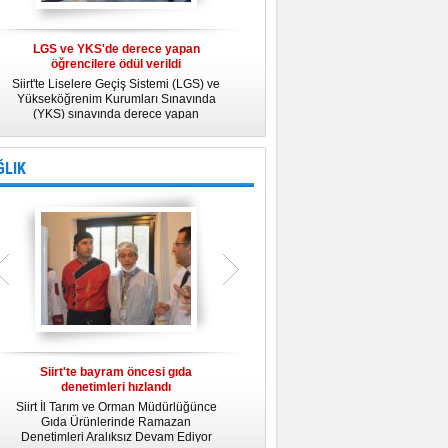
LGS ve YKS'de derece yapan
Belediye Personeline kadına Yönelik
öğrencilere ödül verildi
Şiddetle Mücadele Semineri
Siirt'te Liselere Geçiş Sistemi (LGS) ve
25 Kasım Kadına Yönelik Şiddete Karşı
Yükseköğrenim Kurumları Sınavında
Uluslararası Mücadele Günü
(YKS) sınavında derece yapan
kapsamında, Belediye Konferans
öğrencilere ödül verildi.
Salonunda "Kadın- Erkek Eşitliği ve
Kadına Yönelik Şiddetle Mücadele"
konulu eğitim semineri düzenledi.
ĞLIK
Siirt'te bayram öncesi gıda
Siirt Üniversitesi bünyesinde Tıp
denetimleri hızlandı
Fakültesi kuruluyor
Siirt İl Tarım ve Orman Müdürlüğünce
Siirt Üniversitesi bünyesinde kurulacak
U
Gıda Ürünlerinde Ramazan
Tıp Fakültesi ile ilgili değerlendirme
y
Denetimleri Aralıksız Devam Ediyor
toplantısı yapıldı. İlk öğrencilerini 2019