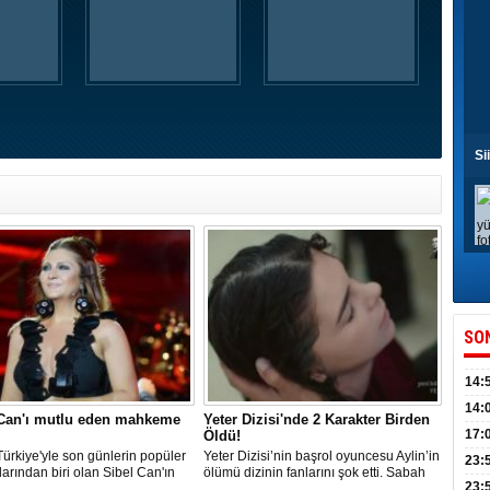
Si
SO
14:
kull
14:
 Can'ı mutlu eden mahkeme
Yeter Dizisi'nde 2 Karakter Birden
düny
17:
Öldü!
ürkiye'yle son günlerin popüler
Yeter Dizisi’nin başrol oyuncesu Aylin’in
KPSS
23:
larından biri olan Sibel Can'ın
ölümü dizinin fanlarını şok etti. Sabah
Acel
23:
eden beklediği karar aylar
herkes uyandığında villanın havuzunda