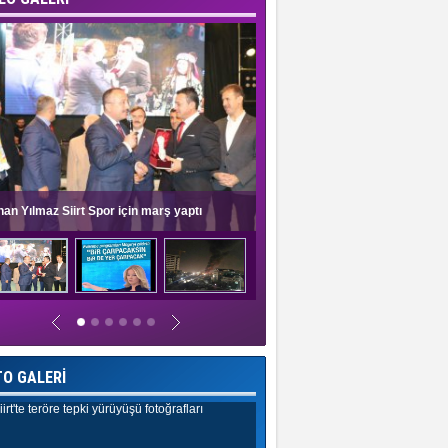
nan Yılmaz Siirt Spor için marş yaptı
Müge Anlı'dan evlilik programlar
TO GALERİ