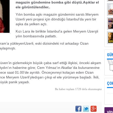
magazin gündemine bomba gibi düştü.Aşıklar el
ele görüntülendiler..
Yılın bomba aşkı magazin gündemini sarstı.Meryem
Uzerli yeni projesi için döndüğü İstanbul'da yeni bir
aşka da yelken açtı.
Kızı Lara ile birlikte İstanbul'a gelen Meryem Uzerşli
yılın bombasınıda patlattı.
gram’a yükleyenUzerli, eski dizisindeki rol arkadaşı Ozan
aylaşmıştı.
GÜ
ven’in gizlemekiçin büyük çaba sarf ettiği ilişkisi, önceki akşam
l Aydın’ın haberine göre; Cem Yılmaz’ın Akatlar’da bulunanevine
 gece saat 01.00’de ayrıldı. Önceçevreyi kolaçan eden Ozan
e Meryem Uzerli’yledışarı çıkıp el ele yürümeye başladı. İkili,
büyük panik yaşadı.
ÇO
Bu haber toplam 1729 defa okunmuştur
VİD