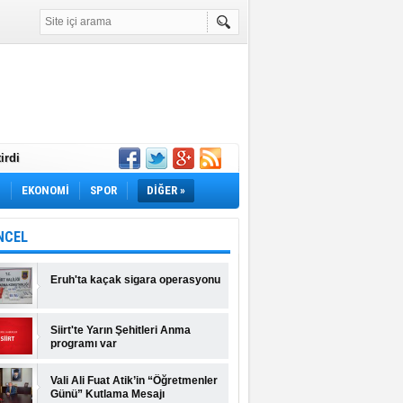
irdi
Yok! İş Arayanlar
M
EKONOMİ
SPOR
DİĞER »
rı Açıklandı!
lı Fiyatlar ve
NCEL
Eruh'ta kaçak sigara operasyonu
Siirt'te Yarın Şehitleri Anma
programı var
Vali Ali Fuat Atik’in “Öğretmenler
Günü” Kutlama Mesajı