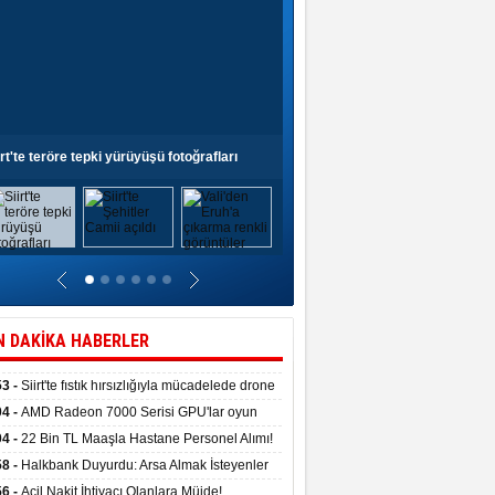
irt'te teröre tepki yürüyüşü fotoğrafları
Siirt'te Şehitler Camii açıldı
N DAKİKA HABERLER
53 -
Siirt'te fıstık hırsızlığıyla mücadelede drone
anıldı
04 -
AMD Radeon 7000 Serisi GPU'lar oyun
asında fırtınalar estirdi
04 -
22 Bin TL Maaşla Hastane Personel Alımı!
 Şartı, Mülakat Yok! İş Arayanlar İçin…
58 -
Halkbank Duyurdu: Arsa Almak İsteyenler
e Edin!
56 -
Acil Nakit İhtiyacı Olanlara Müjde!