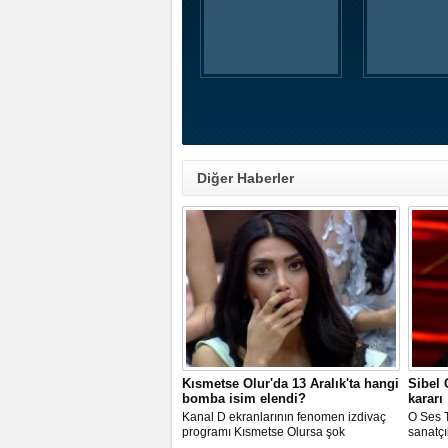
Diğer Haberler
Kısmetse Olur'da 13 Aralık'ta hangi
Sibel
bomba isim elendi?
kararı
Kanal D ekranlarının fenomen izdivaç
O Ses T
programı Kısmetse Olursa şok
sanatçı
gelişmeler var.Hangi aday elendi
mahkem