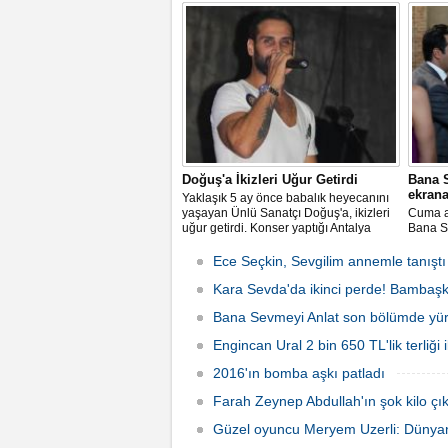
sorusu oldukça merak ediliyor.İşte
sonra g
detaylar
Doğuş'a İkizleri Uğur Getirdi
Bana S
ekrana
Yaklaşık 5 ay önce babalık heyecanını
yaşayan Ünlü Sanatçı Doğuş'a, ikizleri
Cuma a
uğur getirdi. Konser yaptığı Antalya
Bana Se
Hypnos clup'de hayranlarına unutulmaz
gelecek
bir gece yaşatan ünlü şarkıcı Doğuş,
Leyla i
Ece Seçkin, Sevgilim annemle tanıştı
sahne öncesi gazetecilerin sorularını
yanıtladı.
Kara Sevda'da ikinci perde! Bambaş
Bana Sevmeyi Anlat son bölümde yürekl
Engincan Ural 2 bin 650 TL'lik terliği il
2016'ın bomba aşkı patladı
Farah Zeynep Abdullah'ın şok kilo çık
Güzel oyuncu Meryem Uzerli: Dünyan