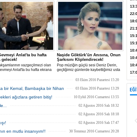
eldi.
suyun üstünde Aylin boğulmuş halde
Bank
13:
bulundu
Vad
Kamp
22:
18:
Avan
21:
15:
15:
Açık
10:
evmeyi Anlat'ta bu hafta
Naşide Göktürk’ün Anısına, Onun
böl
10:
 gelecek!
Şarkısını Kliplendirecek!
kşamlarının vazgeçilmezi olan
Pop müziğin güçlü sesi Deniz Derin,
10:
vmeyi Anlat'ta bu hafta ekrana
geçtiğimiz günlerde kaybettiğimiz usta
yap
17:
 görkemli davette Haşmet ilk kez
sanatçı Naşide Göktürk’ün ‘Yüreğim
le yüzleşme şansı bulacak.
Rehin’ adlı şarkısını yeni albümünün
proj
03 Ekim 2016 Pazartesi 15:20
çıkış parçası olarak belirleyip, şarkıya
ka bir Kemal, Bambaşka bir Nihan
ünlü klip yönetmeni ‘Tamer Aydoğdu’
03 Ekim 2016 Pazartesi 13:29
EĞİ
yönetiminde klip çekeceğini açı
eri ağızlara getiren bitiş!
10 Eylül 2016 Cumartesi 13:55
e...
02 Ağustos 2016 Salı 18:32
02 Ağustos 2016 Salı 18:18
ışı!
02 Ağustos 2016 Salı 17:47
ın en mutlu insanıyım!!
30 Temmuz 2016 Cumartesi 20:28