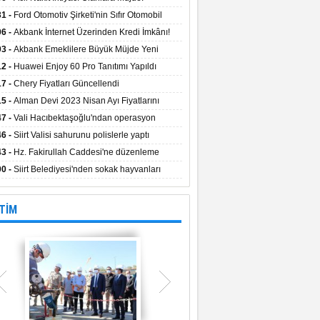
aların Kredi Faiz Oranları Açıklandı! Uzun
31 -
Ford Otomotiv Şirketi'nin Sıfır Otomobil
eyle Düşük Faizle Ödeme İmkânı!
anyasıyla Avantajlı Fiyatlar ve Takas İmkânı!
06 -
Akbank İnternet Üzerinden Kredi İmkânı!
03 -
Akbank Emeklilere Büyük Müjde Yeni
tajlar Sizi Bekliyor!
12 -
Huawei Enjoy 60 Pro Tanıtımı Yapıldı
17 -
Chery Fiyatları Güncellendi
15 -
Alman Devi 2023 Nisan Ayı Fiyatlarını
ladı
47 -
Vali Hacıbektaşoğlu'ndan operasyon
gesinde inceleme
46 -
Siirt Valisi sahurunu polislerle yaptı
43 -
Hz. Fakirullah Caddesi'ne düzenleme
ılacak
00 -
Siirt Belediyesi'nden sokak hayvanları
esi
TİM