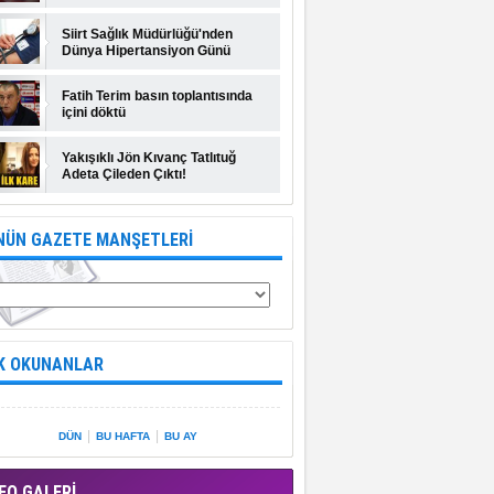
Siirt Sağlık Müdürlüğü'nden
Dünya Hipertansiyon Günü
açıklaması
Fatih Terim basın toplantısında
içini döktü
Yakışıklı Jön Kıvanç Tatlıtuğ
Adeta Çileden Çıktı!
NÜN GAZETE MANŞETLERİ
K OKUNANLAR
|
|
DÜN
BU HAFTA
BU AY
EO GALERİ