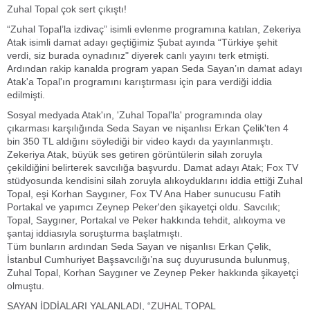
Zuhal Topal çok sert çıkıştı!
“Zuhal Topal’la izdivaç” isimli evlenme programına katılan, Zekeriya
Atak isimli damat adayı geçtiğimiz Şubat ayında “Türkiye şehit
verdi, siz burada oynadınız" diyerek canlı yayını terk etmişti.
Ardından rakip kanalda program yapan Seda Sayan’ın damat adayı
Atak'a Topal'ın programını karıştırması için para verdiği iddia
edilmişti.
Sosyal medyada Atak'ın, 'Zuhal Topal'la' programında olay
çıkarması karşılığında Seda Sayan ve nişanlısı Erkan Çelik'ten 4
bin 350 TL aldığını söylediği bir video kaydı da yayınlanmıştı.
Zekeriya Atak, büyük ses getiren görüntülerin silah zoruyla
çekildiğini belirterek savcılığa başvurdu. Damat adayı Atak; Fox TV
stüdyosunda kendisini silah zoruyla alıkoyduklarını iddia ettiği Zuhal
Topal, eşi Korhan Saygıner, Fox TV Ana Haber sunucusu Fatih
Portakal ve yapımcı Zeynep Peker'den şikayetçi oldu. Savcılık;
Topal, Saygıner, Portakal ve Peker hakkında tehdit, alıkoyma ve
şantaj iddiasıyla soruşturma başlatmıştı.
Tüm bunların ardından Seda Sayan ve nişanlısı Erkan Çelik,
İstanbul Cumhuriyet Başsavcılığı’na suç duyurusunda bulunmuş,
Zuhal Topal, Korhan Saygıner ve Zeynep Peker hakkında şikayetçi
olmuştu.
SAYAN İDDİALARI YALANLADI, “ZUHAL TOPAL