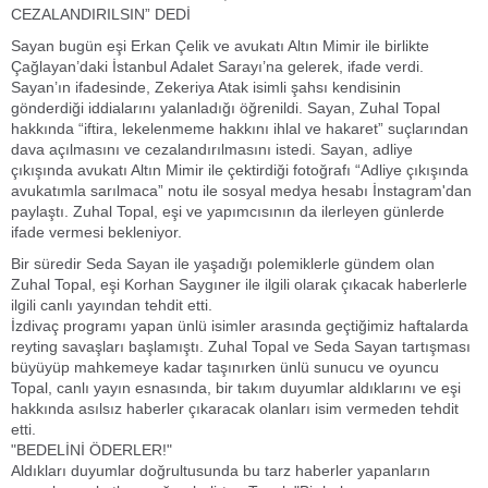
CEZALANDIRILSIN” DEDİ
Sayan bugün eşi Erkan Çelik ve avukatı Altın Mimir ile birlikte
Çağlayan’daki İstanbul Adalet Sarayı’na gelerek, ifade verdi.
Sayan’ın ifadesinde, Zekeriya Atak isimli şahsı kendisinin
gönderdiği iddialarını yalanladığı öğrenildi. Sayan, Zuhal Topal
hakkında “iftira, lekelenmeme hakkını ihlal ve hakaret” suçlarından
dava açılmasını ve cezalandırılmasını istedi. Sayan, adliye
çıkışında avukatı Altın Mimir ile çektirdiği fotoğrafı “Adliye çıkışında
avukatımla sarılmaca” notu ile sosyal medya hesabı İnstagram'dan
paylaştı. Zuhal Topal, eşi ve yapımcısının da ilerleyen günlerde
ifade vermesi bekleniyor.
Bir süredir Seda Sayan ile yaşadığı polemiklerle gündem olan
Zuhal Topal, eşi Korhan Saygıner ile ilgili olarak çıkacak haberlerle
ilgili canlı yayından tehdit etti.
İzdivaç programı yapan ünlü isimler arasında geçtiğimiz haftalarda
reyting savaşları başlamıştı. Zuhal Topal ve Seda Sayan tartışması
büyüyüp mahkemeye kadar taşınırken ünlü sunucu ve oyuncu
Topal, canlı yayın esnasında, bir takım duyumlar aldıklarını ve eşi
hakkında asılsız haberler çıkaracak olanları isim vermeden tehdit
etti.
"BEDELİNİ ÖDERLER!"
Aldıkları duyumlar doğrultusunda bu tarz haberler yapanların